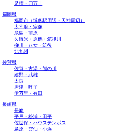
足摺・四万十
福岡県
福岡市（博多駅周辺・天神周辺）
太宰府・宗像
糸島・前原
久留米・原鶴・筑後川
柳川・八女・筑後
北九州
佐賀県
佐賀・古湯・熊の川
嬉野・武雄
太良
唐津・呼子
伊万里・有田
長崎県
長崎
平戸・松浦・田平
佐世保・ハウステンボス
島原・雲仙・小浜