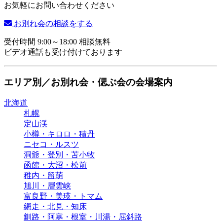
お気軽にお問い合わせください
お別れ会の相談をする
受付時間 9:00～18:00 相談無料
ビデオ通話も受け付けております
エリア別／お別れ会・偲ぶ会の会場案内
北海道
札幌
定山渓
小樽・キロロ・積丹
ニセコ・ルスツ
洞爺・登別・苫小牧
函館・大沼・松前
稚内・留萌
旭川・層雲峡
富良野・美瑛・トマム
網走・北見・知床
釧路・阿寒・根室・川湯・屈斜路