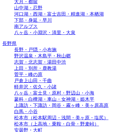
大月・都留
山中湖・忍野
河口湖・西湖・富士吉田・精進湖・本栖湖
下部・身延・早川
南アルプス
八ヶ岳・小淵沢・清里・大泉
長野県
長野・戸隠・小布施
野沢温泉・木島平・秋山郷
志賀・北志賀・湯田中渋
上田・別所・鹿教湯
菅平・峰の原
戸倉上山田・千曲
軽井沢・佐久・小諸
八ヶ岳・富士見・原村・野辺山・小海
蓼科・白樺湖・車山・女神湖・姫木平
上諏訪・下諏訪・岡谷・霧ヶ峰・美ヶ原高原
白馬・小谷
松本市（松本駅周辺・浅間・美ヶ原・塩尻）
松本市（上高地・乗鞍・白骨・野麦峠）
安曇野・大町