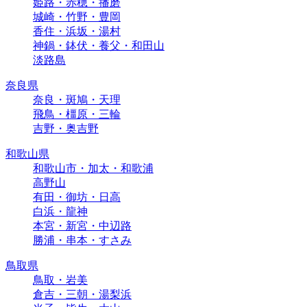
姫路・赤穂・播磨
城崎・竹野・豊岡
香住・浜坂・湯村
神鍋・鉢伏・養父・和田山
淡路島
奈良県
奈良・斑鳩・天理
飛鳥・橿原・三輪
吉野・奥吉野
和歌山県
和歌山市・加太・和歌浦
高野山
有田・御坊・日高
白浜・龍神
本宮・新宮・中辺路
勝浦・串本・すさみ
鳥取県
鳥取・岩美
倉吉・三朝・湯梨浜