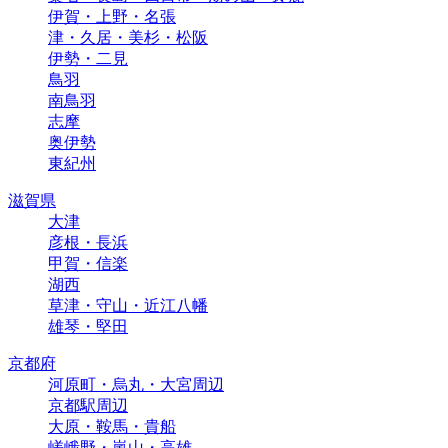
伊賀・上野・名張
津・久居・美杉・松阪
伊勢・二見
鳥羽
南鳥羽
志摩
奥伊勢
東紀州
滋賀県
大津
彦根・長浜
甲賀・信楽
湖西
草津・守山・近江八幡
雄琴・堅田
京都府
河原町・烏丸・大宮周辺
京都駅周辺
大原・鞍馬・貴船
嵯峨野・嵐山・高雄