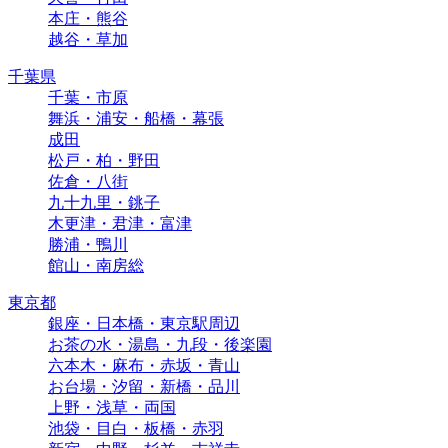
本庄・熊谷
越谷・草加
千葉県
千葉・市原
舞浜・浦安・船橋・幕張
成田
松戸・柏・野田
佐倉・八街
九十九里・銚子
木更津・君津・富津
勝浦・鴨川
館山・南房総
東京都
銀座・日本橋・東京駅周辺
お茶の水・湯島・九段・後楽園
六本木・麻布・赤坂・青山
お台場・汐留・新橋・品川
上野・浅草・両国
池袋・目白・板橋・赤羽