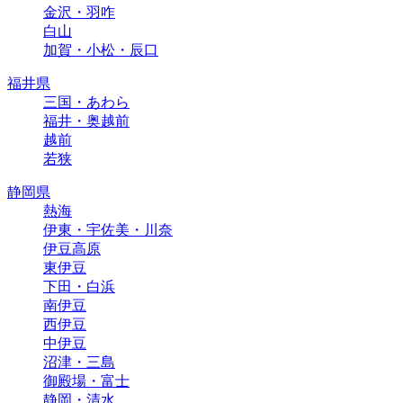
金沢・羽咋
白山
加賀・小松・辰口
福井県
三国・あわら
福井・奥越前
越前
若狭
静岡県
熱海
伊東・宇佐美・川奈
伊豆高原
東伊豆
下田・白浜
南伊豆
西伊豆
中伊豆
沼津・三島
御殿場・富士
静岡・清水