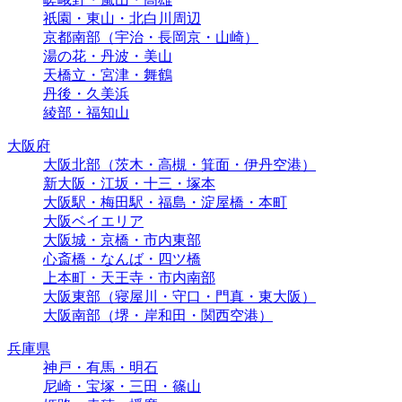
祇園・東山・北白川周辺
京都南部（宇治・長岡京・山崎）
湯の花・丹波・美山
天橋立・宮津・舞鶴
丹後・久美浜
綾部・福知山
大阪府
大阪北部（茨木・高槻・箕面・伊丹空港）
新大阪・江坂・十三・塚本
大阪駅・梅田駅・福島・淀屋橋・本町
大阪ベイエリア
大阪城・京橋・市内東部
心斎橋・なんば・四ツ橋
上本町・天王寺・市内南部
大阪東部（寝屋川・守口・門真・東大阪）
大阪南部（堺・岸和田・関西空港）
兵庫県
神戸・有馬・明石
尼崎・宝塚・三田・篠山