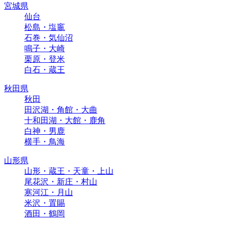
宮城県
仙台
松島・塩竈
石巻・気仙沼
鳴子・大崎
栗原・登米
白石・蔵王
秋田県
秋田
田沢湖・角館・大曲
十和田湖・大館・鹿角
白神・男鹿
横手・鳥海
山形県
山形・蔵王・天童・上山
尾花沢・新庄・村山
寒河江・月山
米沢・置賜
酒田・鶴岡