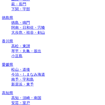
萩・長門
下関・宇部
徳島県
徳島・鳴門
阿南・日和佐・宍喰
大歩危・祖谷・剣山
香川県
高松・東讃
琴平・丸亀・坂出
小豆島
愛媛県
松山・道後
今治・しまなみ海道
南予・宇和島
新居浜・東予
高知県
高知・須崎・南国
安芸・室戸