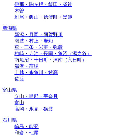
伊那・駒ヶ根・飯田・昼神
木曽
斑尾・飯山・信濃町・黒姫
新潟県
新潟・月岡・阿賀野川
瀬波・村上・岩船
燕・三条・岩室・弥彦
柏崎・寺泊・長岡・魚沼（湯之谷）
南魚沼・十日町・津南（六日町）
湯沢・苗場
上越・糸魚川・妙高
佐渡
富山県
立山・黒部・宇奈月
富山
高岡・氷見・砺波
石川県
輪島・能登
和倉・七尾