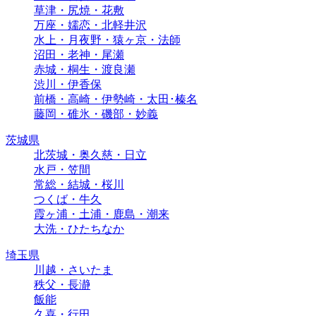
草津・尻焼・花敷
万座・嬬恋・北軽井沢
水上・月夜野・猿ヶ京・法師
沼田・老神・尾瀬
赤城・桐生・渡良瀬
渋川・伊香保
前橋・高崎・伊勢崎・太田･榛名
藤岡・碓氷・磯部・妙義
茨城県
北茨城・奥久慈・日立
水戸・笠間
常総・結城・桜川
つくば・牛久
霞ヶ浦・土浦・鹿島・潮来
大洗・ひたちなか
埼玉県
川越・さいたま
秩父・長瀞
飯能
久喜・行田