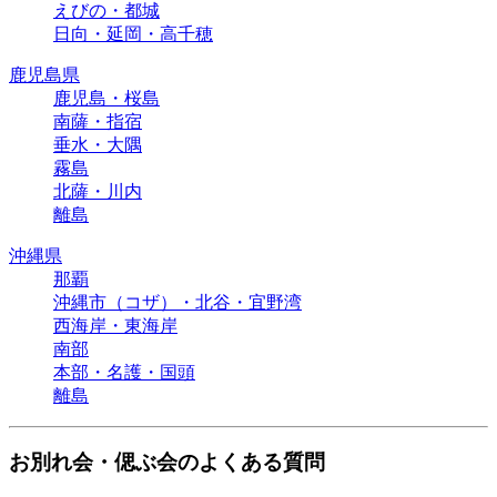
えびの・都城
日向・延岡・高千穂
鹿児島県
鹿児島・桜島
南薩・指宿
垂水・大隅
霧島
北薩・川内
離島
沖縄県
那覇
沖縄市（コザ）・北谷・宜野湾
西海岸・東海岸
南部
本部・名護・国頭
離島
お別れ会・偲ぶ会のよくある質問