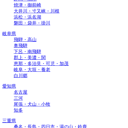
焼津・御前崎
大井川・寸又峡・川根
浜松・浜名湖
磐田・袋井・掛川
岐阜県
飛騨・高山
奥飛騨
下呂・南飛騨
郡上・美濃・関
恵那・多治見・可児・加茂
岐阜・大垣・養老
白川郷
愛知県
名古屋
三河
尾張・犬山・小牧
知多
三重県
桑名・長島・四日市・湯の山・鈴鹿