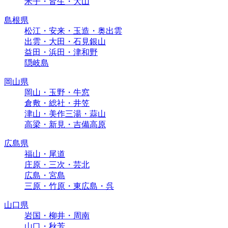
米子・皆生・大山
島根県
松江・安来・玉造・奥出雲
出雲・大田・石見銀山
益田・浜田・津和野
隠岐島
岡山県
岡山・玉野・牛窓
倉敷・総社・井笠
津山・美作三湯・蒜山
高梁・新見・吉備高原
広島県
福山・尾道
庄原・三次・芸北
広島・宮島
三原・竹原・東広島・呉
山口県
岩国・柳井・周南
山口・秋芳