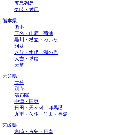
五島列島
壱岐・対馬
熊本県
熊本
玉名・山鹿・菊池
黒川・杖立・わいた
阿蘇
八代・水俣・湯の児
人吉・球磨
天草
大分県
大分
別府
湯布院
中津・国東
日田・天ヶ瀬・耶馬渓
九重・久住・竹田・長湯
宮崎県
宮崎・青島・日南