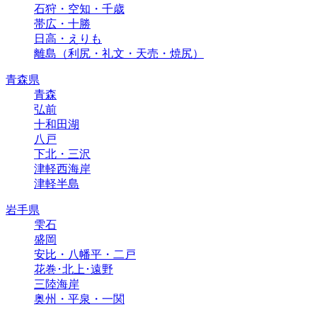
石狩・空知・千歳
帯広・十勝
日高・えりも
離島（利尻・礼文・天売・焼尻）
青森県
青森
弘前
十和田湖
八戸
下北・三沢
津軽西海岸
津軽半島
岩手県
雫石
盛岡
安比・八幡平・二戸
花巻･北上･遠野
三陸海岸
奥州・平泉・一関