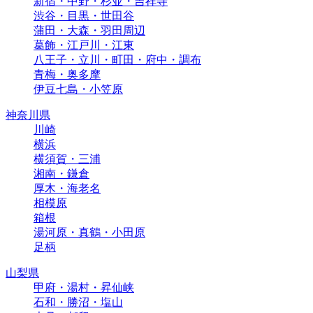
新宿・中野・杉並・吉祥寺
渋谷・目黒・世田谷
蒲田・大森・羽田周辺
葛飾・江戸川・江東
八王子・立川・町田・府中・調布
青梅・奥多摩
伊豆七島・小笠原
神奈川県
川崎
横浜
横須賀・三浦
湘南・鎌倉
厚木・海老名
相模原
箱根
湯河原・真鶴・小田原
足柄
山梨県
甲府・湯村・昇仙峡
石和・勝沼・塩山