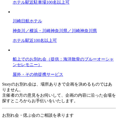
ホテル
駅近
駐車場
100名以上可
川崎日航ホテル
神奈川／横浜・川崎
神奈川県／川崎
神奈川県
ホテル
駅近
100名以上可
船上でのお別れ会（提供：海洋散骨のブルーオーシャ
ンセレモニー）
屋外・その他
提携サービス
Storyのお別れ会は、場所ありきで企画を決めるものではあ
りません。
主催者の方の意見をお伺いして、企画の内容に沿った会場を
探すところからお手伝いをいたします。
お別れ会・偲ぶ会のご相談を承ります