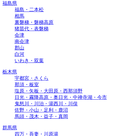
福島県
福島・二本松
相馬
裏磐梯・磐梯高原
猪苗代・表磐梯
会津
南会津
郡山
白河
いわき・双葉
栃木県
宇都宮・さくら
那須・板室
塩原・矢板・大田原・西那須野
日光・霧降高原・奥日光・中禅寺湖・今市
鬼怒川・川治・湯西川・川俣
佐野・小山・足利・鹿沼
馬頭・茂木・益子・真岡
群馬県
四万・吾妻・川原湯