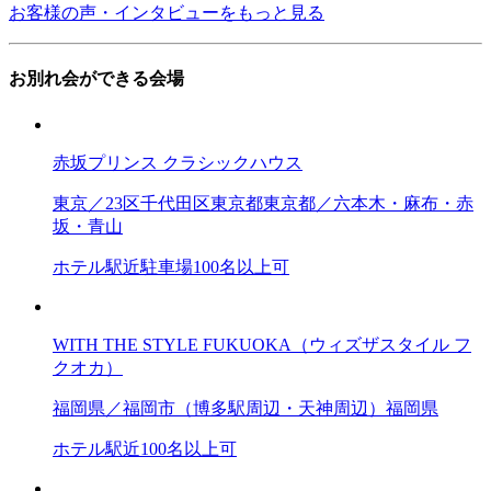
お客様の声・インタビューをもっと見る
お別れ会ができる会場
赤坂プリンス クラシックハウス
東京／23区
千代田区
東京都
東京都／六本木・麻布・赤
坂・青山
ホテル
駅近
駐車場
100名以上可
WITH THE STYLE FUKUOKA（ウィズザスタイル フ
クオカ）
福岡県／福岡市（博多駅周辺・天神周辺）
福岡県
ホテル
駅近
100名以上可