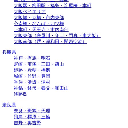
大阪駅・梅田駅・福島・淀屋橋・本町
大阪ベイエリア
大阪城・京橋・市内東部
心斎橋・なんば・四ツ橋
上本町・天王寺・市内南部
大阪東部（寝屋川・守口・門真・東大阪）
大阪南部（堺・岸和田・関西空港）
兵庫県
神戸・有馬・明石
尼崎・宝塚・三田・篠山
姫路・赤穂・播磨
城崎・竹野・豊岡
香住・浜坂・湯村
神鍋・鉢伏・養父・和田山
淡路島
奈良県
奈良・斑鳩・天理
飛鳥・橿原・三輪
吉野・奥吉野