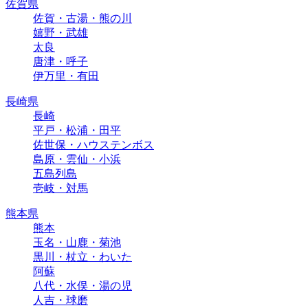
佐賀県
佐賀・古湯・熊の川
嬉野・武雄
太良
唐津・呼子
伊万里・有田
長崎県
長崎
平戸・松浦・田平
佐世保・ハウステンボス
島原・雲仙・小浜
五島列島
壱岐・対馬
熊本県
熊本
玉名・山鹿・菊池
黒川・杖立・わいた
阿蘇
八代・水俣・湯の児
人吉・球磨