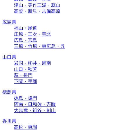
津山・美作三湯・蒜山
高梁・新見・吉備高原
広島県
福山・尾道
庄原・三次・芸北
広島・宮島
三原・竹原・東広島・呉
山口県
岩国・柳井・周南
山口・秋芳
萩・長門
下関・宇部
徳島県
徳島・鳴門
阿南・日和佐・宍喰
大歩危・祖谷・剣山
香川県
高松・東讃