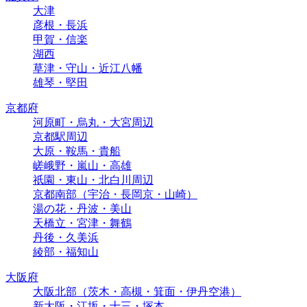
大津
彦根・長浜
甲賀・信楽
湖西
草津・守山・近江八幡
雄琴・堅田
京都府
河原町・烏丸・大宮周辺
京都駅周辺
大原・鞍馬・貴船
嵯峨野・嵐山・高雄
祇園・東山・北白川周辺
京都南部（宇治・長岡京・山崎）
湯の花・丹波・美山
天橋立・宮津・舞鶴
丹後・久美浜
綾部・福知山
大阪府
大阪北部（茨木・高槻・箕面・伊丹空港）
新大阪・江坂・十三・塚本