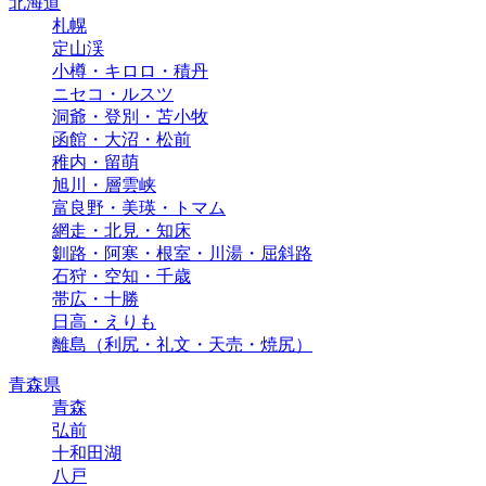
北海道
札幌
定山渓
小樽・キロロ・積丹
ニセコ・ルスツ
洞爺・登別・苫小牧
函館・大沼・松前
稚内・留萌
旭川・層雲峡
富良野・美瑛・トマム
網走・北見・知床
釧路・阿寒・根室・川湯・屈斜路
石狩・空知・千歳
帯広・十勝
日高・えりも
離島（利尻・礼文・天売・焼尻）
青森県
青森
弘前
十和田湖
八戸