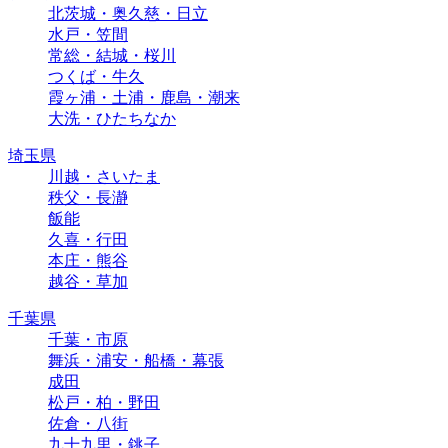
北茨城・奥久慈・日立
水戸・笠間
常総・結城・桜川
つくば・牛久
霞ヶ浦・土浦・鹿島・潮来
大洗・ひたちなか
埼玉県
川越・さいたま
秩父・長瀞
飯能
久喜・行田
本庄・熊谷
越谷・草加
千葉県
千葉・市原
舞浜・浦安・船橋・幕張
成田
松戸・柏・野田
佐倉・八街
九十九里・銚子