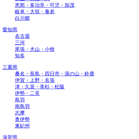
恵那・多治見・可児・加茂
岐阜・大垣・養老
白川郷
愛知県
名古屋
三河
尾張・犬山・小牧
知多
三重県
桑名・長島・四日市・湯の山・鈴鹿
伊賀・上野・名張
津・久居・美杉・松阪
伊勢・二見
鳥羽
南鳥羽
志摩
奥伊勢
東紀州
滋賀県