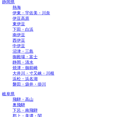
静岡県
熱海
伊東・宇佐美・川奈
伊豆高原
東伊豆
下田・白浜
南伊豆
西伊豆
中伊豆
沼津・三島
御殿場・富士
静岡・清水
焼津・御前崎
大井川・寸又峡・川根
浜松・浜名湖
磐田・袋井・掛川
岐阜県
飛騨・高山
奥飛騨
下呂・南飛騨
郡上・美濃・関