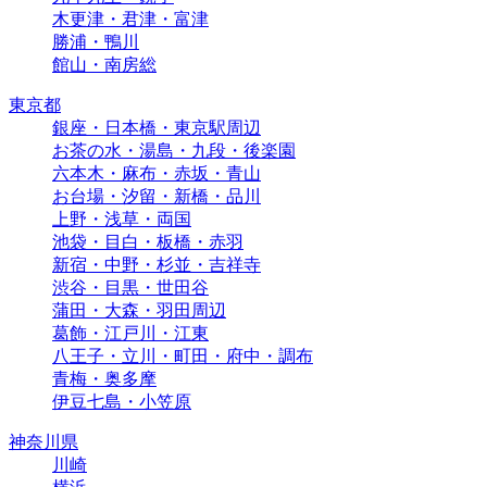
木更津・君津・富津
勝浦・鴨川
館山・南房総
東京都
銀座・日本橋・東京駅周辺
お茶の水・湯島・九段・後楽園
六本木・麻布・赤坂・青山
お台場・汐留・新橋・品川
上野・浅草・両国
池袋・目白・板橋・赤羽
新宿・中野・杉並・吉祥寺
渋谷・目黒・世田谷
蒲田・大森・羽田周辺
葛飾・江戸川・江東
八王子・立川・町田・府中・調布
青梅・奥多摩
伊豆七島・小笠原
神奈川県
川崎