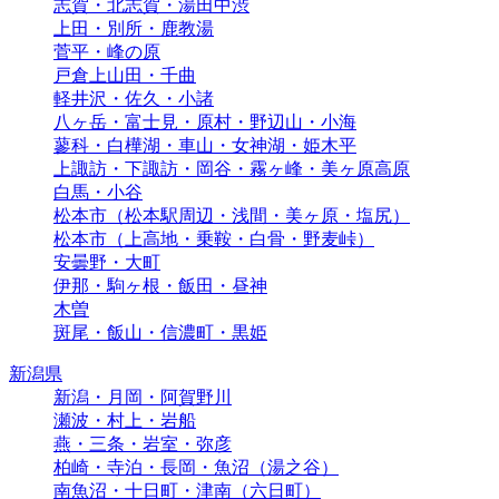
志賀・北志賀・湯田中渋
上田・別所・鹿教湯
菅平・峰の原
戸倉上山田・千曲
軽井沢・佐久・小諸
八ヶ岳・富士見・原村・野辺山・小海
蓼科・白樺湖・車山・女神湖・姫木平
上諏訪・下諏訪・岡谷・霧ヶ峰・美ヶ原高原
白馬・小谷
松本市（松本駅周辺・浅間・美ヶ原・塩尻）
松本市（上高地・乗鞍・白骨・野麦峠）
安曇野・大町
伊那・駒ヶ根・飯田・昼神
木曽
斑尾・飯山・信濃町・黒姫
新潟県
新潟・月岡・阿賀野川
瀬波・村上・岩船
燕・三条・岩室・弥彦
柏崎・寺泊・長岡・魚沼（湯之谷）
南魚沼・十日町・津南（六日町）