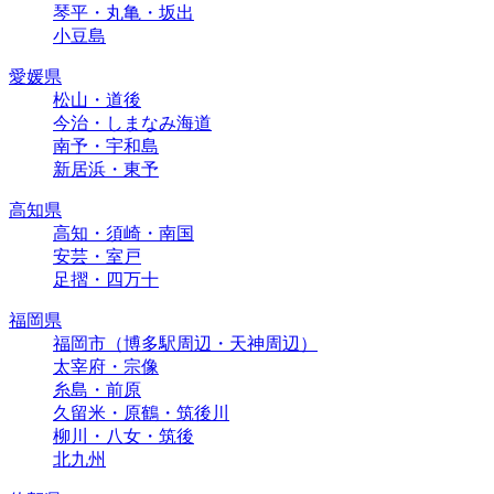
琴平・丸亀・坂出
小豆島
愛媛県
松山・道後
今治・しまなみ海道
南予・宇和島
新居浜・東予
高知県
高知・須崎・南国
安芸・室戸
足摺・四万十
福岡県
福岡市（博多駅周辺・天神周辺）
太宰府・宗像
糸島・前原
久留米・原鶴・筑後川
柳川・八女・筑後
北九州