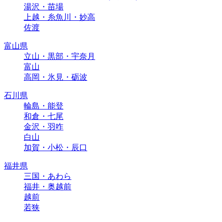
湯沢・苗場
上越・糸魚川・妙高
佐渡
富山県
立山・黒部・宇奈月
富山
高岡・氷見・砺波
石川県
輪島・能登
和倉・七尾
金沢・羽咋
白山
加賀・小松・辰口
福井県
三国・あわら
福井・奥越前
越前
若狭