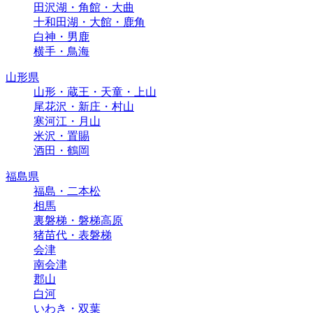
田沢湖・角館・大曲
十和田湖・大館・鹿角
白神・男鹿
横手・鳥海
山形県
山形・蔵王・天童・上山
尾花沢・新庄・村山
寒河江・月山
米沢・置賜
酒田・鶴岡
福島県
福島・二本松
相馬
裏磐梯・磐梯高原
猪苗代・表磐梯
会津
南会津
郡山
白河
いわき・双葉