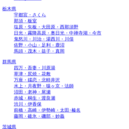
栃木県
宇都宮・さくら
那須・板室
塩原・矢板・大田原・西那須野
日光・霧降高原・奥日光・中禅寺湖・今市
鬼怒川・川治・湯西川・川俣
佐野・小山・足利・鹿沼
馬頭・茂木・益子・真岡
群馬県
四万・吾妻・川原湯
草津・尻焼・花敷
万座・嬬恋・北軽井沢
水上・月夜野・猿ヶ京・法師
沼田・老神・尾瀬
赤城・桐生・渡良瀬
渋川・伊香保
前橋・高崎・伊勢崎・太田･榛名
藤岡・碓氷・磯部・妙義
茨城県