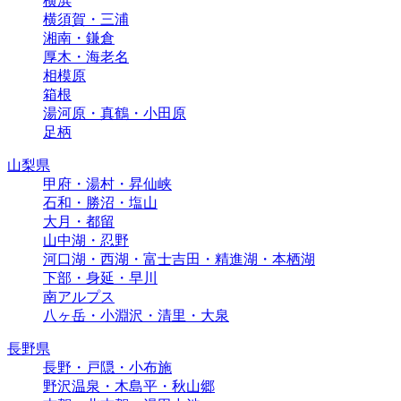
横浜
横須賀・三浦
湘南・鎌倉
厚木・海老名
相模原
箱根
湯河原・真鶴・小田原
足柄
山梨県
甲府・湯村・昇仙峡
石和・勝沼・塩山
大月・都留
山中湖・忍野
河口湖・西湖・富士吉田・精進湖・本栖湖
下部・身延・早川
南アルプス
八ヶ岳・小淵沢・清里・大泉
長野県
長野・戸隠・小布施
野沢温泉・木島平・秋山郷