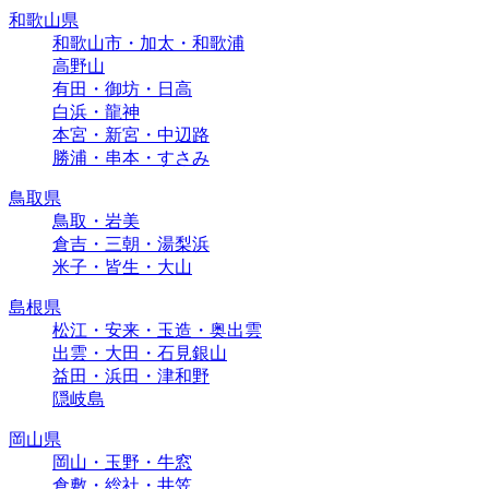
和歌山県
和歌山市・加太・和歌浦
高野山
有田・御坊・日高
白浜・龍神
本宮・新宮・中辺路
勝浦・串本・すさみ
鳥取県
鳥取・岩美
倉吉・三朝・湯梨浜
米子・皆生・大山
島根県
松江・安来・玉造・奥出雲
出雲・大田・石見銀山
益田・浜田・津和野
隠岐島
岡山県
岡山・玉野・牛窓
倉敷・総社・井笠