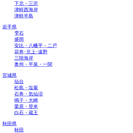
下北・三沢
津軽西海岸
津軽半島
岩手県
雫石
盛岡
安比・八幡平・二戸
花巻･北上･遠野
三陸海岸
奥州・平泉・一関
宮城県
仙台
松島・塩竈
石巻・気仙沼
鳴子・大崎
栗原・登米
白石・蔵王
秋田県
秋田