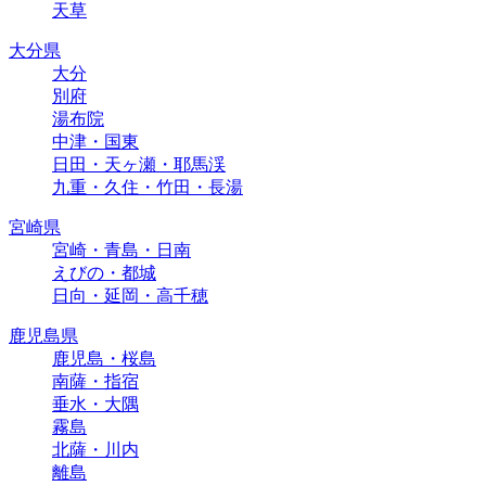
天草
大分県
大分
別府
湯布院
中津・国東
日田・天ヶ瀬・耶馬渓
九重・久住・竹田・長湯
宮崎県
宮崎・青島・日南
えびの・都城
日向・延岡・高千穂
鹿児島県
鹿児島・桜島
南薩・指宿
垂水・大隅
霧島
北薩・川内
離島