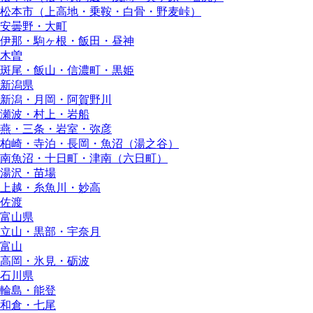
松本市（上高地・乗鞍・白骨・野麦峠）
安曇野・大町
伊那・駒ヶ根・飯田・昼神
木曽
斑尾・飯山・信濃町・黒姫
新潟県
新潟・月岡・阿賀野川
瀬波・村上・岩船
燕・三条・岩室・弥彦
柏崎・寺泊・長岡・魚沼（湯之谷）
南魚沼・十日町・津南（六日町）
湯沢・苗場
上越・糸魚川・妙高
佐渡
富山県
立山・黒部・宇奈月
富山
高岡・氷見・砺波
石川県
輪島・能登
和倉・七尾