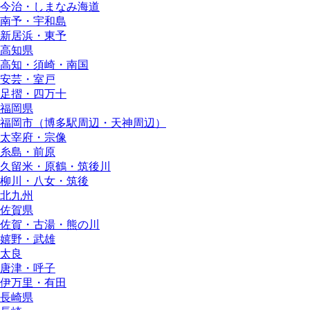
今治・しまなみ海道
南予・宇和島
新居浜・東予
高知県
高知・須崎・南国
安芸・室戸
足摺・四万十
福岡県
福岡市（博多駅周辺・天神周辺）
太宰府・宗像
糸島・前原
久留米・原鶴・筑後川
柳川・八女・筑後
北九州
佐賀県
佐賀・古湯・熊の川
嬉野・武雄
太良
唐津・呼子
伊万里・有田
長崎県