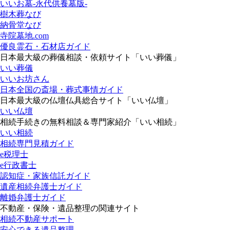
いいお墓-永代供養墓版-
樹木葬なび
納骨堂なび
寺院墓地.com
優良霊石・石材店ガイド
日本最大級の葬儀相談・依頼サイト「いい葬儀」
いい葬儀
いいお坊さん
日本全国の斎場・葬式事情ガイド
日本最大級の仏壇仏具総合サイト「いい仏壇」
いい仏壇
相続手続きの無料相談＆専門家紹介「いい相続」
いい相続
相続専門見積ガイド
e税理士
e行政書士
認知症・家族信託ガイド
遺産相続弁護士ガイド
離婚弁護士ガイド
不動産・保険・遺品整理の関連サイト
相続不動産サポート
安心できる遺品整理