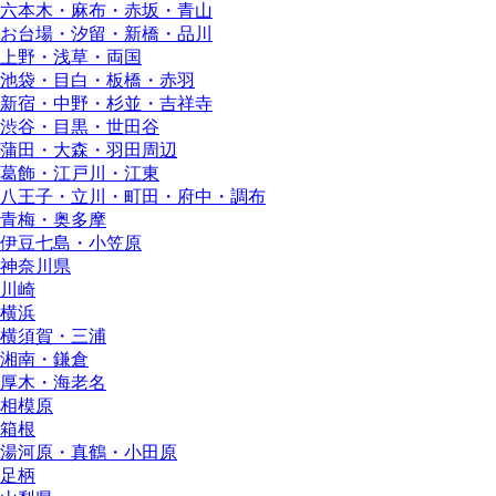
六本木・麻布・赤坂・青山
お台場・汐留・新橋・品川
上野・浅草・両国
池袋・目白・板橋・赤羽
新宿・中野・杉並・吉祥寺
渋谷・目黒・世田谷
蒲田・大森・羽田周辺
葛飾・江戸川・江東
八王子・立川・町田・府中・調布
青梅・奥多摩
伊豆七島・小笠原
神奈川県
川崎
横浜
横須賀・三浦
湘南・鎌倉
厚木・海老名
相模原
箱根
湯河原・真鶴・小田原
足柄