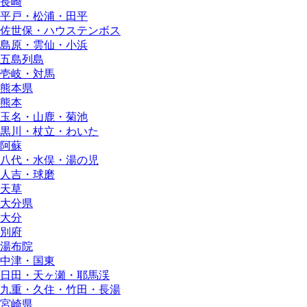
長崎
平戸・松浦・田平
佐世保・ハウステンボス
島原・雲仙・小浜
五島列島
壱岐・対馬
熊本県
熊本
玉名・山鹿・菊池
黒川・杖立・わいた
阿蘇
八代・水俣・湯の児
人吉・球磨
天草
大分県
大分
別府
湯布院
中津・国東
日田・天ヶ瀬・耶馬渓
九重・久住・竹田・長湯
宮崎県