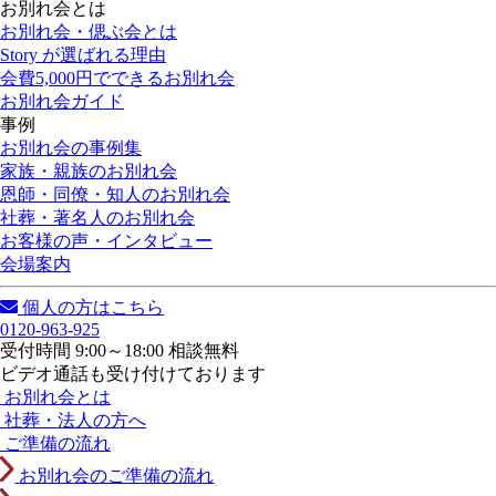
お別れ会とは
お別れ会・偲ぶ会とは
Story が選ばれる理由
会費5,000円でできるお別れ会
お別れ会ガイド
事例
お別れ会の事例集
家族・親族のお別れ会
恩師・同僚・知人のお別れ会
社葬・著名人のお別れ会
お客様の声・インタビュー
会場案内
個人の方はこちら
0120-963-925
受付時間 9:00～18:00 相談無料
ビデオ通話も受け付けております
お別れ会とは
社葬・法人の方へ
ご準備の流れ
お別れ会のご準備の流れ