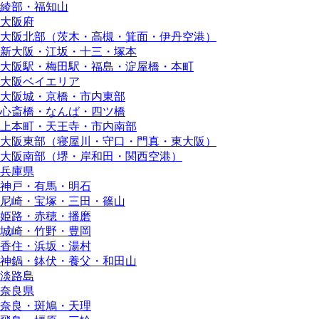
綾部・福知山
大阪府
大阪北部（茨木・高槻・箕面・伊丹空港）
新大阪・江坂・十三・塚本
大阪駅・梅田駅・福島・淀屋橋・本町
大阪ベイエリア
大阪城・京橋・市内東部
心斎橋・なんば・四ツ橋
上本町・天王寺・市内南部
大阪東部（寝屋川・守口・門真・東大阪）
大阪南部（堺・岸和田・関西空港）
兵庫県
神戸・有馬・明石
尼崎・宝塚・三田・篠山
姫路・赤穂・播磨
城崎・竹野・豊岡
香住・浜坂・湯村
神鍋・鉢伏・養父・和田山
淡路島
奈良県
奈良・斑鳩・天理