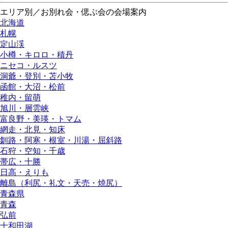
エリア別／お別れ会・偲ぶ会の会場案内
北海道
札幌
定山渓
小樽・キロロ・積丹
ニセコ・ルスツ
洞爺・登別・苫小牧
函館・大沼・松前
稚内・留萌
旭川・層雲峡
富良野・美瑛・トマム
網走・北見・知床
釧路・阿寒・根室・川湯・屈斜路
石狩・空知・千歳
帯広・十勝
日高・えりも
離島（利尻・礼文・天売・焼尻）
青森県
青森
弘前
十和田湖