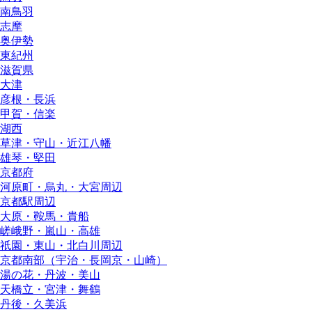
南鳥羽
志摩
奥伊勢
東紀州
滋賀県
大津
彦根・長浜
甲賀・信楽
湖西
草津・守山・近江八幡
雄琴・堅田
京都府
河原町・烏丸・大宮周辺
京都駅周辺
大原・鞍馬・貴船
嵯峨野・嵐山・高雄
祇園・東山・北白川周辺
京都南部（宇治・長岡京・山崎）
湯の花・丹波・美山
天橋立・宮津・舞鶴
丹後・久美浜