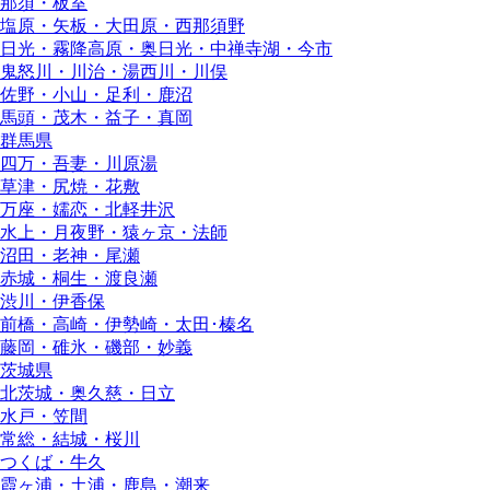
那須・板室
塩原・矢板・大田原・西那須野
日光・霧降高原・奥日光・中禅寺湖・今市
鬼怒川・川治・湯西川・川俣
佐野・小山・足利・鹿沼
馬頭・茂木・益子・真岡
群馬県
四万・吾妻・川原湯
草津・尻焼・花敷
万座・嬬恋・北軽井沢
水上・月夜野・猿ヶ京・法師
沼田・老神・尾瀬
赤城・桐生・渡良瀬
渋川・伊香保
前橋・高崎・伊勢崎・太田･榛名
藤岡・碓氷・磯部・妙義
茨城県
北茨城・奥久慈・日立
水戸・笠間
常総・結城・桜川
つくば・牛久
霞ヶ浦・土浦・鹿島・潮来