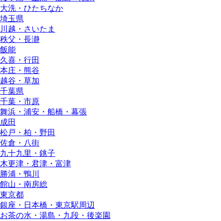
大洗・ひたちなか
埼玉県
川越・さいたま
秩父・長瀞
飯能
久喜・行田
本庄・熊谷
越谷・草加
千葉県
千葉・市原
舞浜・浦安・船橋・幕張
成田
松戸・柏・野田
佐倉・八街
九十九里・銚子
木更津・君津・富津
勝浦・鴨川
館山・南房総
東京都
銀座・日本橋・東京駅周辺
お茶の水・湯島・九段・後楽園