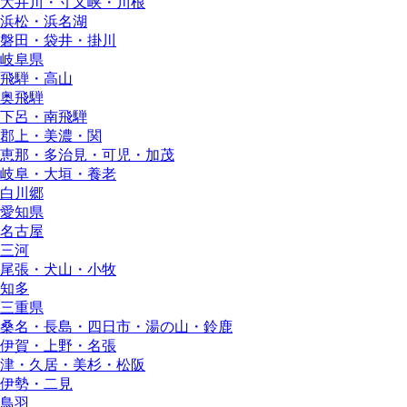
大井川・寸又峡・川根
浜松・浜名湖
磐田・袋井・掛川
岐阜県
飛騨・高山
奥飛騨
下呂・南飛騨
郡上・美濃・関
恵那・多治見・可児・加茂
岐阜・大垣・養老
白川郷
愛知県
名古屋
三河
尾張・犬山・小牧
知多
三重県
桑名・長島・四日市・湯の山・鈴鹿
伊賀・上野・名張
津・久居・美杉・松阪
伊勢・二見
鳥羽