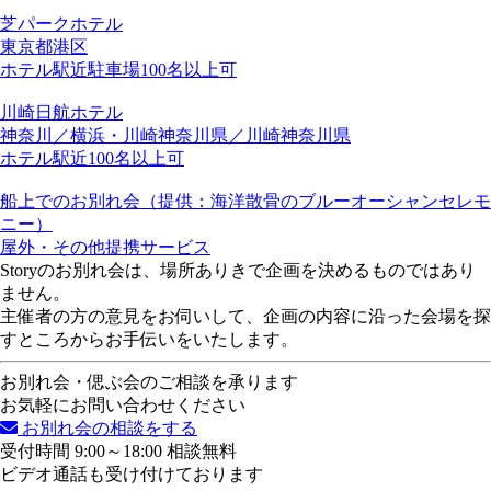
芝パークホテル
東京都
港区
ホテル
駅近
駐車場
100名以上可
川崎日航ホテル
神奈川／横浜・川崎
神奈川県／川崎
神奈川県
ホテル
駅近
100名以上可
船上でのお別れ会（提供：海洋散骨のブルーオーシャンセレモ
ニー）
屋外・その他
提携サービス
Storyのお別れ会は、場所ありきで企画を決めるものではあり
ません。
主催者の方の意見をお伺いして、企画の内容に沿った会場を探
すところからお手伝いをいたします。
お別れ会・偲ぶ会のご相談を承ります
お気軽にお問い合わせください
お別れ会の相談をする
受付時間 9:00～18:00 相談無料
ビデオ通話も受け付けております