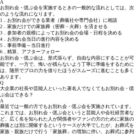
A
お別れ会・偲ぶ会を実施するときの一般的な流れとしては、次
のような流れになります。
1．お別れ会ができる業者（葬儀社や専門会社）に相談
2．家族だけでの家族葬（密葬・火葬）を済ませる
3．参加者の規模によってお別れ会の会場・日程を決める
4．お別れ会当日の進行内容を決める
5．事前準備～当日進行
6．精算、アフターフォロー
お別れ会・偲ぶ会は、形式張らず、自由な内容にすることが可
能です。一方で、悔いが残らないよう丁寧に準備をするために
は、随所でプロの力を借りたほうがスムーズに進むことも多く
あります。
Q
大企業の社長や芸能人といった著名人でなくてもお別れ会・偲
ぶ会はできる？
A
最近では一般の方でもお別れ会・偲ぶ会を実施されています。
これまでは、お別れ会・偲ぶ会というと芸能人や会社経営者な
ど、広く名を知られた人が関係者やファンの方のために家族の
葬儀とは別に開催するというケースが大半でしたが、お葬式を
家族・親族だけで行う「家族葬」の増加に伴い、お葬式に参列