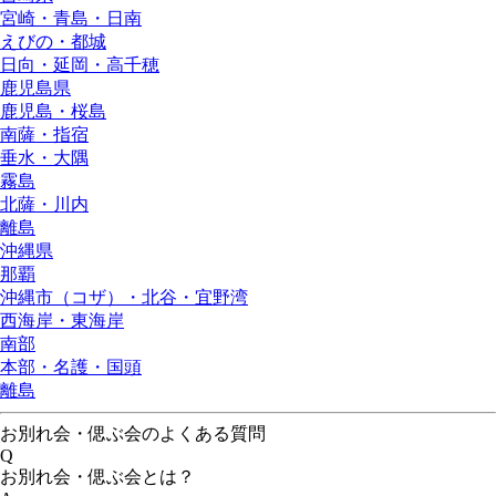
宮崎・青島・日南
えびの・都城
日向・延岡・高千穂
鹿児島県
鹿児島・桜島
南薩・指宿
垂水・大隅
霧島
北薩・川内
離島
沖縄県
那覇
沖縄市（コザ）・北谷・宜野湾
西海岸・東海岸
南部
本部・名護・国頭
離島
お別れ会・偲ぶ会のよくある質問
Q
お別れ会・偲ぶ会とは？