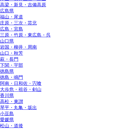
高梁・新見・吉備高原
広島県
福山・尾道
庄原・三次・芸北
広島・宮島
三原・竹原・東広島・呉
山口県
岩国・柳井・周南
山口・秋芳
萩・長門
下関・宇部
徳島県
徳島・鳴門
阿南・日和佐・宍喰
大歩危・祖谷・剣山
香川県
高松・東讃
琴平・丸亀・坂出
小豆島
愛媛県
松山・道後