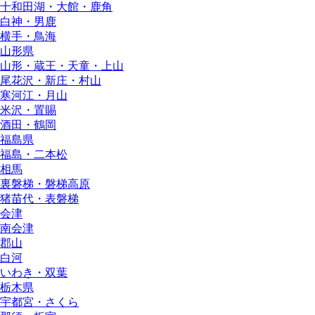
十和田湖・大館・鹿角
白神・男鹿
横手・鳥海
山形県
山形・蔵王・天童・上山
尾花沢・新庄・村山
寒河江・月山
米沢・置賜
酒田・鶴岡
福島県
福島・二本松
相馬
裏磐梯・磐梯高原
猪苗代・表磐梯
会津
南会津
郡山
白河
いわき・双葉
栃木県
宇都宮・さくら