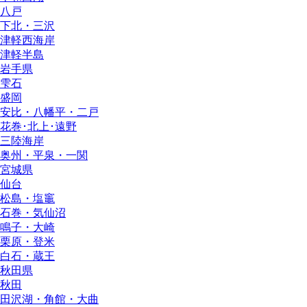
八戸
下北・三沢
津軽西海岸
津軽半島
岩手県
雫石
盛岡
安比・八幡平・二戸
花巻･北上･遠野
三陸海岸
奥州・平泉・一関
宮城県
仙台
松島・塩竈
石巻・気仙沼
鳴子・大崎
栗原・登米
白石・蔵王
秋田県
秋田
田沢湖・角館・大曲