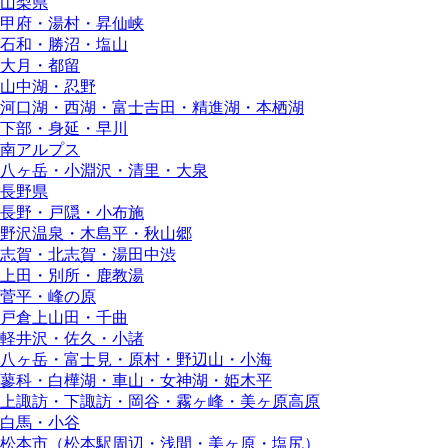
山梨県
甲府・湯村・昇仙峡
石和・勝沼・塩山
大月・都留
山中湖・忍野
河口湖・西湖・富士吉田・精進湖・本栖湖
下部・身延・早川
南アルプス
八ヶ岳・小淵沢・清里・大泉
長野県
長野・戸隠・小布施
野沢温泉・木島平・秋山郷
志賀・北志賀・湯田中渋
上田・別所・鹿教湯
菅平・峰の原
戸倉上山田・千曲
軽井沢・佐久・小諸
八ヶ岳・富士見・原村・野辺山・小海
蓼科・白樺湖・車山・女神湖・姫木平
上諏訪・下諏訪・岡谷・霧ヶ峰・美ヶ原高原
白馬・小谷
松本市（松本駅周辺・浅間・美ヶ原・塩尻）