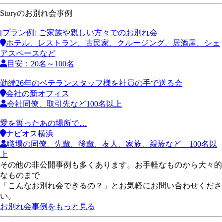
Storyのお別れ会事例
[プラン例] ご家族や親しい方々でのお別れ会
ホテル、レストラン、古民家、クルージング、居酒屋、シェ
アスペースなど
目安：20名～100名
勤続26年のベテランスタッフ様を社員の手で送る会
会社の新オフィス
会社同僚、取引先など100名以上
愛を誓ったあの場所で…
ナビオス横浜
職場の同僚、先輩、後輩、友人、家族、親族など 100名以
上
その他の非公開事例も多くあります。お手軽なものから大々的
なものまで
「こんなお別れ会できるの？」とお気軽にお問い合わせくださ
い。
お別れ会事例をもっと見る