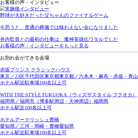
お客様の声・インタビュー
野球が大好きだった父ちゃんのファイナルゲーム
今思うと、普通の葬儀では味わえない会になりました
井内監督との最初の仕事は、魔神英雄伝ワタルでした
お客様の声・インタビューをもっと見る
お別れ会ができる会場
赤坂プリンス クラシックハウス
東京／23区
千代田区
東京都
東京都／六本木・麻布・赤坂・青山
ホテル
駅近
駐車場
100名以上可
WITH THE STYLE FUKUOKA（ウィズザスタイル フクオカ）
福岡県／福岡市（博多駅周辺・天神周辺）
福岡県
ホテル
駅近
100名以上可
ホテルアークリッシュ豊橋
愛知県／三河・岡崎・豊橋
愛知県
ホテル
駅近
駐車場
100名以上可