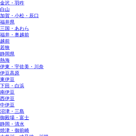
金沢・羽咋
白山
加賀・小松・辰口
福井県
三国・あわら
福井・奥越前
越前
若狭
静岡県
熱海
伊東・宇佐美・川奈
伊豆高原
東伊豆
下田・白浜
南伊豆
西伊豆
中伊豆
沼津・三島
御殿場・富士
静岡・清水
焼津・御前崎