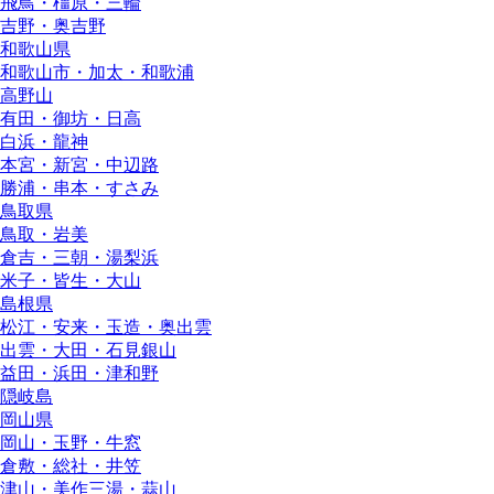
飛鳥・橿原・三輪
吉野・奥吉野
和歌山県
和歌山市・加太・和歌浦
高野山
有田・御坊・日高
白浜・龍神
本宮・新宮・中辺路
勝浦・串本・すさみ
鳥取県
鳥取・岩美
倉吉・三朝・湯梨浜
米子・皆生・大山
島根県
松江・安来・玉造・奥出雲
出雲・大田・石見銀山
益田・浜田・津和野
隠岐島
岡山県
岡山・玉野・牛窓
倉敷・総社・井笠
津山・美作三湯・蒜山