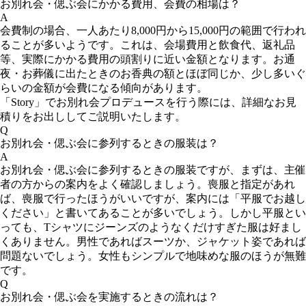
お別れ会・偲ぶ会にかかる費用、会費の相場は？
A
会費制の場合、一人あたり8,000円から15,000円の範囲で行われ
ることが多いようです。これは、会場費用と飲食代、返礼品
等、実際にかかる費用の頭割りに近い金額となります。お通
夜・お葬儀に出たときのお香典の額とほぼ同じか、少し多いぐ
らいの金額が会費になる傾向があります。
「Story」でお別れ会プロデュースを行う際には、詳細なお見
積りをお出ししてご説明いたします。
Q
お別れ会・偲ぶ会に参列するときの服装は？
A
お別れ会・偲ぶ会に参列するときの服装ですが、まずは、主催
者の方からの案内をよく確認しましょう。喪服と指定があれ
ば、喪服で行ったほうがいいですが、案内には「平服でお越し
ください」と書いてあることが多いでしょう。しかし平服とい
っても、Tシャツにジーンズのようなくだけすぎた服は好まし
くありません。男性であればスーツか、ジャケット姿であれば
問題ないでしょう。女性もシンプルで地味めな服のほうが無難
です。
Q
お別れ会・偲ぶ会を実施するときの流れは？