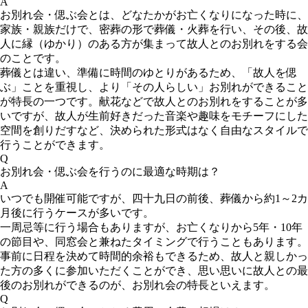
A
お別れ会・偲ぶ会とは、どなたかがお亡くなりになった時に、
家族・親族だけで、密葬の形で葬儀・火葬を行い、その後、故
人に縁（ゆかり）のある方が集まって故人とのお別れをする会
のことです。
葬儀とは違い、準備に時間のゆとりがあるため、「故人を偲
ぶ」ことを重視し、より「その人らしい」お別れができること
が特長の一つです。献花などで故人とのお別れをすることが多
いですが、故人が生前好きだった音楽や趣味をモチーフにした
空間を創りだすなど、決められた形式はなく自由なスタイルで
行うことができます。
Q
お別れ会・偲ぶ会を行うのに最適な時期は？
A
いつでも開催可能ですが、四十九日の前後、葬儀から約1～2カ
月後に行うケースが多いです。
一周忌等に行う場合もありますが、お亡くなりから5年・10年
の節目や、同窓会と兼ねたタイミングで行うこともあります。
事前に日程を決めて時間的余裕もできるため、故人と親しかっ
た方の多くに参加いただくことができ、思い思いに故人との最
後のお別れができるのが、お別れ会の特長といえます。
Q