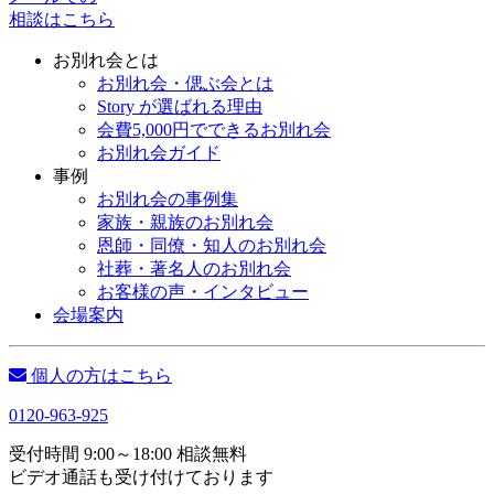
相談はこちら
お別れ会とは
お別れ会・偲ぶ会とは
Story が選ばれる理由
会費5,000円でできるお別れ会
お別れ会ガイド
事例
お別れ会の事例集
家族・親族のお別れ会
恩師・同僚・知人のお別れ会
社葬・著名人のお別れ会
お客様の声・インタビュー
会場案内
個人の方はこちら
0120-963-925
受付時間 9:00～18:00 相談無料
ビデオ通話も受け付けております