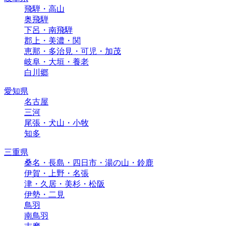
飛騨・高山
奥飛騨
下呂・南飛騨
郡上・美濃・関
恵那・多治見・可児・加茂
岐阜・大垣・養老
白川郷
愛知県
名古屋
三河
尾張・犬山・小牧
知多
三重県
桑名・長島・四日市・湯の山・鈴鹿
伊賀・上野・名張
津・久居・美杉・松阪
伊勢・二見
鳥羽
南鳥羽