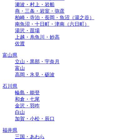
瀬波・村上・岩船
燕・三条・岩室・弥彦
柏崎・寺泊・長岡・魚沼（湯之谷）
南魚沼・十日町・津南（六日町）
湯沢・苗場
上越・糸魚川・妙高
佐渡
富山県
立山・黒部・宇奈月
富山
高岡・氷見・砺波
石川県
輪島・能登
和倉・七尾
金沢・羽咋
白山
加賀・小松・辰口
福井県
三国・あわら