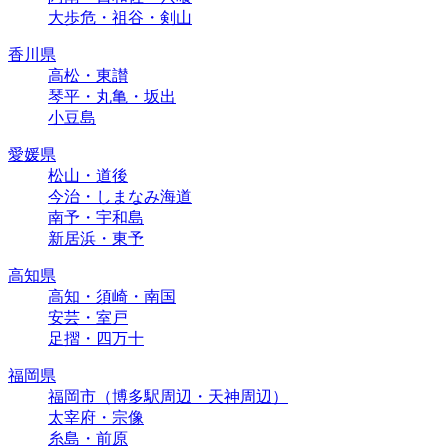
大歩危・祖谷・剣山
香川県
高松・東讃
琴平・丸亀・坂出
小豆島
愛媛県
松山・道後
今治・しまなみ海道
南予・宇和島
新居浜・東予
高知県
高知・須崎・南国
安芸・室戸
足摺・四万十
福岡県
福岡市（博多駅周辺・天神周辺）
太宰府・宗像
糸島・前原