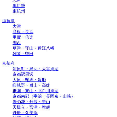
志摩
奥伊勢
東紀州
滋賀県
大津
彦根・長浜
甲賀・信楽
湖西
草津・守山・近江八幡
雄琴・堅田
京都府
河原町・烏丸・大宮周辺
京都駅周辺
大原・鞍馬・貴船
嵯峨野・嵐山・高雄
祇園・東山・北白川周辺
京都南部（宇治・長岡京・山崎）
湯の花・丹波・美山
天橋立・宮津・舞鶴
丹後・久美浜