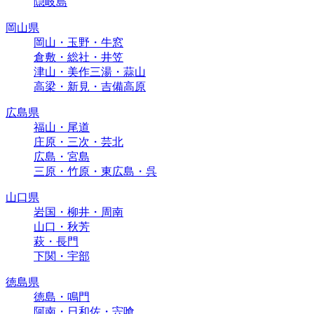
隠岐島
岡山県
岡山・玉野・牛窓
倉敷・総社・井笠
津山・美作三湯・蒜山
高梁・新見・吉備高原
広島県
福山・尾道
庄原・三次・芸北
広島・宮島
三原・竹原・東広島・呉
山口県
岩国・柳井・周南
山口・秋芳
萩・長門
下関・宇部
徳島県
徳島・鳴門
阿南・日和佐・宍喰