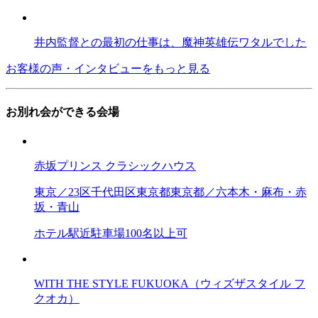
井内監督との最初の仕事は、魔神英雄伝ワタルでした
お客様の声・インタビューをもっと見る
お別れ会ができる会場
赤坂プリンス クラシックハウス
東京／23区
千代田区
東京都
東京都／六本木・麻布・赤
坂・青山
ホテル
駅近
駐車場
100名以上可
WITH THE STYLE FUKUOKA（ウィズザスタイル フ
クオカ）