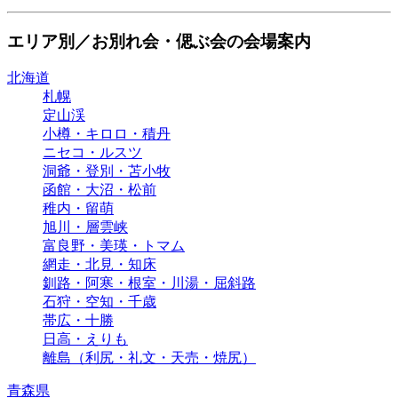
エリア別／お別れ会・偲ぶ会の会場案内
北海道
札幌
定山渓
小樽・キロロ・積丹
ニセコ・ルスツ
洞爺・登別・苫小牧
函館・大沼・松前
稚内・留萌
旭川・層雲峡
富良野・美瑛・トマム
網走・北見・知床
釧路・阿寒・根室・川湯・屈斜路
石狩・空知・千歳
帯広・十勝
日高・えりも
離島（利尻・礼文・天売・焼尻）
青森県