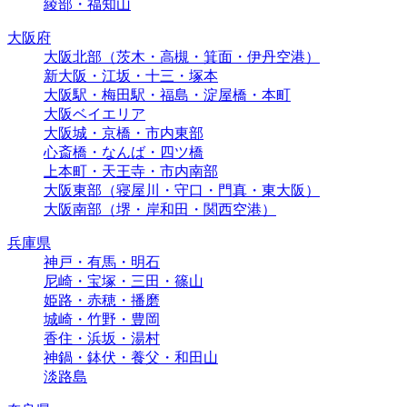
綾部・福知山
大阪府
大阪北部（茨木・高槻・箕面・伊丹空港）
新大阪・江坂・十三・塚本
大阪駅・梅田駅・福島・淀屋橋・本町
大阪ベイエリア
大阪城・京橋・市内東部
心斎橋・なんば・四ツ橋
上本町・天王寺・市内南部
大阪東部（寝屋川・守口・門真・東大阪）
大阪南部（堺・岸和田・関西空港）
兵庫県
神戸・有馬・明石
尼崎・宝塚・三田・篠山
姫路・赤穂・播磨
城崎・竹野・豊岡
香住・浜坂・湯村
神鍋・鉢伏・養父・和田山
淡路島