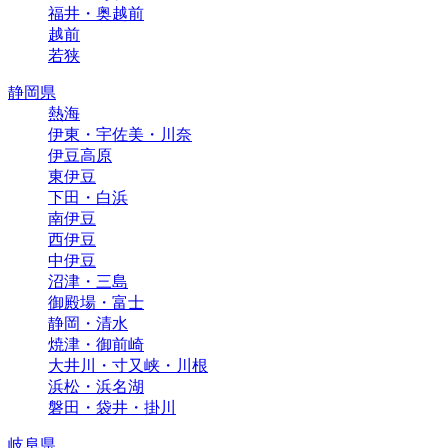
福井・奥越前
越前
若狭
静岡県
熱海
伊東・宇佐美・川奈
伊豆高原
東伊豆
下田・白浜
南伊豆
西伊豆
中伊豆
沼津・三島
御殿場・富士
静岡・清水
焼津・御前崎
大井川・寸又峡・川根
浜松・浜名湖
磐田・袋井・掛川
岐阜県