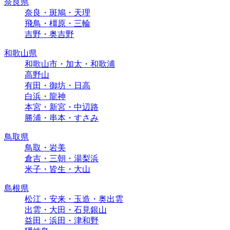
奈良県
奈良・斑鳩・天理
飛鳥・橿原・三輪
吉野・奥吉野
和歌山県
和歌山市・加太・和歌浦
高野山
有田・御坊・日高
白浜・龍神
本宮・新宮・中辺路
勝浦・串本・すさみ
鳥取県
鳥取・岩美
倉吉・三朝・湯梨浜
米子・皆生・大山
島根県
松江・安来・玉造・奥出雲
出雲・大田・石見銀山
益田・浜田・津和野