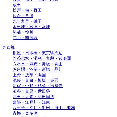
成田
松戸・柏・野田
佐倉・八街
九十九里・銚子
木更津・君津・富津
勝浦・鴨川
館山・南房総
東京都
銀座・日本橋・東京駅周辺
お茶の水・湯島・九段・後楽園
六本木・麻布・赤坂・青山
お台場・汐留・新橋・品川
上野・浅草・両国
池袋・目白・板橋・赤羽
新宿・中野・杉並・吉祥寺
渋谷・目黒・世田谷
蒲田・大森・羽田周辺
葛飾・江戸川・江東
八王子・立川・町田・府中・調布
青梅・奥多摩