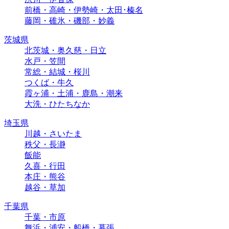
前橋・高崎・伊勢崎・太田･榛名
藤岡・碓氷・磯部・妙義
茨城県
北茨城・奥久慈・日立
水戸・笠間
常総・結城・桜川
つくば・牛久
霞ヶ浦・土浦・鹿島・潮来
大洗・ひたちなか
埼玉県
川越・さいたま
秩父・長瀞
飯能
久喜・行田
本庄・熊谷
越谷・草加
千葉県
千葉・市原
舞浜・浦安・船橋・幕張