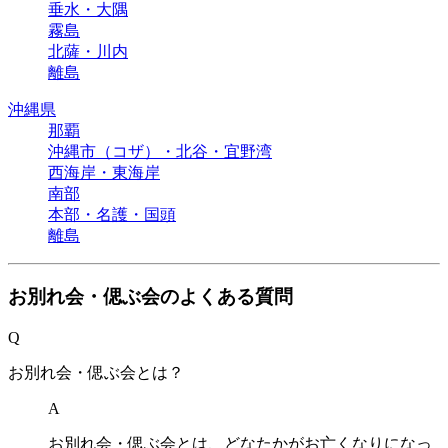
垂水・大隅
霧島
北薩・川内
離島
沖縄県
那覇
沖縄市（コザ）・北谷・宜野湾
西海岸・東海岸
南部
本部・名護・国頭
離島
お別れ会・偲ぶ会のよくある質問
Q
お別れ会・偲ぶ会とは？
A
お別れ会・偲ぶ会とは、どなたかがお亡くなりになっ