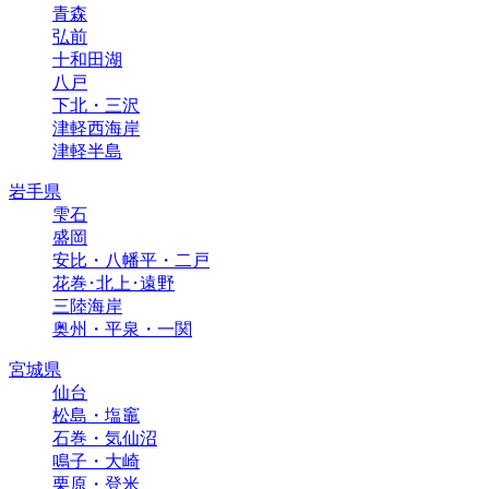
青森
弘前
十和田湖
八戸
下北・三沢
津軽西海岸
津軽半島
岩手県
雫石
盛岡
安比・八幡平・二戸
花巻･北上･遠野
三陸海岸
奥州・平泉・一関
宮城県
仙台
松島・塩竈
石巻・気仙沼
鳴子・大崎
栗原・登米