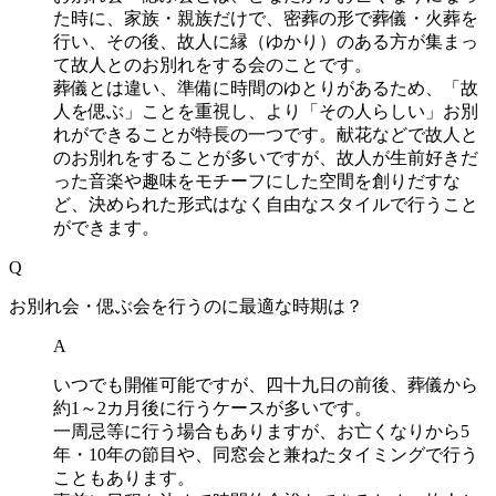
た時に、家族・親族だけで、密葬の形で葬儀・火葬を
行い、その後、故人に縁（ゆかり）のある方が集まっ
て故人とのお別れをする会のことです。
葬儀とは違い、準備に時間のゆとりがあるため、「故
人を偲ぶ」ことを重視し、より「その人らしい」お別
れができることが特長の一つです。献花などで故人と
のお別れをすることが多いですが、故人が生前好きだ
った音楽や趣味をモチーフにした空間を創りだすな
ど、決められた形式はなく自由なスタイルで行うこと
ができます。
Q
お別れ会・偲ぶ会を行うのに最適な時期は？
A
いつでも開催可能ですが、四十九日の前後、葬儀から
約1～2カ月後に行うケースが多いです。
一周忌等に行う場合もありますが、お亡くなりから5
年・10年の節目や、同窓会と兼ねたタイミングで行う
こともあります。