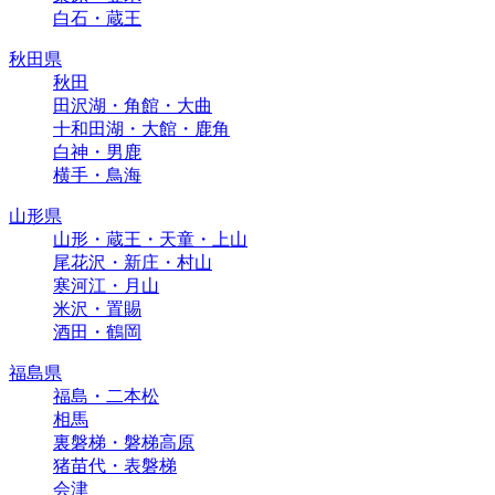
白石・蔵王
秋田県
秋田
田沢湖・角館・大曲
十和田湖・大館・鹿角
白神・男鹿
横手・鳥海
山形県
山形・蔵王・天童・上山
尾花沢・新庄・村山
寒河江・月山
米沢・置賜
酒田・鶴岡
福島県
福島・二本松
相馬
裏磐梯・磐梯高原
猪苗代・表磐梯
会津