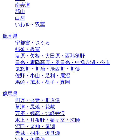
南会津
郡山
白河
いわき・双葉
栃木県
宇都宮・さくら
那須・板室
塩原・矢板・大田原・西那須野
日光・霧降高原・奥日光・中禅寺湖・今市
鬼怒川・川治・湯西川・川俣
佐野・小山・足利・鹿沼
馬頭・茂木・益子・真岡
群馬県
四万・吾妻・川原湯
草津・尻焼・花敷
万座・嬬恋・北軽井沢
水上・月夜野・猿ヶ京・法師
沼田・老神・尾瀬
赤城・桐生・渡良瀬
渋川・伊香保