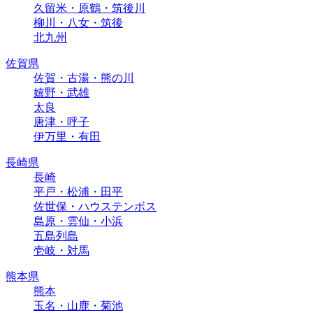
久留米・原鶴・筑後川
柳川・八女・筑後
北九州
佐賀県
佐賀・古湯・熊の川
嬉野・武雄
太良
唐津・呼子
伊万里・有田
長崎県
長崎
平戸・松浦・田平
佐世保・ハウステンボス
島原・雲仙・小浜
五島列島
壱岐・対馬
熊本県
熊本
玉名・山鹿・菊池