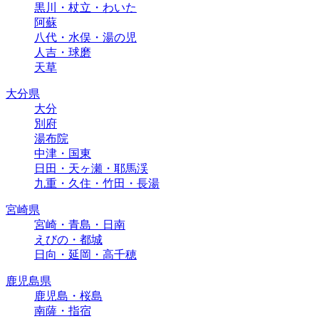
黒川・杖立・わいた
阿蘇
八代・水俣・湯の児
人吉・球磨
天草
大分県
大分
別府
湯布院
中津・国東
日田・天ヶ瀬・耶馬渓
九重・久住・竹田・長湯
宮崎県
宮崎・青島・日南
えびの・都城
日向・延岡・高千穂
鹿児島県
鹿児島・桜島
南薩・指宿