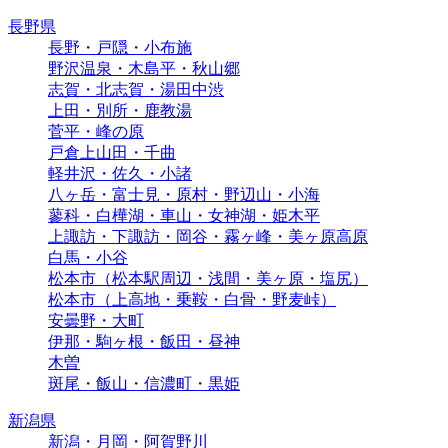
長野県
長野・戸隠・小布施
野沢温泉・木島平・秋山郷
志賀・北志賀・湯田中渋
上田・別所・鹿教湯
菅平・峰の原
戸倉上山田・千曲
軽井沢・佐久・小諸
八ヶ岳・富士見・原村・野辺山・小海
蓼科・白樺湖・車山・女神湖・姫木平
上諏訪・下諏訪・岡谷・霧ヶ峰・美ヶ原高原
白馬・小谷
松本市（松本駅周辺・浅間・美ヶ原・塩尻）
松本市（上高地・乗鞍・白骨・野麦峠）
安曇野・大町
伊那・駒ヶ根・飯田・昼神
木曽
斑尾・飯山・信濃町・黒姫
新潟県
新潟・月岡・阿賀野川