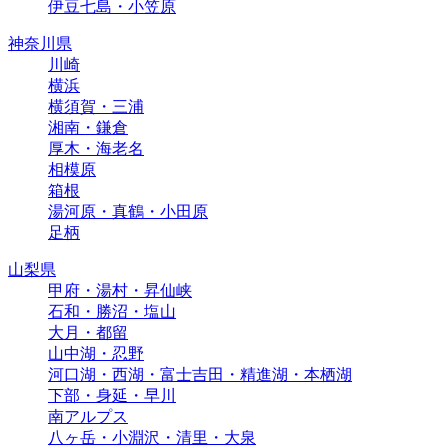
伊豆七島・小笠原
神奈川県
川崎
横浜
横須賀・三浦
湘南・鎌倉
厚木・海老名
相模原
箱根
湯河原・真鶴・小田原
足柄
山梨県
甲府・湯村・昇仙峡
石和・勝沼・塩山
大月・都留
山中湖・忍野
河口湖・西湖・富士吉田・精進湖・本栖湖
下部・身延・早川
南アルプス
八ヶ岳・小淵沢・清里・大泉