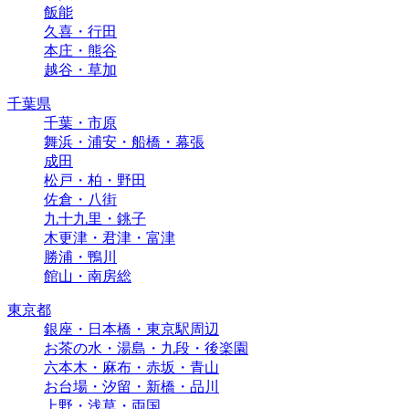
飯能
久喜・行田
本庄・熊谷
越谷・草加
千葉県
千葉・市原
舞浜・浦安・船橋・幕張
成田
松戸・柏・野田
佐倉・八街
九十九里・銚子
木更津・君津・富津
勝浦・鴨川
館山・南房総
東京都
銀座・日本橋・東京駅周辺
お茶の水・湯島・九段・後楽園
六本木・麻布・赤坂・青山
お台場・汐留・新橋・品川
上野・浅草・両国