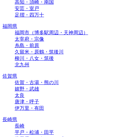
高知・須崎・南国
安芸・室戸
足摺・四万十
福岡県
福岡市（博多駅周辺・天神周辺）
太宰府・宗像
糸島・前原
久留米・原鶴・筑後川
柳川・八女・筑後
北九州
佐賀県
佐賀・古湯・熊の川
嬉野・武雄
太良
唐津・呼子
伊万里・有田
長崎県
長崎
平戸・松浦・田平