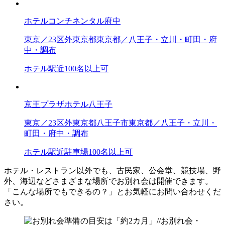
ホテルコンチネンタル府中
東京／23区外
東京都
東京都／八王子・立川・町田・府
中・調布
ホテル
駅近
100名以上可
京王プラザホテル八王子
東京／23区外
東京都
八王子市
東京都／八王子・立川・
町田・府中・調布
ホテル
駅近
駐車場
100名以上可
ホテル・レストラン以外でも、古民家、公会堂、競技場、野
外、海辺などさまざまな場所でお別れ会は開催できます。
「こんな場所でもできるの？」とお気軽にお問い合わせくだ
さい。