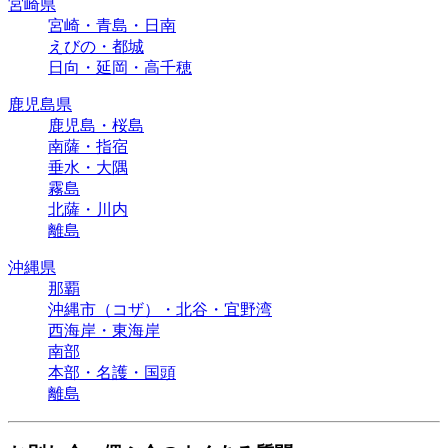
宮崎県
宮崎・青島・日南
えびの・都城
日向・延岡・高千穂
鹿児島県
鹿児島・桜島
南薩・指宿
垂水・大隅
霧島
北薩・川内
離島
沖縄県
那覇
沖縄市（コザ）・北谷・宜野湾
西海岸・東海岸
南部
本部・名護・国頭
離島