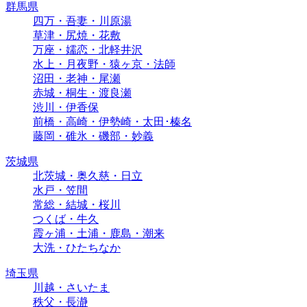
群馬県
四万・吾妻・川原湯
草津・尻焼・花敷
万座・嬬恋・北軽井沢
水上・月夜野・猿ヶ京・法師
沼田・老神・尾瀬
赤城・桐生・渡良瀬
渋川・伊香保
前橋・高崎・伊勢崎・太田･榛名
藤岡・碓氷・磯部・妙義
茨城県
北茨城・奥久慈・日立
水戸・笠間
常総・結城・桜川
つくば・牛久
霞ヶ浦・土浦・鹿島・潮来
大洗・ひたちなか
埼玉県
川越・さいたま
秩父・長瀞