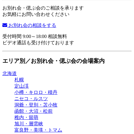
お別れ会・偲ぶ会のご相談を承ります
お気軽にお問い合わせください
お別れ会の相談をする
受付時間 9:00～18:00 相談無料
ビデオ通話も受け付けております
エリア別／お別れ会・偲ぶ会の会場案内
北海道
札幌
定山渓
小樽・キロロ・積丹
ニセコ・ルスツ
洞爺・登別・苫小牧
函館・大沼・松前
稚内・留萌
旭川・層雲峡
富良野・美瑛・トマム