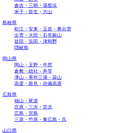
倉吉・三朝・湯梨浜
米子・皆生・大山
島根県
松江・安来・玉造・奥出雲
出雲・大田・石見銀山
益田・浜田・津和野
隠岐島
岡山県
岡山・玉野・牛窓
倉敷・総社・井笠
津山・美作三湯・蒜山
高梁・新見・吉備高原
広島県
福山・尾道
庄原・三次・芸北
広島・宮島
三原・竹原・東広島・呉
山口県