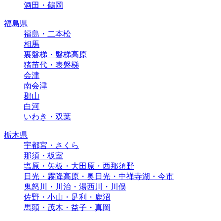
酒田・鶴岡
福島県
福島・二本松
相馬
裏磐梯・磐梯高原
猪苗代・表磐梯
会津
南会津
郡山
白河
いわき・双葉
栃木県
宇都宮・さくら
那須・板室
塩原・矢板・大田原・西那須野
日光・霧降高原・奥日光・中禅寺湖・今市
鬼怒川・川治・湯西川・川俣
佐野・小山・足利・鹿沼
馬頭・茂木・益子・真岡