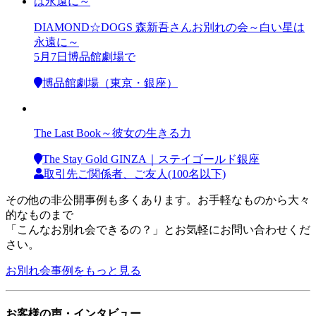
DIAMOND☆DOGS 森新吾さんお別れの会～白い星は
永遠に～
5月7日博品館劇場で
博品館劇場（東京・銀座）
The Last Book～彼女の生きる力
The Stay Gold GINZA｜ステイゴールド銀座
取引先ご関係者、ご友人(100名以下)
その他の非公開事例も多くあります。お手軽なものから大々
的なものまで
「こんなお別れ会できるの？」とお気軽にお問い合わせくだ
さい。
お別れ会事例をもっと見る
お客様の声・インタビュー