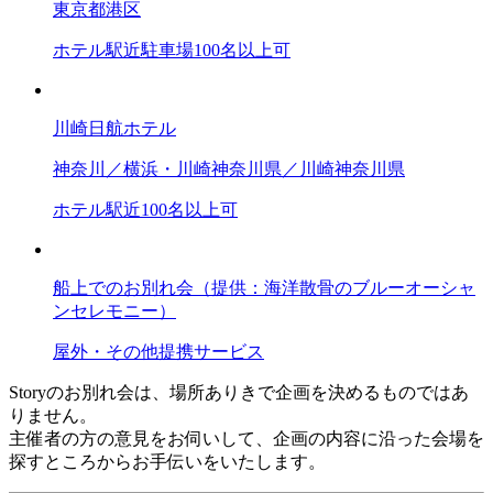
東京都
港区
ホテル
駅近
駐車場
100名以上可
川崎日航ホテル
神奈川／横浜・川崎
神奈川県／川崎
神奈川県
ホテル
駅近
100名以上可
船上でのお別れ会（提供：海洋散骨のブルーオーシャ
ンセレモニー）
屋外・その他
提携サービス
Storyのお別れ会は、場所ありきで企画を決めるものではあ
りません。
主催者の方の意見をお伺いして、企画の内容に沿った会場を
探すところからお手伝いをいたします。