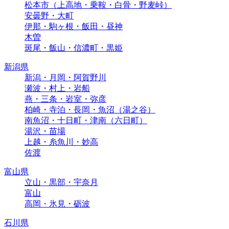
松本市（上高地・乗鞍・白骨・野麦峠）
安曇野・大町
伊那・駒ヶ根・飯田・昼神
木曽
斑尾・飯山・信濃町・黒姫
新潟県
新潟・月岡・阿賀野川
瀬波・村上・岩船
燕・三条・岩室・弥彦
柏崎・寺泊・長岡・魚沼（湯之谷）
南魚沼・十日町・津南（六日町）
湯沢・苗場
上越・糸魚川・妙高
佐渡
富山県
立山・黒部・宇奈月
富山
高岡・氷見・砺波
石川県