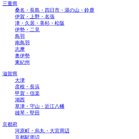
三重県
桑名・長島・四日市・湯の山・鈴鹿
伊賀・上野・名張
津・久居・美杉・松阪
伊勢・二見
鳥羽
南鳥羽
志摩
奥伊勢
東紀州
滋賀県
大津
彦根・長浜
甲賀・信楽
湖西
草津・守山・近江八幡
雄琴・堅田
京都府
河原町・烏丸・大宮周辺
京都駅周辺