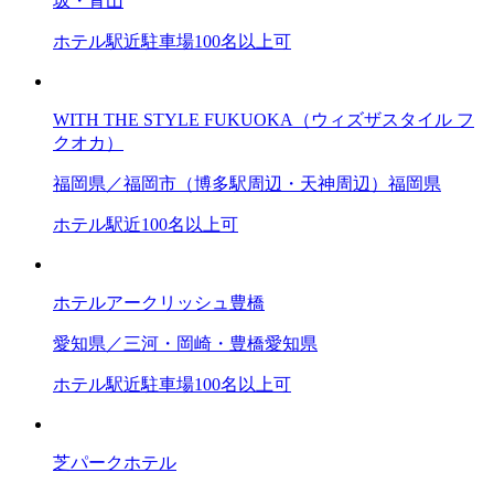
坂・青山
ホテル
駅近
駐車場
100名以上可
WITH THE STYLE FUKUOKA（ウィズザスタイル フ
クオカ）
福岡県／福岡市（博多駅周辺・天神周辺）
福岡県
ホテル
駅近
100名以上可
ホテルアークリッシュ豊橋
愛知県／三河・岡崎・豊橋
愛知県
ホテル
駅近
駐車場
100名以上可
芝パークホテル