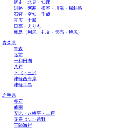
網走・北見・知床
釧路・阿寒・根室・川湯・屈斜路
石狩・空知・千歳
帯広・十勝
日高・えりも
離島（利尻・礼文・天売・焼尻）
青森県
青森
弘前
十和田湖
八戸
下北・三沢
津軽西海岸
津軽半島
岩手県
雫石
盛岡
安比・八幡平・二戸
花巻･北上･遠野
三陸海岸