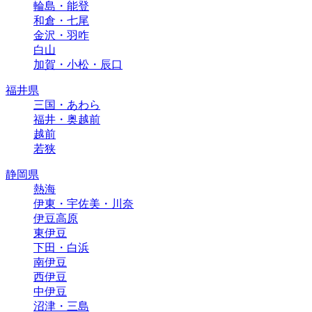
輪島・能登
和倉・七尾
金沢・羽咋
白山
加賀・小松・辰口
福井県
三国・あわら
福井・奥越前
越前
若狭
静岡県
熱海
伊東・宇佐美・川奈
伊豆高原
東伊豆
下田・白浜
南伊豆
西伊豆
中伊豆
沼津・三島