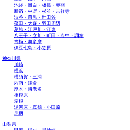
池袋・目白・板橋・赤羽
新宿・中野・杉並・吉祥寺
渋谷・目黒・世田谷
蒲田・大森・羽田周辺
葛飾・江戸川・江東
八王子・立川・町田・府中・調布
青梅・奥多摩
伊豆七島・小笠原
神奈川県
川崎
横浜
横須賀・三浦
湘南・鎌倉
厚木・海老名
相模原
箱根
湯河原・真鶴・小田原
足柄
山梨県