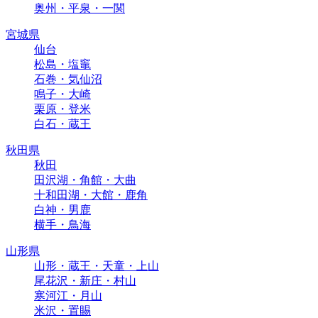
奥州・平泉・一関
宮城県
仙台
松島・塩竈
石巻・気仙沼
鳴子・大崎
栗原・登米
白石・蔵王
秋田県
秋田
田沢湖・角館・大曲
十和田湖・大館・鹿角
白神・男鹿
横手・鳥海
山形県
山形・蔵王・天童・上山
尾花沢・新庄・村山
寒河江・月山
米沢・置賜