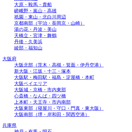
大原・鞍馬・貴船
嵯峨野・嵐山・高雄
祇園・東山・北白川周辺
京都南部（宇治・長岡京・山崎）
湯の花・丹波・美山
天橋立・宮津・舞鶴
丹後・久美浜
綾部・福知山
大阪府
大阪北部（茨木・高槻・箕面・伊丹空港）
新大阪・江坂・十三・塚本
大阪駅・梅田駅・福島・淀屋橋・本町
大阪ベイエリア
大阪城・京橋・市内東部
心斎橋・なんば・四ツ橋
上本町・天王寺・市内南部
大阪東部（寝屋川・守口・門真・東大阪）
大阪南部（堺・岸和田・関西空港）
兵庫県
神戸・有馬・明石