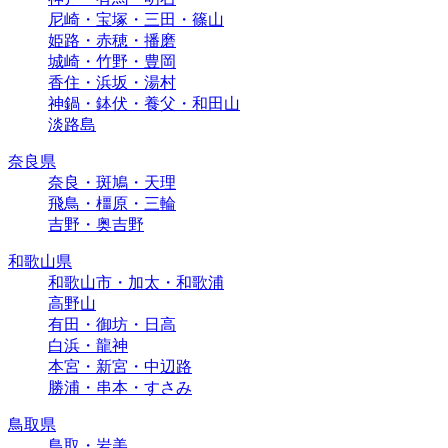
尼崎・宝塚・三田・篠山
姫路・赤穂・播磨
城崎・竹野・豊岡
香住・浜坂・湯村
神鍋・鉢伏・養父・和田山
淡路島
奈良県
奈良・斑鳩・天理
飛鳥・橿原・三輪
吉野・奥吉野
和歌山県
和歌山市・加太・和歌浦
高野山
有田・御坊・日高
白浜・龍神
本宮・新宮・中辺路
勝浦・串本・すさみ
鳥取県
鳥取・岩美