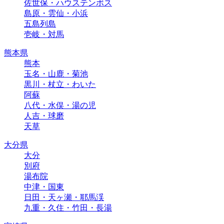
佐世保・ハウステンボス
島原・雲仙・小浜
五島列島
壱岐・対馬
熊本県
熊本
玉名・山鹿・菊池
黒川・杖立・わいた
阿蘇
八代・水俣・湯の児
人吉・球磨
天草
大分県
大分
別府
湯布院
中津・国東
日田・天ヶ瀬・耶馬渓
九重・久住・竹田・長湯