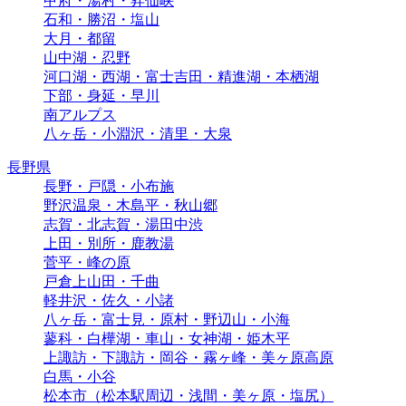
甲府・湯村・昇仙峡
石和・勝沼・塩山
大月・都留
山中湖・忍野
河口湖・西湖・富士吉田・精進湖・本栖湖
下部・身延・早川
南アルプス
八ヶ岳・小淵沢・清里・大泉
長野県
長野・戸隠・小布施
野沢温泉・木島平・秋山郷
志賀・北志賀・湯田中渋
上田・別所・鹿教湯
菅平・峰の原
戸倉上山田・千曲
軽井沢・佐久・小諸
八ヶ岳・富士見・原村・野辺山・小海
蓼科・白樺湖・車山・女神湖・姫木平
上諏訪・下諏訪・岡谷・霧ヶ峰・美ヶ原高原
白馬・小谷
松本市（松本駅周辺・浅間・美ヶ原・塩尻）