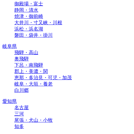
御殿場・富士
静岡・清水
焼津・御前崎
大井川・寸又峡・川根
浜松・浜名湖
磐田・袋井・掛川
岐阜県
飛騨・高山
奥飛騨
下呂・南飛騨
郡上・美濃・関
恵那・多治見・可児・加茂
岐阜・大垣・養老
白川郷
愛知県
名古屋
三河
尾張・犬山・小牧
知多