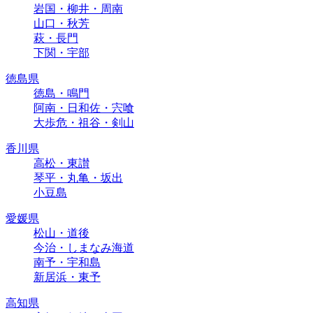
岩国・柳井・周南
山口・秋芳
萩・長門
下関・宇部
徳島県
徳島・鳴門
阿南・日和佐・宍喰
大歩危・祖谷・剣山
香川県
高松・東讃
琴平・丸亀・坂出
小豆島
愛媛県
松山・道後
今治・しまなみ海道
南予・宇和島
新居浜・東予
高知県