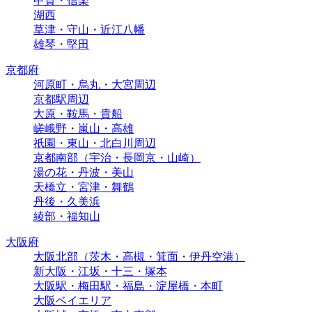
甲賀・信楽
湖西
草津・守山・近江八幡
雄琴・堅田
京都府
河原町・烏丸・大宮周辺
京都駅周辺
大原・鞍馬・貴船
嵯峨野・嵐山・高雄
祇園・東山・北白川周辺
京都南部（宇治・長岡京・山崎）
湯の花・丹波・美山
天橋立・宮津・舞鶴
丹後・久美浜
綾部・福知山
大阪府
大阪北部（茨木・高槻・箕面・伊丹空港）
新大阪・江坂・十三・塚本
大阪駅・梅田駅・福島・淀屋橋・本町
大阪ベイエリア