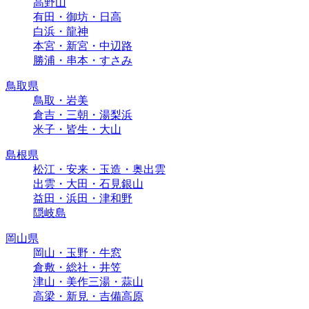
高野山
有田・御坊・日高
白浜・龍神
本宮・新宮・中辺路
勝浦・串本・すさみ
鳥取県
鳥取・岩美
倉吉・三朝・湯梨浜
米子・皆生・大山
島根県
松江・安来・玉造・奥出雲
出雲・大田・石見銀山
益田・浜田・津和野
隠岐島
岡山県
岡山・玉野・牛窓
倉敷・総社・井笠
津山・美作三湯・蒜山
高梁・新見・吉備高原