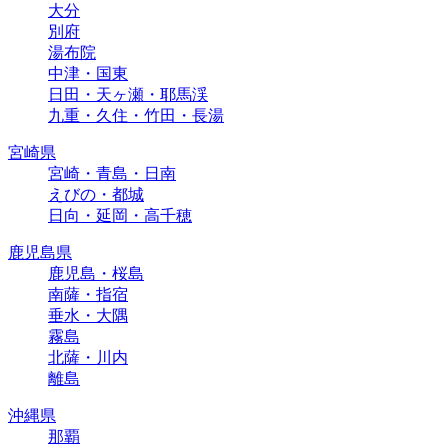
大分
別府
湯布院
中津・国東
日田・天ヶ瀬・耶馬渓
九重・久住・竹田・長湯
宮崎県
宮崎・青島・日南
えびの・都城
日向・延岡・高千穂
鹿児島県
鹿児島・桜島
南薩・指宿
垂水・大隅
霧島
北薩・川内
離島
沖縄県
那覇