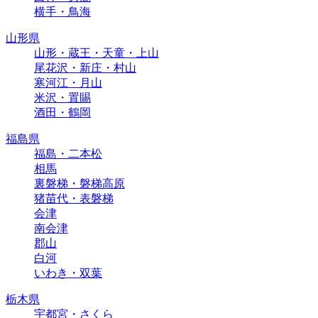
横手・鳥海
山形県
山形・蔵王・天童・上山
尾花沢・新庄・村山
寒河江・月山
米沢・置賜
酒田・鶴岡
福島県
福島・二本松
相馬
裏磐梯・磐梯高原
猪苗代・表磐梯
会津
南会津
郡山
白河
いわき・双葉
栃木県
宇都宮・さくら