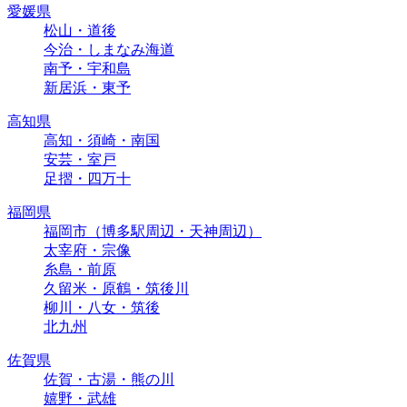
愛媛県
松山・道後
今治・しまなみ海道
南予・宇和島
新居浜・東予
高知県
高知・須崎・南国
安芸・室戸
足摺・四万十
福岡県
福岡市（博多駅周辺・天神周辺）
太宰府・宗像
糸島・前原
久留米・原鶴・筑後川
柳川・八女・筑後
北九州
佐賀県
佐賀・古湯・熊の川
嬉野・武雄