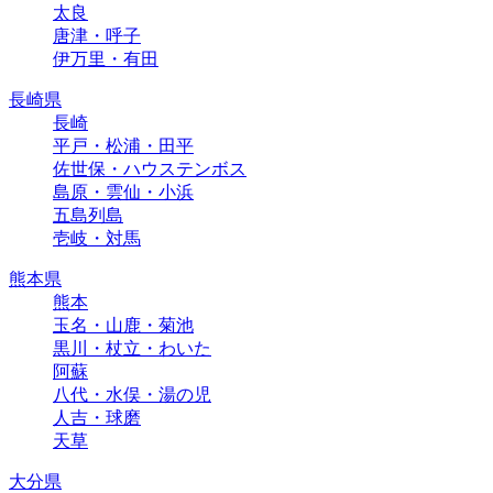
太良
唐津・呼子
伊万里・有田
長崎県
長崎
平戸・松浦・田平
佐世保・ハウステンボス
島原・雲仙・小浜
五島列島
壱岐・対馬
熊本県
熊本
玉名・山鹿・菊池
黒川・杖立・わいた
阿蘇
八代・水俣・湯の児
人吉・球磨
天草
大分県