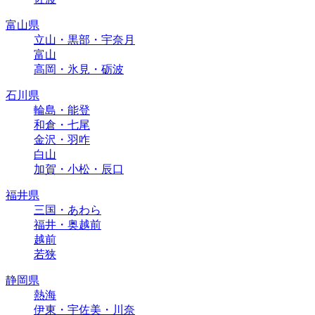
富山県
立山・黒部・宇奈月
富山
高岡・氷見・砺波
石川県
輪島・能登
和倉・七尾
金沢・羽咋
白山
加賀・小松・辰口
福井県
三国・あわら
福井・奥越前
越前
若狭
静岡県
熱海
伊東・宇佐美・川奈