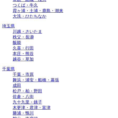
つくば・牛久
霞ヶ浦・土浦・鹿島・潮来
大洗・ひたちなか
埼玉県
川越・さいたま
秩父・長瀞
飯能
久喜・行田
本庄・熊谷
越谷・草加
千葉県
千葉・市原
舞浜・浦安・船橋・幕張
成田
松戸・柏・野田
佐倉・八街
九十九里・銚子
木更津・君津・富津
勝浦・鴨川