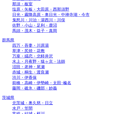
那須・板室
塩原・矢板・大田原・西那須野
日光・霧降高原・奥日光・中禅寺湖・今市
鬼怒川・川治・湯西川・川俣
佐野・小山・足利・鹿沼
馬頭・茂木・益子・真岡
群馬県
四万・吾妻・川原湯
草津・尻焼・花敷
万座・嬬恋・北軽井沢
水上・月夜野・猿ヶ京・法師
沼田・老神・尾瀬
赤城・桐生・渡良瀬
渋川・伊香保
前橋・高崎・伊勢崎・太田･榛名
藤岡・碓氷・磯部・妙義
茨城県
北茨城・奥久慈・日立
水戸・笠間
常総・結城・桜川