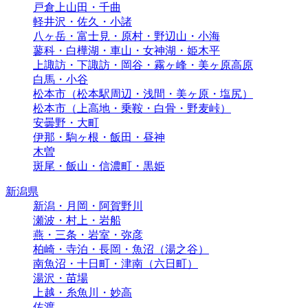
戸倉上山田・千曲
軽井沢・佐久・小諸
八ヶ岳・富士見・原村・野辺山・小海
蓼科・白樺湖・車山・女神湖・姫木平
上諏訪・下諏訪・岡谷・霧ヶ峰・美ヶ原高原
白馬・小谷
松本市（松本駅周辺・浅間・美ヶ原・塩尻）
松本市（上高地・乗鞍・白骨・野麦峠）
安曇野・大町
伊那・駒ヶ根・飯田・昼神
木曽
斑尾・飯山・信濃町・黒姫
新潟県
新潟・月岡・阿賀野川
瀬波・村上・岩船
燕・三条・岩室・弥彦
柏崎・寺泊・長岡・魚沼（湯之谷）
南魚沼・十日町・津南（六日町）
湯沢・苗場
上越・糸魚川・妙高
佐渡