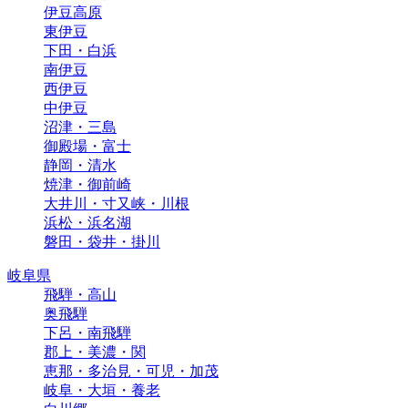
伊豆高原
東伊豆
下田・白浜
南伊豆
西伊豆
中伊豆
沼津・三島
御殿場・富士
静岡・清水
焼津・御前崎
大井川・寸又峡・川根
浜松・浜名湖
磐田・袋井・掛川
岐阜県
飛騨・高山
奥飛騨
下呂・南飛騨
郡上・美濃・関
恵那・多治見・可児・加茂
岐阜・大垣・養老