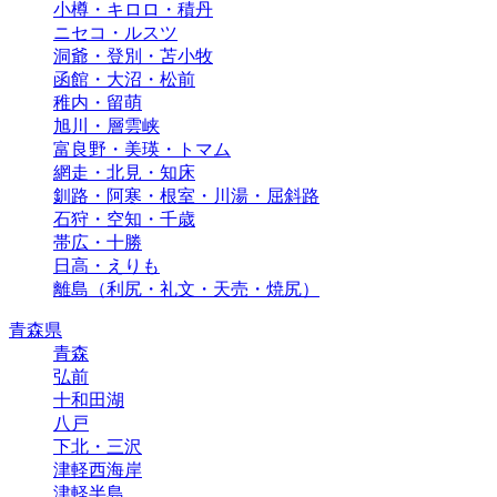
小樽・キロロ・積丹
ニセコ・ルスツ
洞爺・登別・苫小牧
函館・大沼・松前
稚内・留萌
旭川・層雲峡
富良野・美瑛・トマム
網走・北見・知床
釧路・阿寒・根室・川湯・屈斜路
石狩・空知・千歳
帯広・十勝
日高・えりも
離島（利尻・礼文・天売・焼尻）
青森県
青森
弘前
十和田湖
八戸
下北・三沢
津軽西海岸
津軽半島