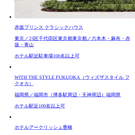
赤坂プリンス クラシックハウス
東京／23区
千代田区
東京都
東京都／六本木・麻布・赤
坂・青山
ホテル
駅近
駐車場
100名以上可
WITH THE STYLE FUKUOKA（ウィズザスタイル フ
クオカ）
福岡県／福岡市（博多駅周辺・天神周辺）
福岡県
ホテル
駅近
100名以上可
ホテルアークリッシュ豊橋