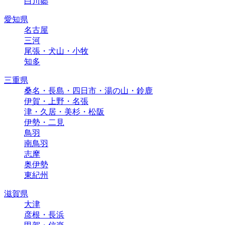
白川郷
愛知県
名古屋
三河
尾張・犬山・小牧
知多
三重県
桑名・長島・四日市・湯の山・鈴鹿
伊賀・上野・名張
津・久居・美杉・松阪
伊勢・二見
鳥羽
南鳥羽
志摩
奥伊勢
東紀州
滋賀県
大津
彦根・長浜