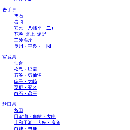
岩手県
雫石
盛岡
安比・八幡平・二戸
花巻･北上･遠野
三陸海岸
奥州・平泉・一関
宮城県
仙台
松島・塩竈
石巻・気仙沼
鳴子・大崎
栗原・登米
白石・蔵王
秋田県
秋田
田沢湖・角館・大曲
十和田湖・大館・鹿角
白神・男鹿