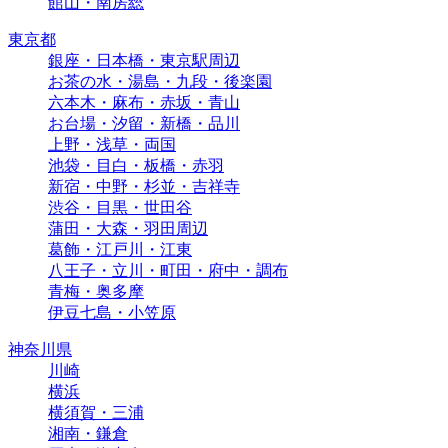
館山・南房総
東京都
銀座・日本橋・東京駅周辺
お茶の水・湯島・九段・後楽園
六本木・麻布・赤坂・青山
お台場・汐留・新橋・品川
上野・浅草・両国
池袋・目白・板橋・赤羽
新宿・中野・杉並・吉祥寺
渋谷・目黒・世田谷
蒲田・大森・羽田周辺
葛飾・江戸川・江東
八王子・立川・町田・府中・調布
青梅・奥多摩
伊豆七島・小笠原
神奈川県
川崎
横浜
横須賀・三浦
湘南・鎌倉