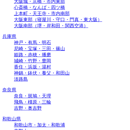
大阪城・京橋・市内東部
心斎橋・なんば・四ツ橋
上本町・天王寺・市内南部
大阪東部（寝屋川・守口・門真・東大阪）
大阪南部（堺・岸和田・関西空港）
兵庫県
神戸・有馬・明石
尼崎・宝塚・三田・篠山
姫路・赤穂・播磨
城崎・竹野・豊岡
香住・浜坂・湯村
神鍋・鉢伏・養父・和田山
淡路島
奈良県
奈良・斑鳩・天理
飛鳥・橿原・三輪
吉野・奥吉野
和歌山県
和歌山市・加太・和歌浦