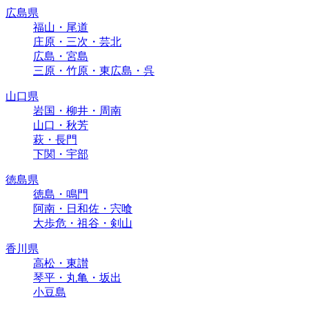
広島県
福山・尾道
庄原・三次・芸北
広島・宮島
三原・竹原・東広島・呉
山口県
岩国・柳井・周南
山口・秋芳
萩・長門
下関・宇部
徳島県
徳島・鳴門
阿南・日和佐・宍喰
大歩危・祖谷・剣山
香川県
高松・東讃
琴平・丸亀・坂出
小豆島