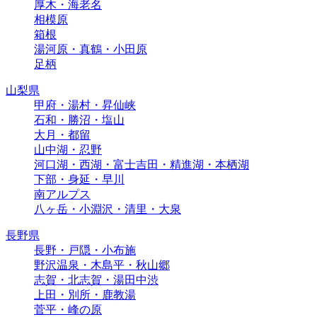
厚木・海老名
相模原
箱根
湯河原・真鶴・小田原
足柄
山梨県
甲府・湯村・昇仙峡
石和・勝沼・塩山
大月・都留
山中湖・忍野
河口湖・西湖・富士吉田・精進湖・本栖湖
下部・身延・早川
南アルプス
八ヶ岳・小淵沢・清里・大泉
長野県
長野・戸隠・小布施
野沢温泉・木島平・秋山郷
志賀・北志賀・湯田中渋
上田・別所・鹿教湯
菅平・峰の原