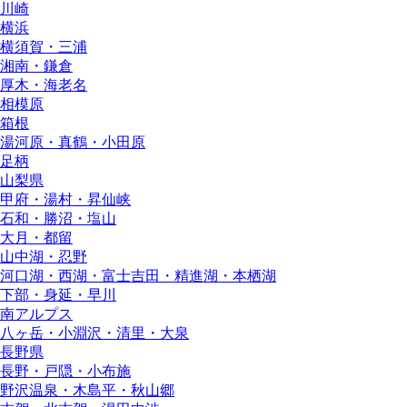
川崎
横浜
横須賀・三浦
湘南・鎌倉
厚木・海老名
相模原
箱根
湯河原・真鶴・小田原
足柄
山梨県
甲府・湯村・昇仙峡
石和・勝沼・塩山
大月・都留
山中湖・忍野
河口湖・西湖・富士吉田・精進湖・本栖湖
下部・身延・早川
南アルプス
八ヶ岳・小淵沢・清里・大泉
長野県
長野・戸隠・小布施
野沢温泉・木島平・秋山郷