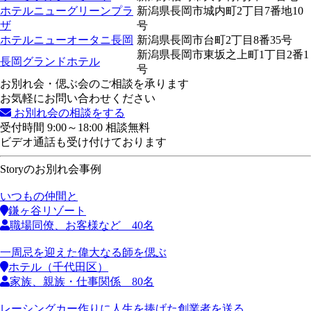
ホテルニューグリーンプラ
新潟県長岡市城内町2丁目7番地10
ザ
号
ホテルニューオータニ長岡
新潟県長岡市台町2丁目8番35号
新潟県長岡市東坂之上町1丁目2番1
長岡グランドホテル
号
お別れ会・偲ぶ会のご相談を承ります
お気軽にお問い合わせください
お別れ会の相談をする
受付時間 9:00～18:00 相談無料
ビデオ通話も受け付けております
Storyのお別れ会事例
いつもの仲間と
鎌ヶ谷リゾート
職場同僚、お客様など 40名
一周忌を迎えた偉大なる師を偲ぶ
ホテル（千代田区）
家族、親族・仕事関係 80名
レーシングカー作りに人生を捧げた創業者を送る