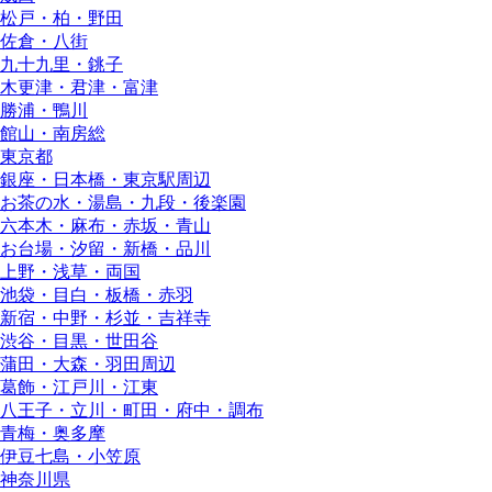
松戸・柏・野田
佐倉・八街
九十九里・銚子
木更津・君津・富津
勝浦・鴨川
館山・南房総
東京都
銀座・日本橋・東京駅周辺
お茶の水・湯島・九段・後楽園
六本木・麻布・赤坂・青山
お台場・汐留・新橋・品川
上野・浅草・両国
池袋・目白・板橋・赤羽
新宿・中野・杉並・吉祥寺
渋谷・目黒・世田谷
蒲田・大森・羽田周辺
葛飾・江戸川・江東
八王子・立川・町田・府中・調布
青梅・奥多摩
伊豆七島・小笠原
神奈川県