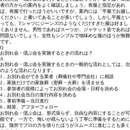
者の方からの案内をよく確認しましょう。喪服と指定があれ
ば、喪服で行ったほうがいいですが、案内には「平服でお越し
ください」と書いてあることが多いでしょう。しかし平服とい
っても、Tシャツにジーンズのようなくだけすぎた服は好まし
くありません。男性であればスーツか、ジャケット姿であれば
問題ないでしょう。女性もシンプルで地味めな服のほうが無難
です。
Q
お別れ会・偲ぶ会を実施するときの流れは？
A
お別れ会・偲ぶ会を実施するときの一般的な流れとしては、次
のような流れになります。
1．お別れ会ができる業者（葬儀社や専門会社）に相談
2．家族だけでの家族葬（密葬・火葬）を済ませる
3．参加者の規模によってお別れ会の会場・日程を決める
4．お別れ会当日の進行内容を決める
5．事前準備～当日進行
6．精算、アフターフォロー
お別れ会・偲ぶ会は、形式張らず、自由な内容にすることが可
能です。一方で、悔いが残らないよう丁寧に準備をするために
は、随所でプロの力を借りたほうがスムーズに進むことも多く