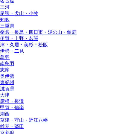
名古屋
三河
尾張・犬山・小牧
知多
三重県
桑名・長島・四日市・湯の山・鈴鹿
伊賀・上野・名張
津・久居・美杉・松阪
伊勢・二見
鳥羽
南鳥羽
志摩
奥伊勢
東紀州
滋賀県
大津
彦根・長浜
甲賀・信楽
湖西
草津・守山・近江八幡
雄琴・堅田
京都府