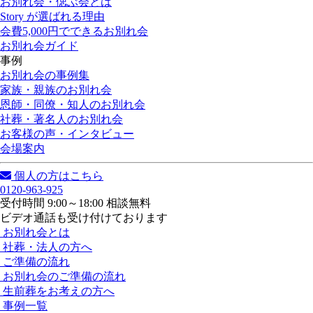
お別れ会・偲ぶ会とは
Story が選ばれる理由
会費5,000円でできるお別れ会
お別れ会ガイド
事例
お別れ会の事例集
家族・親族のお別れ会
恩師・同僚・知人のお別れ会
社葬・著名人のお別れ会
お客様の声・インタビュー
会場案内
個人の方はこちら
0120-963-925
受付時間 9:00～18:00 相談無料
ビデオ通話も受け付けております
お別れ会とは
社葬・法人の方へ
ご準備の流れ
お別れ会のご準備の流れ
生前葬をお考えの方へ
事例一覧