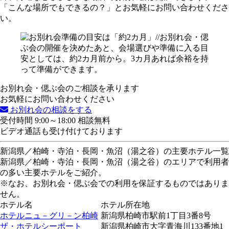
「こんな場所でもできるの？」とお気軽にお問い合わせくださ
い。
お別れ会・偲ぶ会のご相談を承ります
お気軽にお問い合わせください
お別れ会の相談をする
受付時間 9:00～18:00 相談無料
ビデオ通話も受け付けております
新潟県／柏崎・寺泊・長岡・魚沼（湯之谷）の主要ホテル一覧
新潟県／柏崎・寺泊・長岡・魚沼（湯之谷）のエリアで利用者
の多い主要ホテルをご紹介。
※なお、お別れ会・偲ぶ会での利用を保証するものではありま
せん。
ホテル名
ホテル所在地
ホテルニュ－グリ－ン柏崎
新潟県柏崎市駅前1丁目3番8号
ザ・ホテルシーポート
新潟県柏崎市大字青海川133番地1