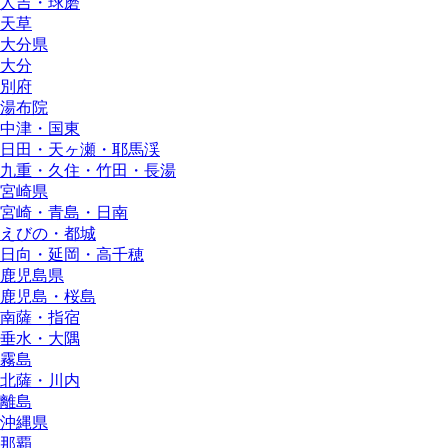
人吉・球磨
天草
大分県
大分
別府
湯布院
中津・国東
日田・天ヶ瀬・耶馬渓
九重・久住・竹田・長湯
宮崎県
宮崎・青島・日南
えびの・都城
日向・延岡・高千穂
鹿児島県
鹿児島・桜島
南薩・指宿
垂水・大隅
霧島
北薩・川内
離島
沖縄県
那覇