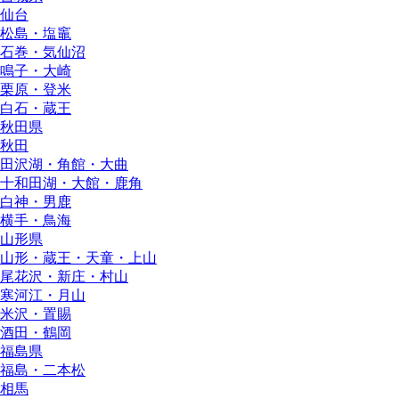
仙台
松島・塩竈
石巻・気仙沼
鳴子・大崎
栗原・登米
白石・蔵王
秋田県
秋田
田沢湖・角館・大曲
十和田湖・大館・鹿角
白神・男鹿
横手・鳥海
山形県
山形・蔵王・天童・上山
尾花沢・新庄・村山
寒河江・月山
米沢・置賜
酒田・鶴岡
福島県
福島・二本松
相馬