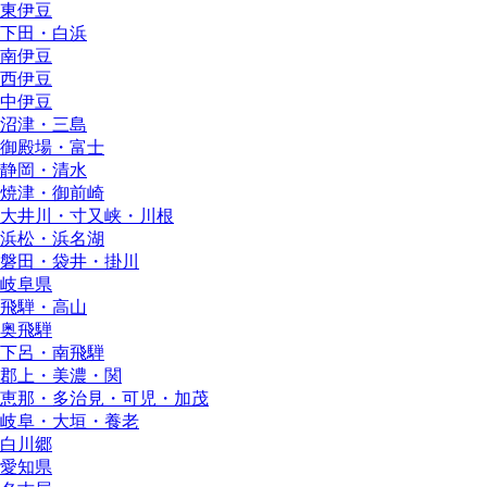
東伊豆
下田・白浜
南伊豆
西伊豆
中伊豆
沼津・三島
御殿場・富士
静岡・清水
焼津・御前崎
大井川・寸又峡・川根
浜松・浜名湖
磐田・袋井・掛川
岐阜県
飛騨・高山
奥飛騨
下呂・南飛騨
郡上・美濃・関
恵那・多治見・可児・加茂
岐阜・大垣・養老
白川郷
愛知県