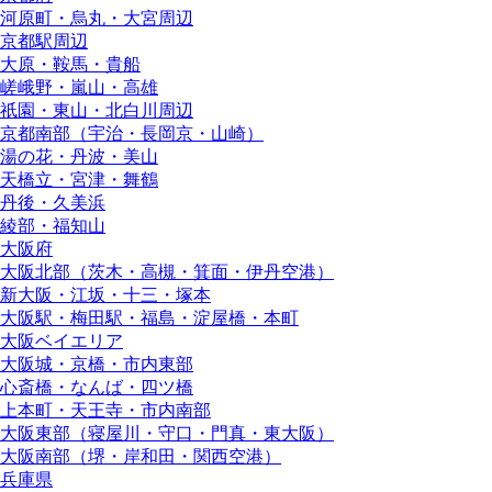
河原町・烏丸・大宮周辺
京都駅周辺
大原・鞍馬・貴船
嵯峨野・嵐山・高雄
祇園・東山・北白川周辺
京都南部（宇治・長岡京・山崎）
湯の花・丹波・美山
天橋立・宮津・舞鶴
丹後・久美浜
綾部・福知山
大阪府
大阪北部（茨木・高槻・箕面・伊丹空港）
新大阪・江坂・十三・塚本
大阪駅・梅田駅・福島・淀屋橋・本町
大阪ベイエリア
大阪城・京橋・市内東部
心斎橋・なんば・四ツ橋
上本町・天王寺・市内南部
大阪東部（寝屋川・守口・門真・東大阪）
大阪南部（堺・岸和田・関西空港）
兵庫県