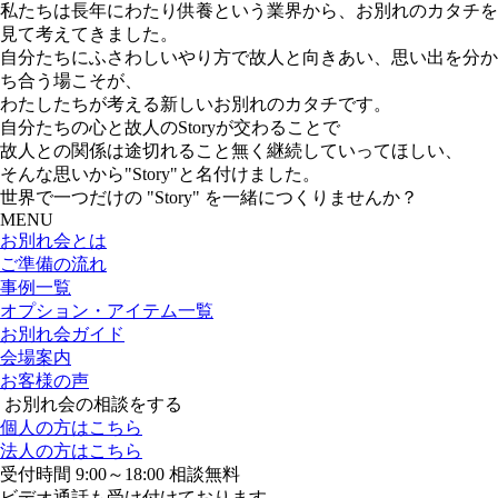
私たちは長年にわたり供養という業界から、お別れのカタチを
見て考えてきました。
自分たちにふさわしいやり方で故人と向きあい、思い出を分か
ち合う場こそが、
わたしたちが考える新しいお別れのカタチです。
自分たちの心と故人のStoryが交わることで
故人との関係は途切れること無く継続していってほしい、
そんな思いから"Story"と名付けました。
世界で一つだけの "Story" を一緒につくりませんか？
MENU
お別れ会とは
ご準備の流れ
事例一覧
オプション・アイテム一覧
お別れ会ガイド
会場案内
お客様の声
お別れ会の相談をする
個人の方はこちら
法人の方はこちら
受付時間 9:00～18:00 相談無料
ビデオ通話も受け付けております