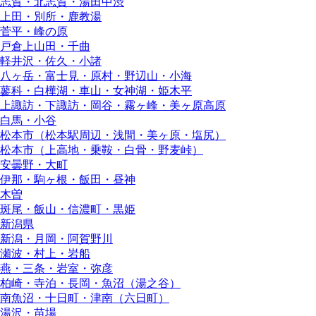
志賀・北志賀・湯田中渋
上田・別所・鹿教湯
菅平・峰の原
戸倉上山田・千曲
軽井沢・佐久・小諸
八ヶ岳・富士見・原村・野辺山・小海
蓼科・白樺湖・車山・女神湖・姫木平
上諏訪・下諏訪・岡谷・霧ヶ峰・美ヶ原高原
白馬・小谷
松本市（松本駅周辺・浅間・美ヶ原・塩尻）
松本市（上高地・乗鞍・白骨・野麦峠）
安曇野・大町
伊那・駒ヶ根・飯田・昼神
木曽
斑尾・飯山・信濃町・黒姫
新潟県
新潟・月岡・阿賀野川
瀬波・村上・岩船
燕・三条・岩室・弥彦
柏崎・寺泊・長岡・魚沼（湯之谷）
南魚沼・十日町・津南（六日町）
湯沢・苗場