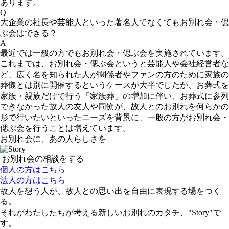
あります。
Q
大企業の社長や芸能人といった著名人でなくてもお別れ会・偲
ぶ会はできる？
A
最近では一般の方でもお別れ会・偲ぶ会を実施されています。
これまでは、お別れ会・偲ぶ会というと芸能人や会社経営者な
ど、広く名を知られた人が関係者やファンの方のために家族の
葬儀とは別に開催するというケースが大半でしたが、お葬式を
家族・親族だけで行う「家族葬」の増加に伴い、お葬式に参列
できなかった故人の友人や同僚が、故人とのお別れを何らかの
形で行いたいといったニーズを背景に、一般の方がお別れ会・
偲ぶ会を行うことは増えています。
お別れ会に、あの人らしさを
お別れ会の相談をする
個人の方はこちら
法人の方はこちら
故人を想う人が、故人との思い出を自由に表現する場をつく
る。
それがわたしたちが考える新しいお別れのカタチ、"Story"で
す。