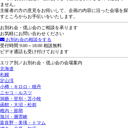
ません。
主催者の方の意見をお伺いして、企画の内容に沿った会場を探
すところからお手伝いをいたします。
お別れ会・偲ぶ会のご相談を承ります
お気軽にお問い合わせください
お別れ会の相談をする
受付時間 9:00～18:00 相談無料
ビデオ通話も受け付けております
エリア別／お別れ会・偲ぶ会の会場案内
北海道
札幌
定山渓
小樽・キロロ・積丹
ニセコ・ルスツ
洞爺・登別・苫小牧
函館・大沼・松前
稚内・留萌
旭川・層雲峡
富良野・美瑛・トマム