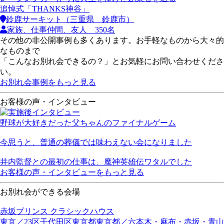
追悼式「THANKS神谷」
鈴鹿サーキット（三重県 鈴鹿市）
家族、仕事仲間、友人 350名
その他の非公開事例も多くあります。お手軽なものから大々的
なものまで
「こんなお別れ会できるの？」とお気軽にお問い合わせくださ
い。
お別れ会事例をもっと見る
お客様の声・インタビュー
野球が大好きだった父ちゃんのファイナルゲーム
今思うと、普通の葬儀では味わえない会になりました
井内監督との最初の仕事は、魔神英雄伝ワタルでした
お客様の声・インタビューをもっと見る
お別れ会ができる会場
赤坂プリンス クラシックハウス
東京／23区
千代田区
東京都
東京都／六本木・麻布・赤坂・青山