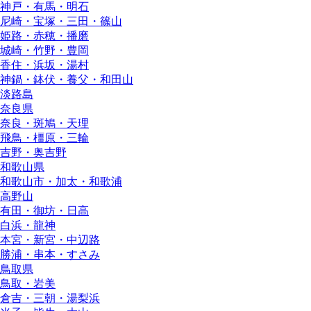
神戸・有馬・明石
尼崎・宝塚・三田・篠山
姫路・赤穂・播磨
城崎・竹野・豊岡
香住・浜坂・湯村
神鍋・鉢伏・養父・和田山
淡路島
奈良県
奈良・斑鳩・天理
飛鳥・橿原・三輪
吉野・奥吉野
和歌山県
和歌山市・加太・和歌浦
高野山
有田・御坊・日高
白浜・龍神
本宮・新宮・中辺路
勝浦・串本・すさみ
鳥取県
鳥取・岩美
倉吉・三朝・湯梨浜