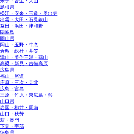
米子・皆生・大山
島根県
松江・安来・玉造・奥出雲
出雲・大田・石見銀山
益田・浜田・津和野
隠岐島
岡山県
岡山・玉野・牛窓
倉敷・総社・井笠
津山・美作三湯・蒜山
高梁・新見・吉備高原
広島県
福山・尾道
庄原・三次・芸北
広島・宮島
三原・竹原・東広島・呉
山口県
岩国・柳井・周南
山口・秋芳
萩・長門
下関・宇部
徳島県