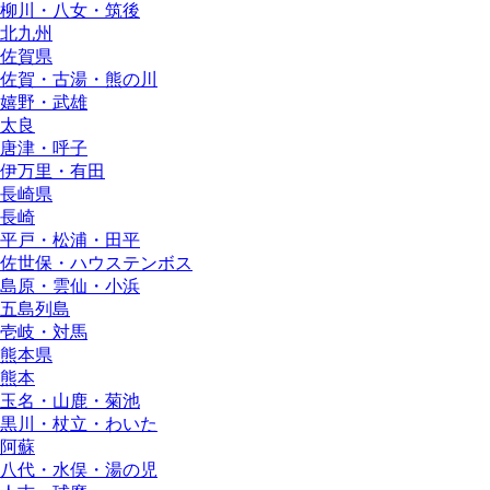
柳川・八女・筑後
北九州
佐賀県
佐賀・古湯・熊の川
嬉野・武雄
太良
唐津・呼子
伊万里・有田
長崎県
長崎
平戸・松浦・田平
佐世保・ハウステンボス
島原・雲仙・小浜
五島列島
壱岐・対馬
熊本県
熊本
玉名・山鹿・菊池
黒川・杖立・わいた
阿蘇
八代・水俣・湯の児