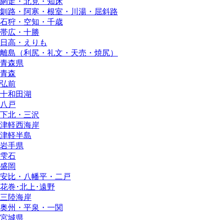
網走・北見・知床
釧路・阿寒・根室・川湯・屈斜路
石狩・空知・千歳
帯広・十勝
日高・えりも
離島（利尻・礼文・天売・焼尻）
青森県
青森
弘前
十和田湖
八戸
下北・三沢
津軽西海岸
津軽半島
岩手県
雫石
盛岡
安比・八幡平・二戸
花巻･北上･遠野
三陸海岸
奥州・平泉・一関
宮城県