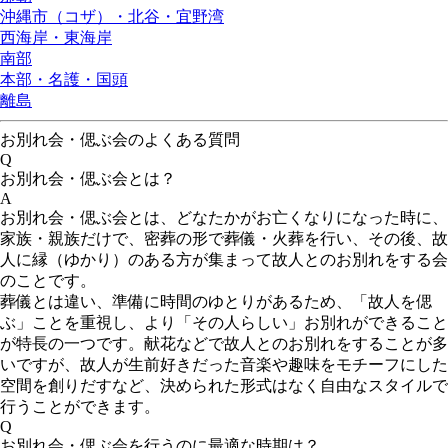
沖縄市（コザ）・北谷・宜野湾
西海岸・東海岸
南部
本部・名護・国頭
離島
お別れ会・偲ぶ会のよくある質問
Q
お別れ会・偲ぶ会とは？
A
お別れ会・偲ぶ会とは、どなたかがお亡くなりになった時に、
家族・親族だけで、密葬の形で葬儀・火葬を行い、その後、故
人に縁（ゆかり）のある方が集まって故人とのお別れをする会
のことです。
葬儀とは違い、準備に時間のゆとりがあるため、「故人を偲
ぶ」ことを重視し、より「その人らしい」お別れができること
が特長の一つです。献花などで故人とのお別れをすることが多
いですが、故人が生前好きだった音楽や趣味をモチーフにした
空間を創りだすなど、決められた形式はなく自由なスタイルで
行うことができます。
Q
お別れ会・偲ぶ会を行うのに最適な時期は？