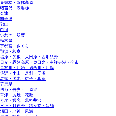
裏磐梯・磐梯高原
猪苗代・表磐梯
会津
南会津
郡山
白河
いわき・双葉
栃木県
宇都宮・さくら
那須・板室
塩原・矢板・大田原・西那須野
日光・霧降高原・奥日光・中禅寺湖・今市
鬼怒川・川治・湯西川・川俣
佐野・小山・足利・鹿沼
馬頭・茂木・益子・真岡
群馬県
四万・吾妻・川原湯
草津・尻焼・花敷
万座・嬬恋・北軽井沢
水上・月夜野・猿ヶ京・法師
沼田・老神・尾瀬