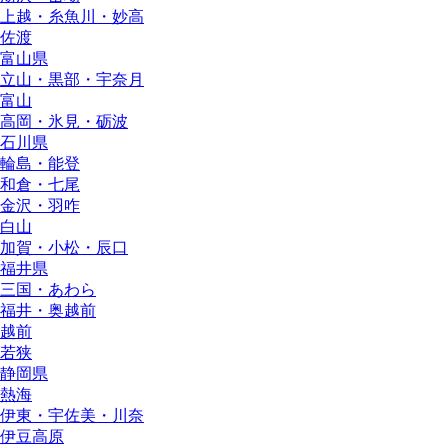
上越・糸魚川・妙高
佐渡
富山県
立山・黒部・宇奈月
富山
高岡・氷見・砺波
石川県
輪島・能登
和倉・七尾
金沢・羽咋
白山
加賀・小松・辰口
福井県
三国・あわら
福井・奥越前
越前
若狭
静岡県
熱海
伊東・宇佐美・川奈
伊豆高原