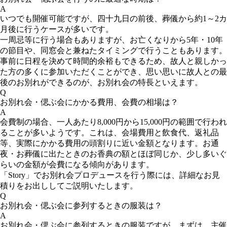
A
いつでも開催可能ですが、四十九日の前後、葬儀から約1～2カ
月後に行うケースが多いです。
一周忌等に行う場合もありますが、お亡くなりから5年・10年
の節目や、同窓会と兼ねたタイミングで行うこともあります。
事前に日程を決めて時間的余裕もできるため、故人と親しかっ
た方の多くに参加いただくことができ、思い思いに故人との最
後のお別れができるのが、お別れ会の特長といえます。
Q
お別れ会・偲ぶ会にかかる費用、会費の相場は？
A
会費制の場合、一人あたり8,000円から15,000円の範囲で行われ
ることが多いようです。これは、会場費用と飲食代、返礼品
等、実際にかかる費用の頭割りに近い金額となります。お通
夜・お葬儀に出たときのお香典の額とほぼ同じか、少し多いぐ
らいの金額が会費になる傾向があります。
「Story」でお別れ会プロデュースを行う際には、詳細なお見
積りをお出ししてご説明いたします。
Q
お別れ会・偲ぶ会に参列するときの服装は？
A
お別れ会・偲ぶ会に参列するときの服装ですが、まずは、主催