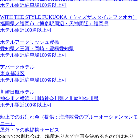
ホテル
駅近
駐車場
100名以上可
WITH THE STYLE FUKUOKA（ウィズザスタイル フクオカ）
福岡県／福岡市（博多駅周辺・天神周辺）
福岡県
ホテル
駅近
100名以上可
ホテルアークリッシュ豊橋
愛知県／三河・岡崎・豊橋
愛知県
ホテル
駅近
駐車場
100名以上可
芝パークホテル
東京都
港区
ホテル
駅近
駐車場
100名以上可
川崎日航ホテル
神奈川／横浜・川崎
神奈川県／川崎
神奈川県
ホテル
駅近
100名以上可
船上でのお別れ会（提供：海洋散骨のブルーオーシャンセレモ
ニー）
屋外・その他
提携サービス
Storyのお別れ会は、場所ありきで企画を決めるものではあり