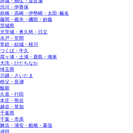
赤城・桐生・渡良瀬
渋川・伊香保
前橋・高崎・伊勢崎・太田･榛名
藤岡・碓氷・磯部・妙義
茨城県
北茨城・奥久慈・日立
水戸・笠間
常総・結城・桜川
つくば・牛久
霞ヶ浦・土浦・鹿島・潮来
大洗・ひたちなか
埼玉県
川越・さいたま
秩父・長瀞
飯能
久喜・行田
本庄・熊谷
越谷・草加
千葉県
千葉・市原
舞浜・浦安・船橋・幕張
成田