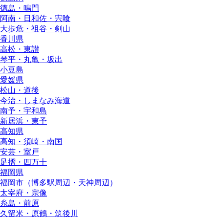
徳島・鳴門
阿南・日和佐・宍喰
大歩危・祖谷・剣山
香川県
高松・東讃
琴平・丸亀・坂出
小豆島
愛媛県
松山・道後
今治・しまなみ海道
南予・宇和島
新居浜・東予
高知県
高知・須崎・南国
安芸・室戸
足摺・四万十
福岡県
福岡市（博多駅周辺・天神周辺）
太宰府・宗像
糸島・前原
久留米・原鶴・筑後川