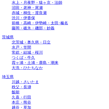
水上・月夜野・猿ヶ京・法師
沼田・老神・尾瀬
赤城・桐生・渡良瀬
渋川・伊香保
前橋・高崎・伊勢崎・太田･榛名
藤岡・碓氷・磯部・妙義
茨城県
北茨城・奥久慈・日立
水戸・笠間
常総・結城・桜川
つくば・牛久
霞ヶ浦・土浦・鹿島・潮来
大洗・ひたちなか
埼玉県
川越・さいたま
秩父・長瀞
飯能
久喜・行田
本庄・熊谷
越谷・草加