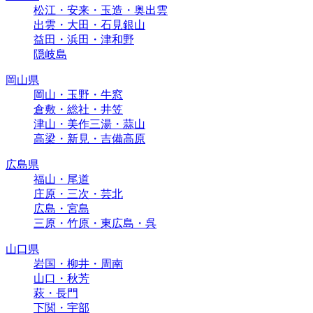
松江・安来・玉造・奥出雲
出雲・大田・石見銀山
益田・浜田・津和野
隠岐島
岡山県
岡山・玉野・牛窓
倉敷・総社・井笠
津山・美作三湯・蒜山
高梁・新見・吉備高原
広島県
福山・尾道
庄原・三次・芸北
広島・宮島
三原・竹原・東広島・呉
山口県
岩国・柳井・周南
山口・秋芳
萩・長門
下関・宇部