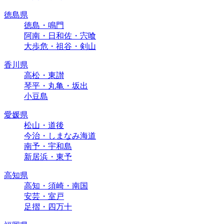
徳島県
徳島・鳴門
阿南・日和佐・宍喰
大歩危・祖谷・剣山
香川県
高松・東讃
琴平・丸亀・坂出
小豆島
愛媛県
松山・道後
今治・しまなみ海道
南予・宇和島
新居浜・東予
高知県
高知・須崎・南国
安芸・室戸
足摺・四万十