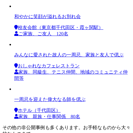
和やかに笑顔が溢れるお別れ会
校友会館（東京都千代田区・霞ヶ関駅）
ご家族、ご友人 120名
みんなに愛された故人の一周忌、家族と友人で偲ぶ
おしゃれなカフェレストラン
家族、同級生、テニス仲間、地域のコミュニティ仲
間等
一周忌を迎えた偉大なる師を偲ぶ
ホテル（千代田区）
家族、親族・仕事関係 80名
その他の非公開事例も多くあります。お手軽なものから大々