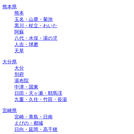
熊本県
熊本
玉名・山鹿・菊池
黒川・杖立・わいた
阿蘇
八代・水俣・湯の児
人吉・球磨
天草
大分県
大分
別府
湯布院
中津・国東
日田・天ヶ瀬・耶馬渓
九重・久住・竹田・長湯
宮崎県
宮崎・青島・日南
えびの・都城
日向・延岡・高千穂