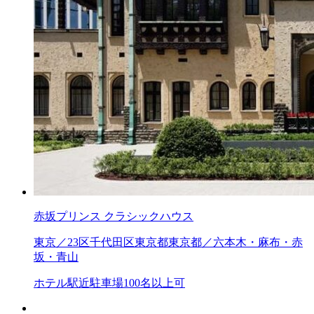
赤坂プリンス クラシックハウス
東京／23区
千代田区
東京都
東京都／六本木・麻布・赤
坂・青山
ホテル
駅近
駐車場
100名以上可