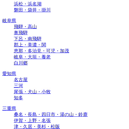
浜松・浜名湖
磐田・袋井・掛川
岐阜県
飛騨・高山
奥飛騨
下呂・南飛騨
郡上・美濃・関
恵那・多治見・可児・加茂
岐阜・大垣・養老
白川郷
愛知県
名古屋
三河
尾張・犬山・小牧
知多
三重県
桑名・長島・四日市・湯の山・鈴鹿
伊賀・上野・名張
津・久居・美杉・松阪