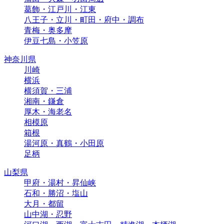
葛飾・江戸川・江東
八王子・立川・町田・府中・調布
青梅・奥多摩
伊豆七島・小笠原
神奈川県
川崎
横浜
横須賀・三浦
湘南・鎌倉
厚木・海老名
相模原
箱根
湯河原・真鶴・小田原
足柄
山梨県
甲府・湯村・昇仙峡
石和・勝沼・塩山
大月・都留
山中湖・忍野