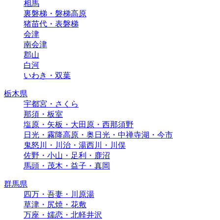
相馬
裏磐梯・磐梯高原
猪苗代・表磐梯
会津
南会津
郡山
白河
いわき・双葉
栃木県
宇都宮・さくら
那須・板室
塩原・矢板・大田原・西那須野
日光・霧降高原・奥日光・中禅寺湖・今市
鬼怒川・川治・湯西川・川俣
佐野・小山・足利・鹿沼
馬頭・茂木・益子・真岡
群馬県
四万・吾妻・川原湯
草津・尻焼・花敷
万座・嬬恋・北軽井沢