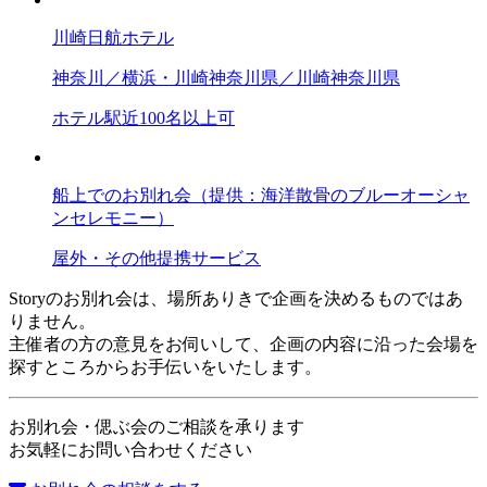
川崎日航ホテル
神奈川／横浜・川崎
神奈川県／川崎
神奈川県
ホテル
駅近
100名以上可
船上でのお別れ会（提供：海洋散骨のブルーオーシャ
ンセレモニー）
屋外・その他
提携サービス
Storyのお別れ会は、場所ありきで企画を決めるものではあ
りません。
主催者の方の意見をお伺いして、企画の内容に沿った会場を
探すところからお手伝いをいたします。
お別れ会・偲ぶ会のご相談を承ります
お気軽にお問い合わせください