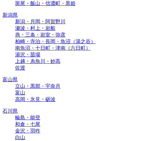
斑尾・飯山・信濃町・黒姫
新潟県
新潟・月岡・阿賀野川
瀬波・村上・岩船
燕・三条・岩室・弥彦
柏崎・寺泊・長岡・魚沼（湯之谷）
南魚沼・十日町・津南（六日町）
湯沢・苗場
上越・糸魚川・妙高
佐渡
富山県
立山・黒部・宇奈月
富山
高岡・氷見・砺波
石川県
輪島・能登
和倉・七尾
金沢・羽咋
白山