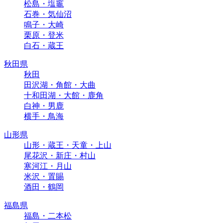
松島・塩竈
石巻・気仙沼
鳴子・大崎
栗原・登米
白石・蔵王
秋田県
秋田
田沢湖・角館・大曲
十和田湖・大館・鹿角
白神・男鹿
横手・鳥海
山形県
山形・蔵王・天童・上山
尾花沢・新庄・村山
寒河江・月山
米沢・置賜
酒田・鶴岡
福島県
福島・二本松