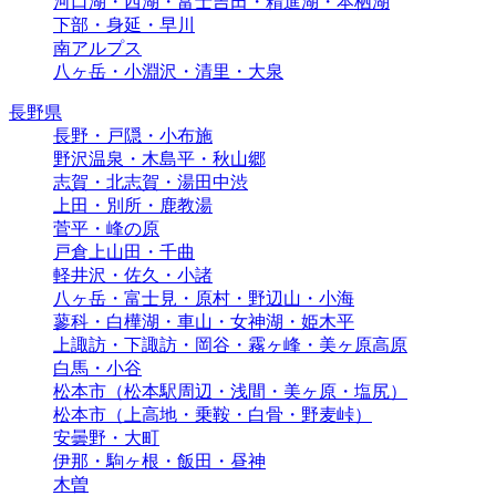
河口湖・西湖・富士吉田・精進湖・本栖湖
下部・身延・早川
南アルプス
八ヶ岳・小淵沢・清里・大泉
長野県
長野・戸隠・小布施
野沢温泉・木島平・秋山郷
志賀・北志賀・湯田中渋
上田・別所・鹿教湯
菅平・峰の原
戸倉上山田・千曲
軽井沢・佐久・小諸
八ヶ岳・富士見・原村・野辺山・小海
蓼科・白樺湖・車山・女神湖・姫木平
上諏訪・下諏訪・岡谷・霧ヶ峰・美ヶ原高原
白馬・小谷
松本市（松本駅周辺・浅間・美ヶ原・塩尻）
松本市（上高地・乗鞍・白骨・野麦峠）
安曇野・大町
伊那・駒ヶ根・飯田・昼神
木曽