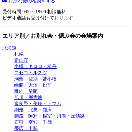
お別れ会の相談をする
受付時間 9:00～18:00 相談無料
ビデオ通話も受け付けております
エリア別／お別れ会・偲ぶ会の会場案内
北海道
札幌
定山渓
小樽・キロロ・積丹
ニセコ・ルスツ
洞爺・登別・苫小牧
函館・大沼・松前
稚内・留萌
旭川・層雲峡
富良野・美瑛・トマム
網走・北見・知床
釧路・阿寒・根室・川湯・屈斜路
石狩・空知・千歳
帯広・十勝