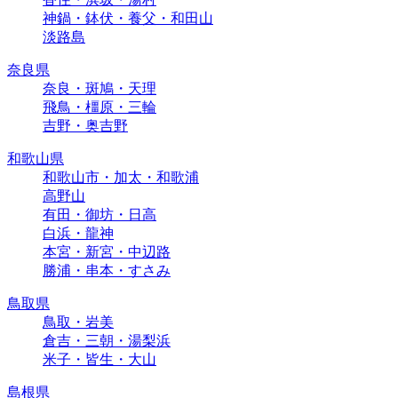
神鍋・鉢伏・養父・和田山
淡路島
奈良県
奈良・斑鳩・天理
飛鳥・橿原・三輪
吉野・奥吉野
和歌山県
和歌山市・加太・和歌浦
高野山
有田・御坊・日高
白浜・龍神
本宮・新宮・中辺路
勝浦・串本・すさみ
鳥取県
鳥取・岩美
倉吉・三朝・湯梨浜
米子・皆生・大山
島根県