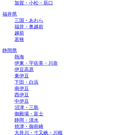
加賀・小松・辰口
福井県
三国・あわら
福井・奥越前
越前
若狭
静岡県
熱海
伊東・宇佐美・川奈
伊豆高原
東伊豆
下田・白浜
南伊豆
西伊豆
中伊豆
沼津・三島
御殿場・富士
静岡・清水
焼津・御前崎
大井川・寸又峡・川根