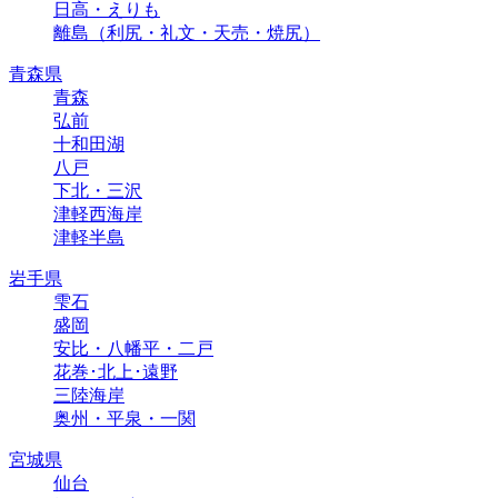
日高・えりも
離島（利尻・礼文・天売・焼尻）
青森県
青森
弘前
十和田湖
八戸
下北・三沢
津軽西海岸
津軽半島
岩手県
雫石
盛岡
安比・八幡平・二戸
花巻･北上･遠野
三陸海岸
奥州・平泉・一関
宮城県
仙台