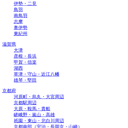
伊勢・二見
鳥羽
南鳥羽
志摩
奥伊勢
東紀州
滋賀県
大津
彦根・長浜
甲賀・信楽
湖西
草津・守山・近江八幡
雄琴・堅田
京都府
河原町・烏丸・大宮周辺
京都駅周辺
大原・鞍馬・貴船
嵯峨野・嵐山・高雄
祇園・東山・北白川周辺
京都南部（宇治・長岡京・山崎）