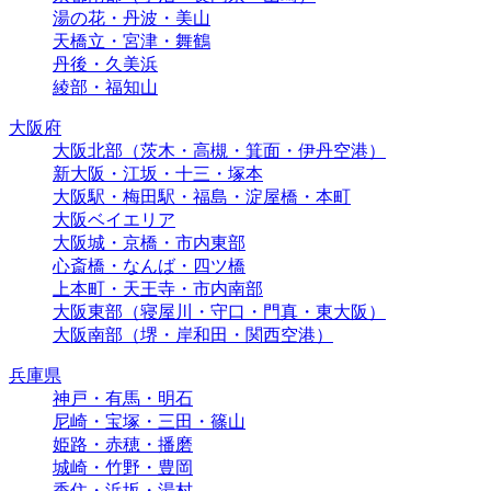
湯の花・丹波・美山
天橋立・宮津・舞鶴
丹後・久美浜
綾部・福知山
大阪府
大阪北部（茨木・高槻・箕面・伊丹空港）
新大阪・江坂・十三・塚本
大阪駅・梅田駅・福島・淀屋橋・本町
大阪ベイエリア
大阪城・京橋・市内東部
心斎橋・なんば・四ツ橋
上本町・天王寺・市内南部
大阪東部（寝屋川・守口・門真・東大阪）
大阪南部（堺・岸和田・関西空港）
兵庫県
神戸・有馬・明石
尼崎・宝塚・三田・篠山
姫路・赤穂・播磨
城崎・竹野・豊岡
香住・浜坂・湯村