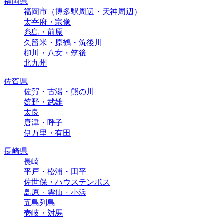
福岡県
福岡市（博多駅周辺・天神周辺）
太宰府・宗像
糸島・前原
久留米・原鶴・筑後川
柳川・八女・筑後
北九州
佐賀県
佐賀・古湯・熊の川
嬉野・武雄
太良
唐津・呼子
伊万里・有田
長崎県
長崎
平戸・松浦・田平
佐世保・ハウステンボス
島原・雲仙・小浜
五島列島
壱岐・対馬