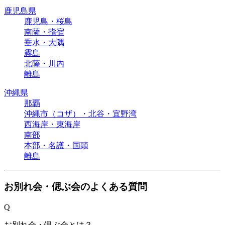
鹿児島県
鹿児島・桜島
南薩・指宿
垂水・大隅
霧島
北薩・川内
離島
沖縄県
那覇
沖縄市（コザ）・北谷・宜野湾
西海岸・東海岸
南部
本部・名護・国頭
離島
お別れ会・偲ぶ会のよくある質問
Q
お別れ会・偲ぶ会とは？