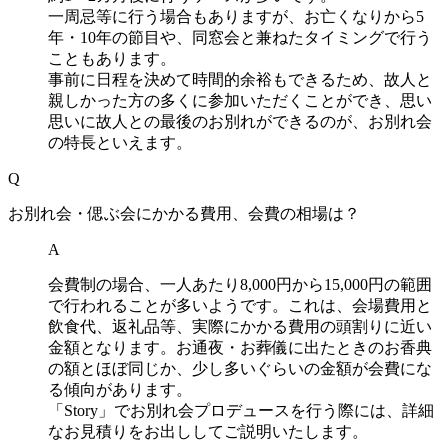
一周忌等に行う場合もありますが、お亡くなりから5
年・10年の節目や、同窓会と兼ねたタイミングで行う
こともあります。
事前に日程を決めて時間的余裕もできるため、故人と
親しかった方の多くに参加いただくことができ、思い
思いに故人との最後のお別れができるのが、お別れ会
の特長といえます。
Q
お別れ会・偲ぶ会にかかる費用、会費の相場は？
A
会費制の場合、一人あたり8,000円から15,000円の範囲
で行われることが多いようです。これは、会場費用と
飲食代、返礼品等、実際にかかる費用の頭割りに近い
金額となります。お通夜・お葬儀に出たときのお香典
の額とほぼ同じか、少し多いぐらいの金額が会費にな
る傾向があります。
「Story」でお別れ会プロデュースを行う際には、詳細
なお見積りをお出ししてご説明いたします。