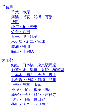
千葉県
千葉・市原
舞浜・浦安・船橋・幕張
成田
松戸・柏・野田
佐倉・八街
九十九里・銚子
木更津・君津・富津
勝浦・鴨川
館山・南房総
東京都
銀座・日本橋・東京駅周辺
お茶の水・湯島・九段・後楽園
六本木・麻布・赤坂・青山
お台場・汐留・新橋・品川
上野・浅草・両国
池袋・目白・板橋・赤羽
新宿・中野・杉並・吉祥寺
渋谷・目黒・世田谷
蒲田・大森・羽田周辺