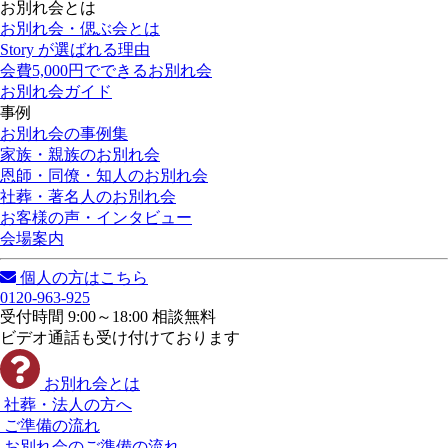
お別れ会とは
お別れ会・偲ぶ会とは
Story が選ばれる理由
会費5,000円でできるお別れ会
お別れ会ガイド
事例
お別れ会の事例集
家族・親族のお別れ会
恩師・同僚・知人のお別れ会
社葬・著名人のお別れ会
お客様の声・インタビュー
会場案内
個人の方はこちら
0120-963-925
受付時間 9:00～18:00 相談無料
ビデオ通話も受け付けております
お別れ会とは
社葬・法人の方へ
ご準備の流れ
お別れ会のご準備の流れ