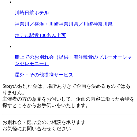
川崎日航ホテル
神奈川／横浜・川崎
神奈川県／川崎
神奈川県
ホテル
駅近
100名以上可
船上でのお別れ会（提供：海洋散骨のブルーオーシャ
ンセレモニー）
屋外・その他
提携サービス
Storyのお別れ会は、場所ありきで企画を決めるものではあ
りません。
主催者の方の意見をお伺いして、企画の内容に沿った会場を
探すところからお手伝いをいたします。
お別れ会・偲ぶ会のご相談を承ります
お気軽にお問い合わせください