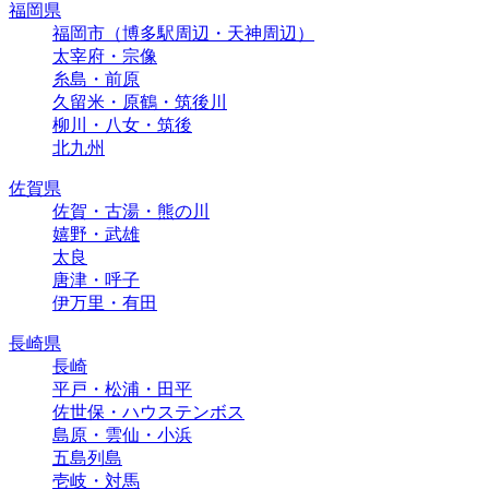
福岡県
福岡市（博多駅周辺・天神周辺）
太宰府・宗像
糸島・前原
久留米・原鶴・筑後川
柳川・八女・筑後
北九州
佐賀県
佐賀・古湯・熊の川
嬉野・武雄
太良
唐津・呼子
伊万里・有田
長崎県
長崎
平戸・松浦・田平
佐世保・ハウステンボス
島原・雲仙・小浜
五島列島
壱岐・対馬