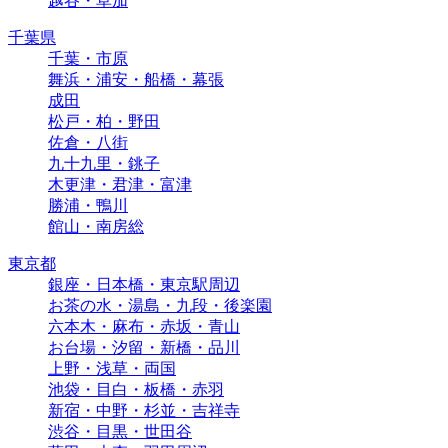
越谷・草加
千葉県
千葉・市原
舞浜・浦安・船橋・幕張
成田
松戸・柏・野田
佐倉・八街
九十九里・銚子
木更津・君津・富津
勝浦・鴨川
館山・南房総
東京都
銀座・日本橋・東京駅周辺
お茶の水・湯島・九段・後楽園
六本木・麻布・赤坂・青山
お台場・汐留・新橋・品川
上野・浅草・両国
池袋・目白・板橋・赤羽
新宿・中野・杉並・吉祥寺
渋谷・目黒・世田谷