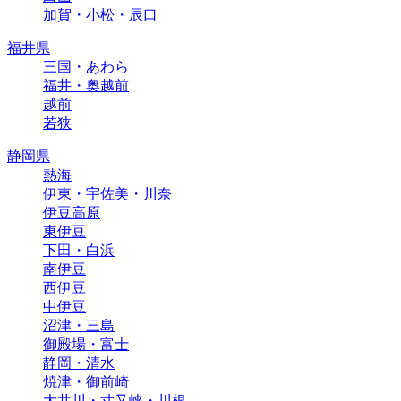
加賀・小松・辰口
福井県
三国・あわら
福井・奥越前
越前
若狭
静岡県
熱海
伊東・宇佐美・川奈
伊豆高原
東伊豆
下田・白浜
南伊豆
西伊豆
中伊豆
沼津・三島
御殿場・富士
静岡・清水
焼津・御前崎
大井川・寸又峡・川根