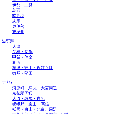
伊勢・二見
鳥羽
南鳥羽
志摩
奥伊勢
東紀州
滋賀県
大津
彦根・長浜
甲賀・信楽
湖西
草津・守山・近江八幡
雄琴・堅田
京都府
河原町・烏丸・大宮周辺
京都駅周辺
大原・鞍馬・貴船
嵯峨野・嵐山・高雄
祇園・東山・北白川周辺