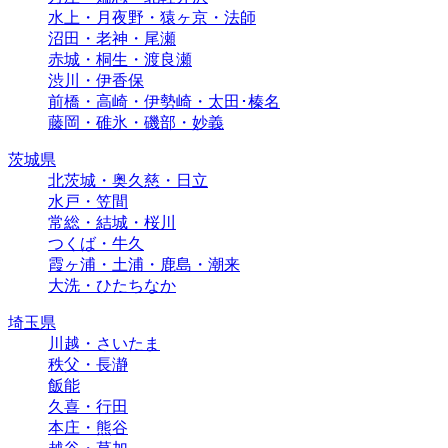
水上・月夜野・猿ヶ京・法師
沼田・老神・尾瀬
赤城・桐生・渡良瀬
渋川・伊香保
前橋・高崎・伊勢崎・太田･榛名
藤岡・碓氷・磯部・妙義
茨城県
北茨城・奥久慈・日立
水戸・笠間
常総・結城・桜川
つくば・牛久
霞ヶ浦・土浦・鹿島・潮来
大洗・ひたちなか
埼玉県
川越・さいたま
秩父・長瀞
飯能
久喜・行田
本庄・熊谷