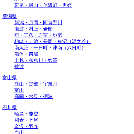
斑尾・飯山・信濃町・黒姫
新潟県
新潟・月岡・阿賀野川
瀬波・村上・岩船
燕・三条・岩室・弥彦
柏崎・寺泊・長岡・魚沼（湯之谷）
南魚沼・十日町・津南（六日町）
湯沢・苗場
上越・糸魚川・妙高
佐渡
富山県
立山・黒部・宇奈月
富山
高岡・氷見・砺波
石川県
輪島・能登
和倉・七尾
金沢・羽咋
白山