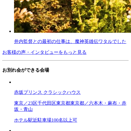
井内監督との最初の仕事は、魔神英雄伝ワタルでした
お客様の声・インタビューをもっと見る
お別れ会ができる会場
赤坂プリンス クラシックハウス
東京／23区
千代田区
東京都
東京都／六本木・麻布・赤
坂・青山
ホテル
駅近
駐車場
100名以上可