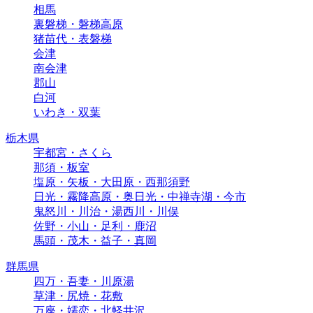
相馬
裏磐梯・磐梯高原
猪苗代・表磐梯
会津
南会津
郡山
白河
いわき・双葉
栃木県
宇都宮・さくら
那須・板室
塩原・矢板・大田原・西那須野
日光・霧降高原・奥日光・中禅寺湖・今市
鬼怒川・川治・湯西川・川俣
佐野・小山・足利・鹿沼
馬頭・茂木・益子・真岡
群馬県
四万・吾妻・川原湯
草津・尻焼・花敷
万座・嬬恋・北軽井沢