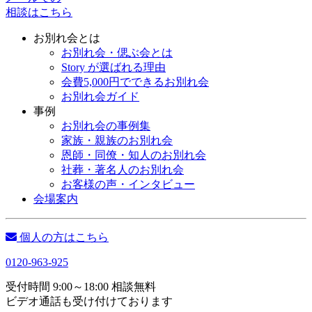
相談はこちら
お別れ会とは
お別れ会・偲ぶ会とは
Story が選ばれる理由
会費5,000円でできるお別れ会
お別れ会ガイド
事例
お別れ会の事例集
家族・親族のお別れ会
恩師・同僚・知人のお別れ会
社葬・著名人のお別れ会
お客様の声・インタビュー
会場案内
個人の方はこちら
0120-963-925
受付時間 9:00～18:00 相談無料
ビデオ通話も受け付けております