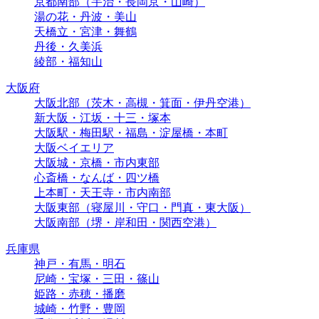
京都南部（宇治・長岡京・山崎）
湯の花・丹波・美山
天橋立・宮津・舞鶴
丹後・久美浜
綾部・福知山
大阪府
大阪北部（茨木・高槻・箕面・伊丹空港）
新大阪・江坂・十三・塚本
大阪駅・梅田駅・福島・淀屋橋・本町
大阪ベイエリア
大阪城・京橋・市内東部
心斎橋・なんば・四ツ橋
上本町・天王寺・市内南部
大阪東部（寝屋川・守口・門真・東大阪）
大阪南部（堺・岸和田・関西空港）
兵庫県
神戸・有馬・明石
尼崎・宝塚・三田・篠山
姫路・赤穂・播磨
城崎・竹野・豊岡