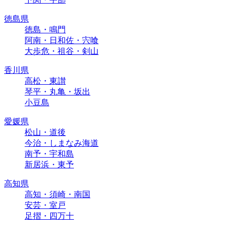
徳島県
徳島・鳴門
阿南・日和佐・宍喰
大歩危・祖谷・剣山
香川県
高松・東讃
琴平・丸亀・坂出
小豆島
愛媛県
松山・道後
今治・しまなみ海道
南予・宇和島
新居浜・東予
高知県
高知・須崎・南国
安芸・室戸
足摺・四万十