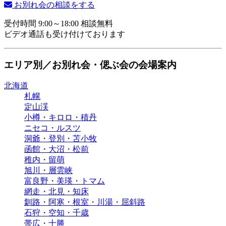
お別れ会の相談をする
受付時間 9:00～18:00 相談無料
ビデオ通話も受け付けております
エリア別／お別れ会・偲ぶ会の会場案内
北海道
札幌
定山渓
小樽・キロロ・積丹
ニセコ・ルスツ
洞爺・登別・苫小牧
函館・大沼・松前
稚内・留萌
旭川・層雲峡
富良野・美瑛・トマム
網走・北見・知床
釧路・阿寒・根室・川湯・屈斜路
石狩・空知・千歳
帯広・十勝