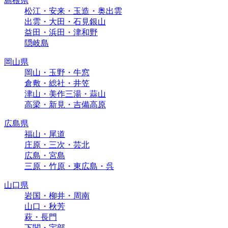
島根県
松江・安来・玉造・奥出雲
出雲・大田・石見銀山
益田・浜田・津和野
隠岐島
岡山県
岡山・玉野・牛窓
倉敷・総社・井笠
津山・美作三湯・蒜山
高梁・新見・吉備高原
広島県
福山・尾道
庄原・三次・芸北
広島・宮島
三原・竹原・東広島・呉
山口県
岩国・柳井・周南
山口・秋芳
萩・長門
下関・宇部