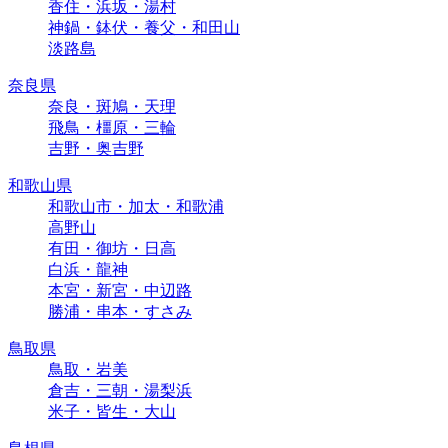
香住・浜坂・湯村
神鍋・鉢伏・養父・和田山
淡路島
奈良県
奈良・斑鳩・天理
飛鳥・橿原・三輪
吉野・奥吉野
和歌山県
和歌山市・加太・和歌浦
高野山
有田・御坊・日高
白浜・龍神
本宮・新宮・中辺路
勝浦・串本・すさみ
鳥取県
鳥取・岩美
倉吉・三朝・湯梨浜
米子・皆生・大山