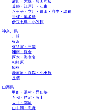
蒲田・大森・羽田周辺
葛飾・江戸川・江東
八王子・立川・町田・府中・調布
青梅・奥多摩
伊豆七島・小笠原
神奈川県
川崎
横浜
横須賀・三浦
湘南・鎌倉
厚木・海老名
相模原
箱根
湯河原・真鶴・小田原
足柄
山梨県
甲府・湯村・昇仙峡
石和・勝沼・塩山
大月・都留
山中湖・忍野