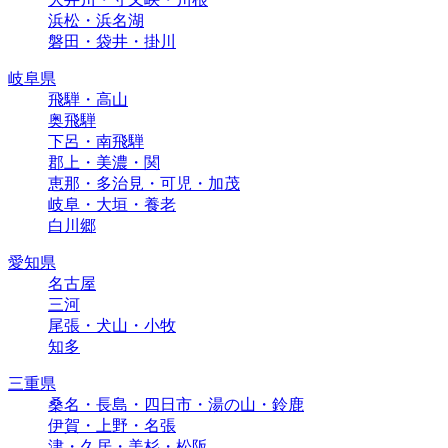
浜松・浜名湖
磐田・袋井・掛川
岐阜県
飛騨・高山
奥飛騨
下呂・南飛騨
郡上・美濃・関
恵那・多治見・可児・加茂
岐阜・大垣・養老
白川郷
愛知県
名古屋
三河
尾張・犬山・小牧
知多
三重県
桑名・長島・四日市・湯の山・鈴鹿
伊賀・上野・名張
津・久居・美杉・松阪