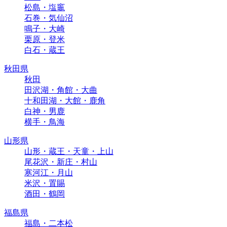
松島・塩竈
石巻・気仙沼
鳴子・大崎
栗原・登米
白石・蔵王
秋田県
秋田
田沢湖・角館・大曲
十和田湖・大館・鹿角
白神・男鹿
横手・鳥海
山形県
山形・蔵王・天童・上山
尾花沢・新庄・村山
寒河江・月山
米沢・置賜
酒田・鶴岡
福島県
福島・二本松