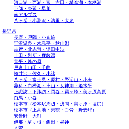
河口湖・西湖・富士吉田・精進湖・本栖湖
下部・身延・早川
南アルプス
八ヶ岳・小淵沢・清里・大泉
長野県
長野・戸隠・小布施
野沢温泉・木島平・秋山郷
志賀・北志賀・湯田中渋
上田・別所・鹿教湯
菅平・峰の原
戸倉上山田・千曲
軽井沢・佐久・小諸
八ヶ岳・富士見・原村・野辺山・小海
蓼科・白樺湖・車山・女神湖・姫木平
上諏訪・下諏訪・岡谷・霧ヶ峰・美ヶ原高原
白馬・小谷
松本市（松本駅周辺・浅間・美ヶ原・塩尻）
松本市（上高地・乗鞍・白骨・野麦峠）
安曇野・大町
伊那・駒ヶ根・飯田・昼神
木曽