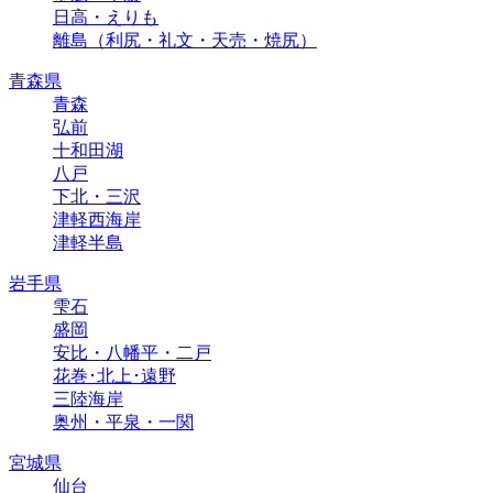
日高・えりも
離島（利尻・礼文・天売・焼尻）
青森県
青森
弘前
十和田湖
八戸
下北・三沢
津軽西海岸
津軽半島
岩手県
雫石
盛岡
安比・八幡平・二戸
花巻･北上･遠野
三陸海岸
奥州・平泉・一関
宮城県
仙台