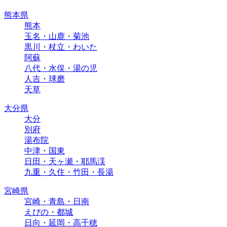
熊本県
熊本
玉名・山鹿・菊池
黒川・杖立・わいた
阿蘇
八代・水俣・湯の児
人吉・球磨
天草
大分県
大分
別府
湯布院
中津・国東
日田・天ヶ瀬・耶馬渓
九重・久住・竹田・長湯
宮崎県
宮崎・青島・日南
えびの・都城
日向・延岡・高千穂