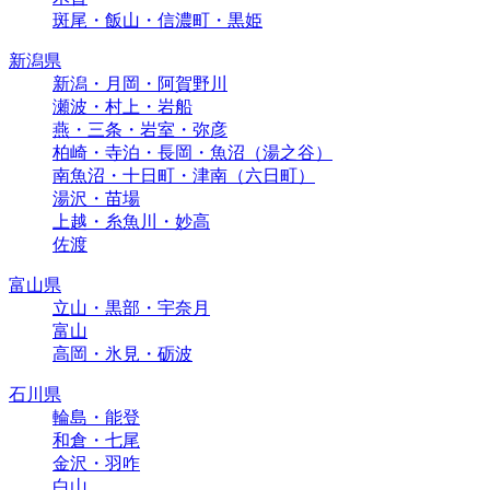
斑尾・飯山・信濃町・黒姫
新潟県
新潟・月岡・阿賀野川
瀬波・村上・岩船
燕・三条・岩室・弥彦
柏崎・寺泊・長岡・魚沼（湯之谷）
南魚沼・十日町・津南（六日町）
湯沢・苗場
上越・糸魚川・妙高
佐渡
富山県
立山・黒部・宇奈月
富山
高岡・氷見・砺波
石川県
輪島・能登
和倉・七尾
金沢・羽咋
白山