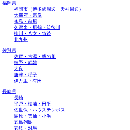
福岡県
福岡市（博多駅周辺・天神周辺）
太宰府・宗像
糸島・前原
久留米・原鶴・筑後川
柳川・八女・筑後
北九州
佐賀県
佐賀・古湯・熊の川
嬉野・武雄
太良
唐津・呼子
伊万里・有田
長崎県
長崎
平戸・松浦・田平
佐世保・ハウステンボス
島原・雲仙・小浜
五島列島
壱岐・対馬