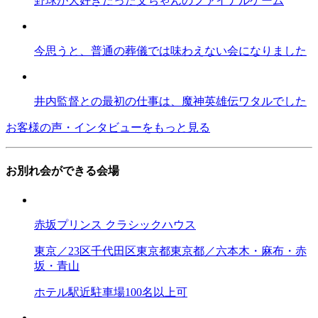
野球が大好きだった父ちゃんのファイナルゲーム
今思うと、普通の葬儀では味わえない会になりました
井内監督との最初の仕事は、魔神英雄伝ワタルでした
お客様の声・インタビューをもっと見る
お別れ会ができる会場
赤坂プリンス クラシックハウス
東京／23区
千代田区
東京都
東京都／六本木・麻布・赤
坂・青山
ホテル
駅近
駐車場
100名以上可