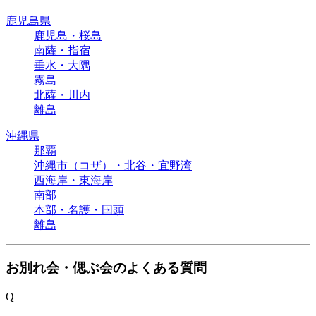
鹿児島県
鹿児島・桜島
南薩・指宿
垂水・大隅
霧島
北薩・川内
離島
沖縄県
那覇
沖縄市（コザ）・北谷・宜野湾
西海岸・東海岸
南部
本部・名護・国頭
離島
お別れ会・偲ぶ会のよくある質問
Q