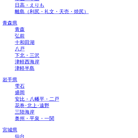
日高・えりも
離島（利尻・礼文・天売・焼尻）
青森県
青森
弘前
十和田湖
八戸
下北・三沢
津軽西海岸
津軽半島
岩手県
雫石
盛岡
安比・八幡平・二戸
花巻･北上･遠野
三陸海岸
奥州・平泉・一関
宮城県
仙台