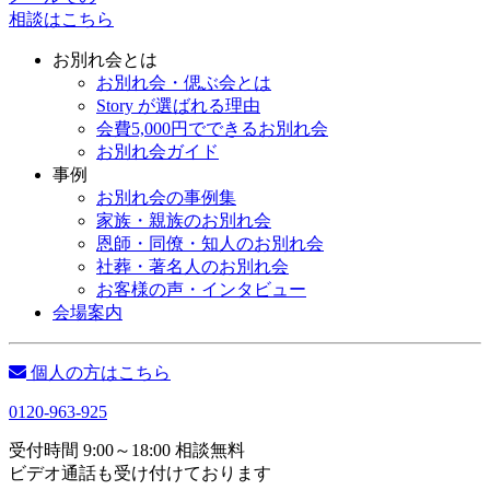
相談はこちら
お別れ会とは
お別れ会・偲ぶ会とは
Story が選ばれる理由
会費5,000円でできるお別れ会
お別れ会ガイド
事例
お別れ会の事例集
家族・親族のお別れ会
恩師・同僚・知人のお別れ会
社葬・著名人のお別れ会
お客様の声・インタビュー
会場案内
個人の方はこちら
0120-963-925
受付時間 9:00～18:00 相談無料
ビデオ通話も受け付けております