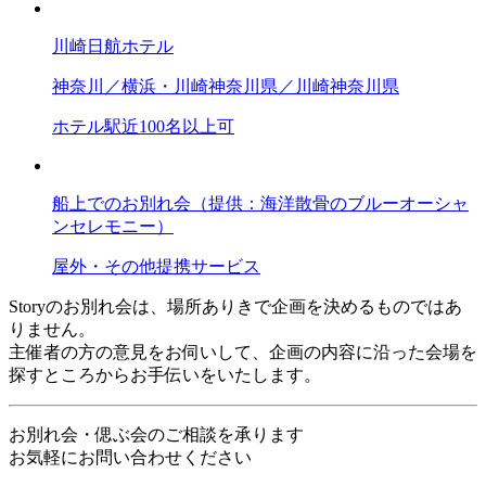
川崎日航ホテル
神奈川／横浜・川崎
神奈川県／川崎
神奈川県
ホテル
駅近
100名以上可
船上でのお別れ会（提供：海洋散骨のブルーオーシャ
ンセレモニー）
屋外・その他
提携サービス
Storyのお別れ会は、場所ありきで企画を決めるものではあ
りません。
主催者の方の意見をお伺いして、企画の内容に沿った会場を
探すところからお手伝いをいたします。
お別れ会・偲ぶ会のご相談を承ります
お気軽にお問い合わせください