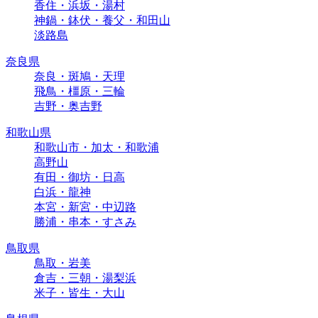
香住・浜坂・湯村
神鍋・鉢伏・養父・和田山
淡路島
奈良県
奈良・斑鳩・天理
飛鳥・橿原・三輪
吉野・奥吉野
和歌山県
和歌山市・加太・和歌浦
高野山
有田・御坊・日高
白浜・龍神
本宮・新宮・中辺路
勝浦・串本・すさみ
鳥取県
鳥取・岩美
倉吉・三朝・湯梨浜
米子・皆生・大山