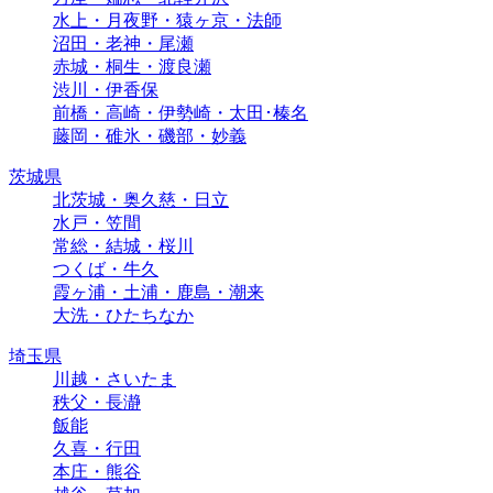
水上・月夜野・猿ヶ京・法師
沼田・老神・尾瀬
赤城・桐生・渡良瀬
渋川・伊香保
前橋・高崎・伊勢崎・太田･榛名
藤岡・碓氷・磯部・妙義
茨城県
北茨城・奥久慈・日立
水戸・笠間
常総・結城・桜川
つくば・牛久
霞ヶ浦・土浦・鹿島・潮来
大洗・ひたちなか
埼玉県
川越・さいたま
秩父・長瀞
飯能
久喜・行田
本庄・熊谷