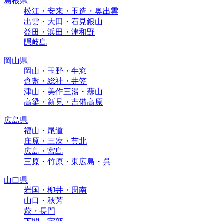
島根県
松江・安来・玉造・奥出雲
出雲・大田・石見銀山
益田・浜田・津和野
隠岐島
岡山県
岡山・玉野・牛窓
倉敷・総社・井笠
津山・美作三湯・蒜山
高梁・新見・吉備高原
広島県
福山・尾道
庄原・三次・芸北
広島・宮島
三原・竹原・東広島・呉
山口県
岩国・柳井・周南
山口・秋芳
萩・長門