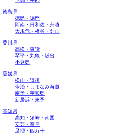
下関・宇部
徳島県
徳島・鳴門
阿南・日和佐・宍喰
大歩危・祖谷・剣山
香川県
高松・東讃
琴平・丸亀・坂出
小豆島
愛媛県
松山・道後
今治・しまなみ海道
南予・宇和島
新居浜・東予
高知県
高知・須崎・南国
安芸・室戸
足摺・四万十