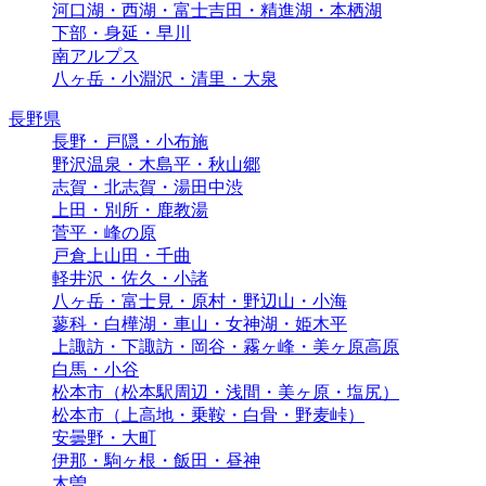
河口湖・西湖・富士吉田・精進湖・本栖湖
下部・身延・早川
南アルプス
八ヶ岳・小淵沢・清里・大泉
長野県
長野・戸隠・小布施
野沢温泉・木島平・秋山郷
志賀・北志賀・湯田中渋
上田・別所・鹿教湯
菅平・峰の原
戸倉上山田・千曲
軽井沢・佐久・小諸
八ヶ岳・富士見・原村・野辺山・小海
蓼科・白樺湖・車山・女神湖・姫木平
上諏訪・下諏訪・岡谷・霧ヶ峰・美ヶ原高原
白馬・小谷
松本市（松本駅周辺・浅間・美ヶ原・塩尻）
松本市（上高地・乗鞍・白骨・野麦峠）
安曇野・大町
伊那・駒ヶ根・飯田・昼神
木曽