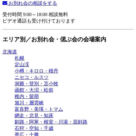
お別れ会の相談をする
受付時間 9:00～18:00 相談無料
ビデオ通話も受け付けております
エリア別／お別れ会・偲ぶ会の会場案内
北海道
札幌
定山渓
小樽・キロロ・積丹
ニセコ・ルスツ
洞爺・登別・苫小牧
函館・大沼・松前
稚内・留萌
旭川・層雲峡
富良野・美瑛・トマム
網走・北見・知床
釧路・阿寒・根室・川湯・屈斜路
石狩・空知・千歳
帯広・十勝