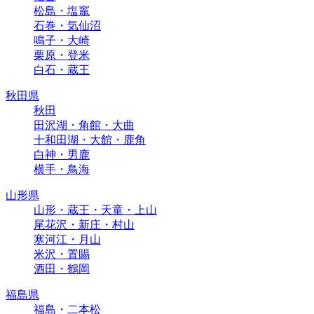
松島・塩竈
石巻・気仙沼
鳴子・大崎
栗原・登米
白石・蔵王
秋田県
秋田
田沢湖・角館・大曲
十和田湖・大館・鹿角
白神・男鹿
横手・鳥海
山形県
山形・蔵王・天童・上山
尾花沢・新庄・村山
寒河江・月山
米沢・置賜
酒田・鶴岡
福島県
福島・二本松