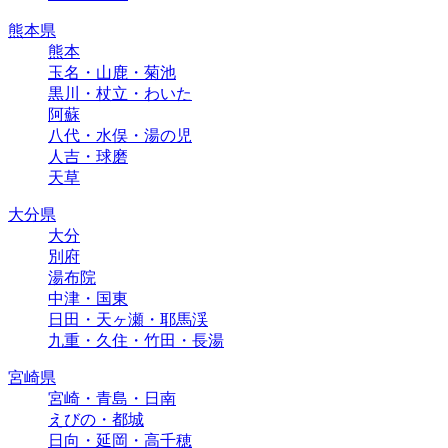
熊本県
熊本
玉名・山鹿・菊池
黒川・杖立・わいた
阿蘇
八代・水俣・湯の児
人吉・球磨
天草
大分県
大分
別府
湯布院
中津・国東
日田・天ヶ瀬・耶馬渓
九重・久住・竹田・長湯
宮崎県
宮崎・青島・日南
えびの・都城
日向・延岡・高千穂