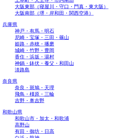
上本町・天王寺・市内南部
大阪東部（寝屋川・守口・門真・東大阪）
大阪南部（堺・岸和田・関西空港）
兵庫県
神戸・有馬・明石
尼崎・宝塚・三田・篠山
姫路・赤穂・播磨
城崎・竹野・豊岡
香住・浜坂・湯村
神鍋・鉢伏・養父・和田山
淡路島
奈良県
奈良・斑鳩・天理
飛鳥・橿原・三輪
吉野・奥吉野
和歌山県
和歌山市・加太・和歌浦
高野山
有田・御坊・日高
白浜・龍神