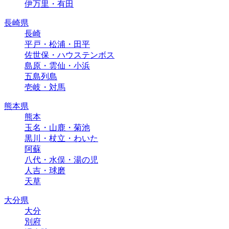
伊万里・有田
長崎県
長崎
平戸・松浦・田平
佐世保・ハウステンボス
島原・雲仙・小浜
五島列島
壱岐・対馬
熊本県
熊本
玉名・山鹿・菊池
黒川・杖立・わいた
阿蘇
八代・水俣・湯の児
人吉・球磨
天草
大分県
大分
別府