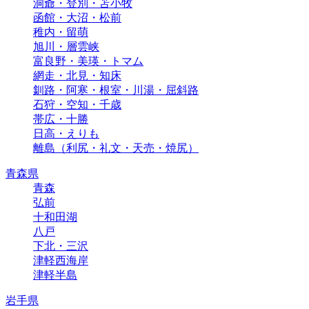
洞爺・登別・苫小牧
函館・大沼・松前
稚内・留萌
旭川・層雲峡
富良野・美瑛・トマム
網走・北見・知床
釧路・阿寒・根室・川湯・屈斜路
石狩・空知・千歳
帯広・十勝
日高・えりも
離島（利尻・礼文・天売・焼尻）
青森県
青森
弘前
十和田湖
八戸
下北・三沢
津軽西海岸
津軽半島
岩手県