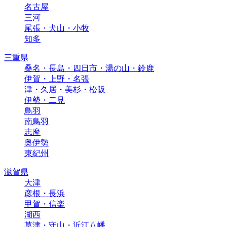
名古屋
三河
尾張・犬山・小牧
知多
三重県
桑名・長島・四日市・湯の山・鈴鹿
伊賀・上野・名張
津・久居・美杉・松阪
伊勢・二見
鳥羽
南鳥羽
志摩
奥伊勢
東紀州
滋賀県
大津
彦根・長浜
甲賀・信楽
湖西
草津・守山・近江八幡