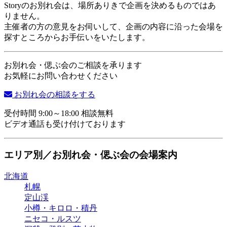
Storyのお別れ会は、場所ありきで企画を決めるものではあ
りません。
主催者の方の意見をお伺いして、企画の内容に沿った会場を
探すところからお手伝いをいたします。
お別れ会・偲ぶ会のご相談を承ります
お気軽にお問い合わせください
お別れ会の相談をする
受付時間 9:00～18:00 相談無料
ビデオ通話も受け付けております
エリア別／お別れ会・偲ぶ会の会場案内
北海道
札幌
定山渓
小樽・キロロ・積丹
ニセコ・ルスツ