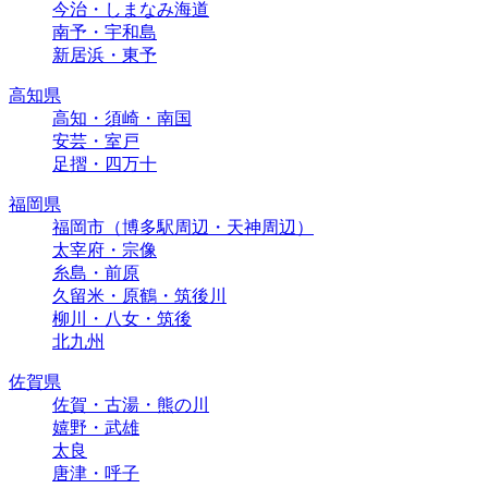
今治・しまなみ海道
南予・宇和島
新居浜・東予
高知県
高知・須崎・南国
安芸・室戸
足摺・四万十
福岡県
福岡市（博多駅周辺・天神周辺）
太宰府・宗像
糸島・前原
久留米・原鶴・筑後川
柳川・八女・筑後
北九州
佐賀県
佐賀・古湯・熊の川
嬉野・武雄
太良
唐津・呼子