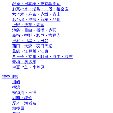
銀座・日本橋・東京駅周辺
お茶の水・湯島・九段・後楽園
六本木・麻布・赤坂・青山
お台場・汐留・新橋・品川
上野・浅草・両国
池袋・目白・板橋・赤羽
新宿・中野・杉並・吉祥寺
渋谷・目黒・世田谷
蒲田・大森・羽田周辺
葛飾・江戸川・江東
八王子・立川・町田・府中・調布
青梅・奥多摩
伊豆七島・小笠原
神奈川県
川崎
横浜
横須賀・三浦
湘南・鎌倉
厚木・海老名
相模原