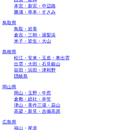
本宮・新宮・中辺路
勝浦・串本・すさみ
鳥取県
鳥取・岩美
倉吉・三朝・湯梨浜
米子・皆生・大山
島根県
松江・安来・玉造・奥出雲
出雲・大田・石見銀山
益田・浜田・津和野
隠岐島
岡山県
岡山・玉野・牛窓
倉敷・総社・井笠
津山・美作三湯・蒜山
高梁・新見・吉備高原
広島県
福山・尾道