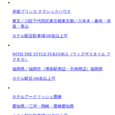
赤坂プリンス クラシックハウス
東京／23区
千代田区
東京都
東京都／六本木・麻布・赤
坂・青山
ホテル
駅近
駐車場
100名以上可
WITH THE STYLE FUKUOKA（ウィズザスタイル フ
クオカ）
福岡県／福岡市（博多駅周辺・天神周辺）
福岡県
ホテル
駅近
100名以上可
ホテルアークリッシュ豊橋
愛知県／三河・岡崎・豊橋
愛知県