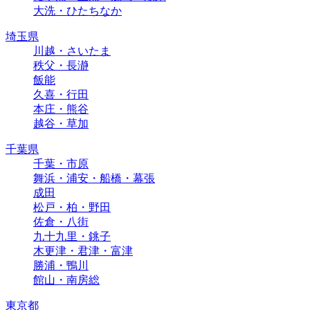
大洗・ひたちなか
埼玉県
川越・さいたま
秩父・長瀞
飯能
久喜・行田
本庄・熊谷
越谷・草加
千葉県
千葉・市原
舞浜・浦安・船橋・幕張
成田
松戸・柏・野田
佐倉・八街
九十九里・銚子
木更津・君津・富津
勝浦・鴨川
館山・南房総
東京都