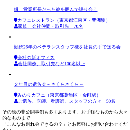
縁 – 営業所長だった彼を囲んで語り合う
カフェレストラン（東京都江東区・豊洲駅）
家族、会社仲間・取引先 70名
勤続26年のベテランスタッフ様を社員の手で送る会
会社の新オフィス
会社同僚、取引先など100名以上
２年目の遺族会～さくらさくら～
みのりカフェ（東京都葛飾区・金町駅）
ご遺族、医師、看護師、スタッフの方々 50名
その他の非公開事例も多くあります。お手軽なものから大々
的なものまで
「こんなお別れ会できるの？」とお気軽にお問い合わせくだ