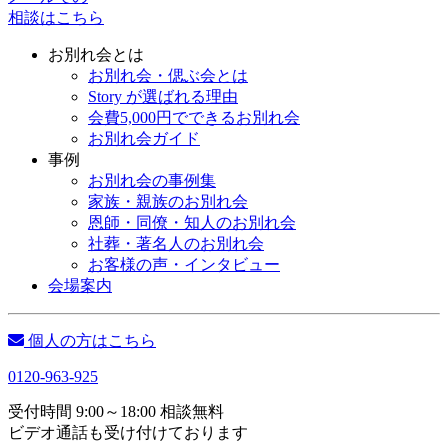
相談はこちら
お別れ会とは
お別れ会・偲ぶ会とは
Story が選ばれる理由
会費5,000円でできるお別れ会
お別れ会ガイド
事例
お別れ会の事例集
家族・親族のお別れ会
恩師・同僚・知人のお別れ会
社葬・著名人のお別れ会
お客様の声・インタビュー
会場案内
個人の方はこちら
0120-963-925
受付時間 9:00～18:00 相談無料
ビデオ通話も受け付けております