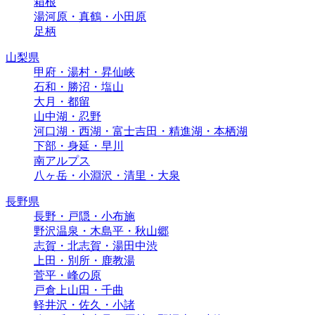
箱根
湯河原・真鶴・小田原
足柄
山梨県
甲府・湯村・昇仙峡
石和・勝沼・塩山
大月・都留
山中湖・忍野
河口湖・西湖・富士吉田・精進湖・本栖湖
下部・身延・早川
南アルプス
八ヶ岳・小淵沢・清里・大泉
長野県
長野・戸隠・小布施
野沢温泉・木島平・秋山郷
志賀・北志賀・湯田中渋
上田・別所・鹿教湯
菅平・峰の原
戸倉上山田・千曲
軽井沢・佐久・小諸