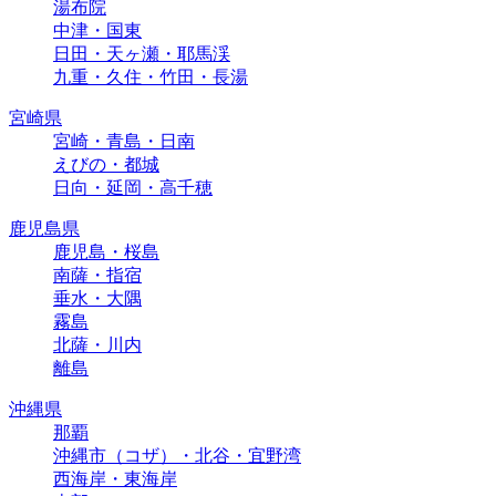
湯布院
中津・国東
日田・天ヶ瀬・耶馬渓
九重・久住・竹田・長湯
宮崎県
宮崎・青島・日南
えびの・都城
日向・延岡・高千穂
鹿児島県
鹿児島・桜島
南薩・指宿
垂水・大隅
霧島
北薩・川内
離島
沖縄県
那覇
沖縄市（コザ）・北谷・宜野湾
西海岸・東海岸