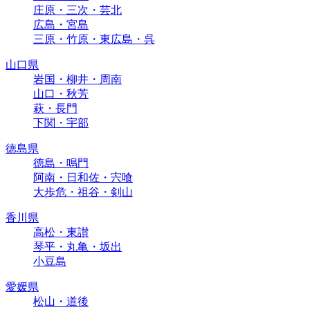
庄原・三次・芸北
広島・宮島
三原・竹原・東広島・呉
山口県
岩国・柳井・周南
山口・秋芳
萩・長門
下関・宇部
徳島県
徳島・鳴門
阿南・日和佐・宍喰
大歩危・祖谷・剣山
香川県
高松・東讃
琴平・丸亀・坂出
小豆島
愛媛県
松山・道後