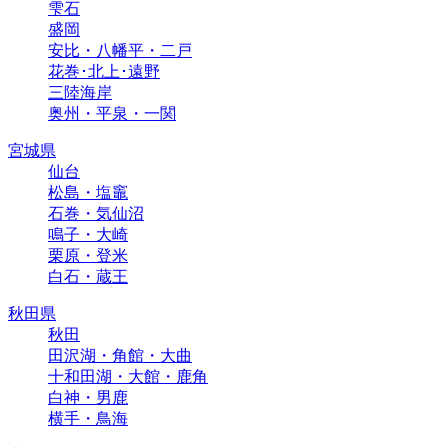
雫石
盛岡
安比・八幡平・二戸
花巻･北上･遠野
三陸海岸
奥州・平泉・一関
宮城県
仙台
松島・塩竈
石巻・気仙沼
鳴子・大崎
栗原・登米
白石・蔵王
秋田県
秋田
田沢湖・角館・大曲
十和田湖・大館・鹿角
白神・男鹿
横手・鳥海