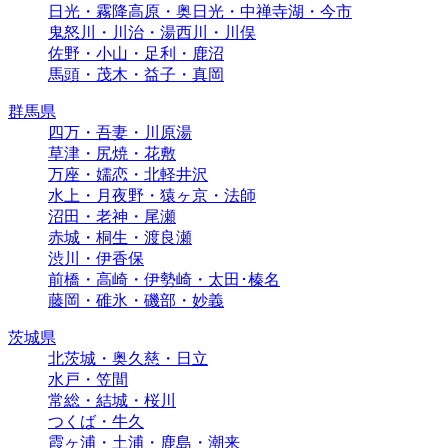
日光・霧降高原・奥日光・中禅寺湖・今市
鬼怒川・川治・湯西川・川俣
佐野・小山・足利・鹿沼
馬頭・茂木・益子・真岡
群馬県
四万・吾妻・川原湯
草津・尻焼・花敷
万座・嬬恋・北軽井沢
水上・月夜野・猿ヶ京・法師
沼田・老神・尾瀬
赤城・桐生・渡良瀬
渋川・伊香保
前橋・高崎・伊勢崎・太田･榛名
藤岡・碓氷・磯部・妙義
茨城県
北茨城・奥久慈・日立
水戸・笠間
常総・結城・桜川
つくば・牛久
霞ヶ浦・土浦・鹿島・潮来