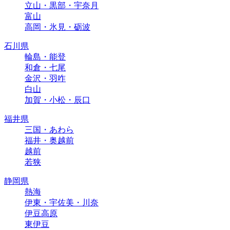
立山・黒部・宇奈月
富山
高岡・氷見・砺波
石川県
輪島・能登
和倉・七尾
金沢・羽咋
白山
加賀・小松・辰口
福井県
三国・あわら
福井・奥越前
越前
若狭
静岡県
熱海
伊東・宇佐美・川奈
伊豆高原
東伊豆