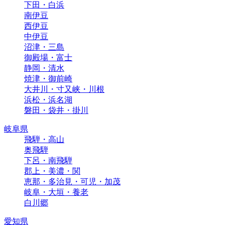
下田・白浜
南伊豆
西伊豆
中伊豆
沼津・三島
御殿場・富士
静岡・清水
焼津・御前崎
大井川・寸又峡・川根
浜松・浜名湖
磐田・袋井・掛川
岐阜県
飛騨・高山
奥飛騨
下呂・南飛騨
郡上・美濃・関
恵那・多治見・可児・加茂
岐阜・大垣・養老
白川郷
愛知県