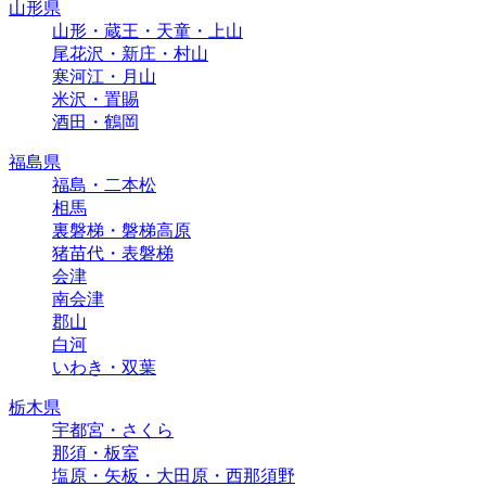
山形県
山形・蔵王・天童・上山
尾花沢・新庄・村山
寒河江・月山
米沢・置賜
酒田・鶴岡
福島県
福島・二本松
相馬
裏磐梯・磐梯高原
猪苗代・表磐梯
会津
南会津
郡山
白河
いわき・双葉
栃木県
宇都宮・さくら
那須・板室
塩原・矢板・大田原・西那須野