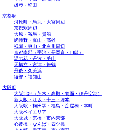
雄琴・堅田
京都府
河原町・烏丸・大宮周辺
京都駅周辺
大原・鞍馬・貴船
嵯峨野・嵐山・高雄
祇園・東山・北白川周辺
京都南部（宇治・長岡京・山崎）
湯の花・丹波・美山
天橋立・宮津・舞鶴
丹後・久美浜
綾部・福知山
大阪府
大阪北部（茨木・高槻・箕面・伊丹空港）
新大阪・江坂・十三・塚本
大阪駅・梅田駅・福島・淀屋橋・本町
大阪ベイエリア
大阪城・京橋・市内東部
心斎橋・なんば・四ツ橋