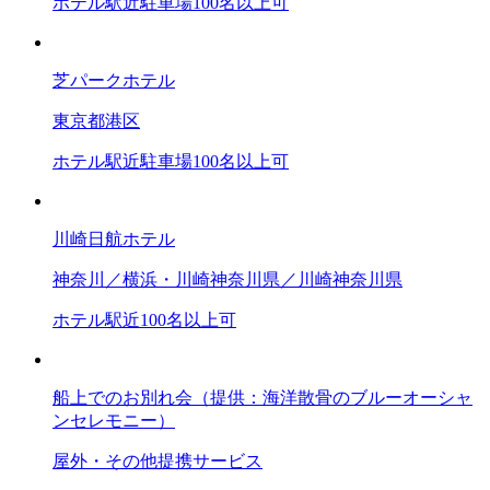
ホテル
駅近
駐車場
100名以上可
芝パークホテル
東京都
港区
ホテル
駅近
駐車場
100名以上可
川崎日航ホテル
神奈川／横浜・川崎
神奈川県／川崎
神奈川県
ホテル
駅近
100名以上可
船上でのお別れ会（提供：海洋散骨のブルーオーシャ
ンセレモニー）
屋外・その他
提携サービス