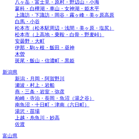
八ヶ岳・富士見・原村・野辺山・小海
蓼科・白樺湖・車山・女神湖・姫木平
上諏訪・下諏訪・岡谷・霧ヶ峰・美ヶ原高原
白馬・小谷
松本市（松本駅周辺・浅間・美ヶ原・塩尻）
松本市（上高地・乗鞍・白骨・野麦峠）
安曇野・大町
伊那・駒ヶ根・飯田・昼神
木曽
斑尾・飯山・信濃町・黒姫
新潟県
新潟・月岡・阿賀野川
瀬波・村上・岩船
燕・三条・岩室・弥彦
柏崎・寺泊・長岡・魚沼（湯之谷）
南魚沼・十日町・津南（六日町）
湯沢・苗場
上越・糸魚川・妙高
佐渡
富山県