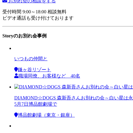
お別れ会の相談をする
受付時間 9:00～18:00 相談無料
ビデオ通話も受け付けております
Storyのお別れ会事例
いつもの仲間と
鎌ヶ谷リゾート
職場同僚、お客様など 40名
DIAMOND☆DOGS 森新吾さんお別れの会～白い星は
5月7日博品館劇場で
博品館劇場（東京・銀座）