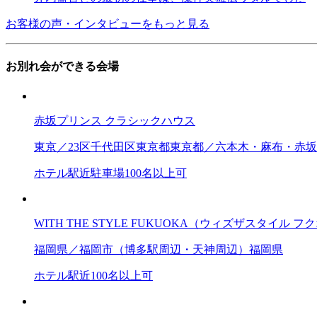
お客様の声・インタビューをもっと見る
お別れ会ができる会場
赤坂プリンス クラシックハウス
東京／23区
千代田区
東京都
東京都／六本木・麻布・赤坂
ホテル
駅近
駐車場
100名以上可
WITH THE STYLE FUKUOKA（ウィズザスタイル フ
福岡県／福岡市（博多駅周辺・天神周辺）
福岡県
ホテル
駅近
100名以上可