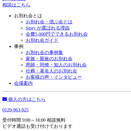
相談はこちら
お別れ会とは
お別れ会・偲ぶ会とは
Story が選ばれる理由
会費5,000円でできるお別れ会
お別れ会ガイド
事例
お別れ会の事例集
家族・親族のお別れ会
恩師・同僚・知人のお別れ会
社葬・著名人のお別れ会
お客様の声・インタビュー
会場案内
個人の方はこちら
0120-963-925
受付時間 9:00～18:00 相談無料
ビデオ通話も受け付けております