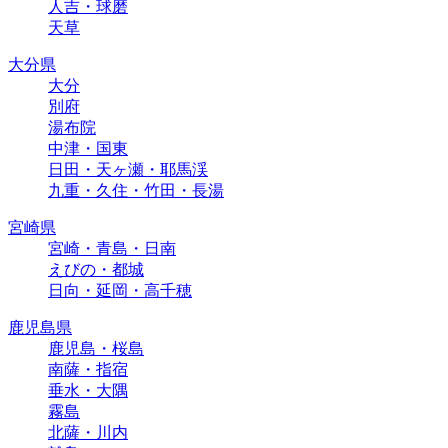
人吉・球磨
天草
大分県
大分
別府
湯布院
中津・国東
日田・天ヶ瀬・耶馬渓
九重・久住・竹田・長湯
宮崎県
宮崎・青島・日南
えびの・都城
日向・延岡・高千穂
鹿児島県
鹿児島・桜島
南薩・指宿
垂水・大隅
霧島
北薩・川内