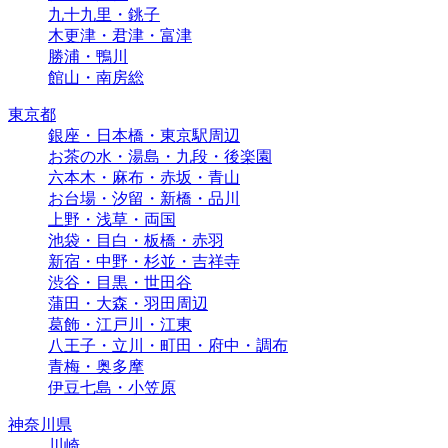
九十九里・銚子
木更津・君津・富津
勝浦・鴨川
館山・南房総
東京都
銀座・日本橋・東京駅周辺
お茶の水・湯島・九段・後楽園
六本木・麻布・赤坂・青山
お台場・汐留・新橋・品川
上野・浅草・両国
池袋・目白・板橋・赤羽
新宿・中野・杉並・吉祥寺
渋谷・目黒・世田谷
蒲田・大森・羽田周辺
葛飾・江戸川・江東
八王子・立川・町田・府中・調布
青梅・奥多摩
伊豆七島・小笠原
神奈川県
川崎