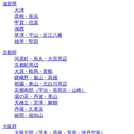
滋賀県
大津
彦根・長浜
甲賀・信楽
湖西
草津・守山・近江八幡
雄琴・堅田
京都府
河原町・烏丸・大宮周辺
京都駅周辺
大原・鞍馬・貴船
嵯峨野・嵐山・高雄
祇園・東山・北白川周辺
京都南部（宇治・長岡京・山崎）
湯の花・丹波・美山
天橋立・宮津・舞鶴
丹後・久美浜
綾部・福知山
大阪府
大阪北部（茨木・高槻・箕面・伊丹空港）