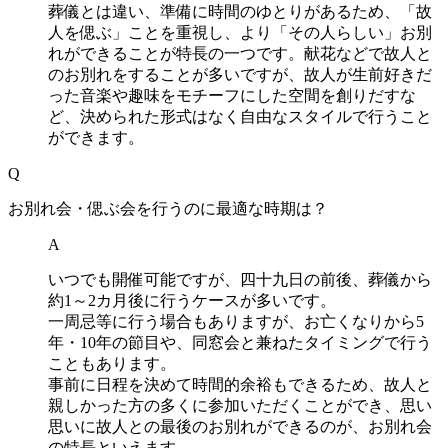
葬儀とは違い、準備に時間のゆとりがあるため、「故
人を偲ぶ」ことを重視し、より「その人らしい」お別
れができることが特長の一つです。献花などで故人と
のお別れをすることが多いですが、故人が生前好きだ
った音楽や趣味をモチーフにした空間を創りだすな
ど、決められた形式はなく自由なスタイルで行うこと
ができます。
Q
お別れ会・偲ぶ会を行うのに最適な時期は？
A
いつでも開催可能ですが、四十九日の前後、葬儀から
約1～2カ月後に行うケースが多いです。
一周忌等に行う場合もありますが、お亡くなりから5
年・10年の節目や、同窓会と兼ねたタイミングで行う
こともあります。
事前に日程を決めて時間的余裕もできるため、故人と
親しかった方の多くに参加いただくことができ、思い
思いに故人との最後のお別れができるのが、お別れ会
の特長といえます。