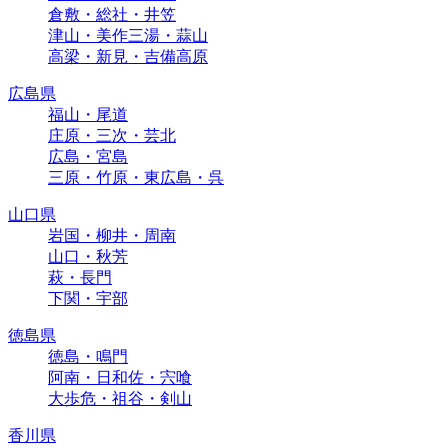
倉敷・総社・井笠
津山・美作三湯・蒜山
高梁・新見・吉備高原
広島県
福山・尾道
庄原・三次・芸北
広島・宮島
三原・竹原・東広島・呉
山口県
岩国・柳井・周南
山口・秋芳
萩・長門
下関・宇部
徳島県
徳島・鳴門
阿南・日和佐・宍喰
大歩危・祖谷・剣山
香川県