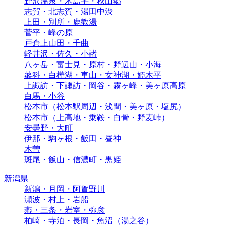
野沢温泉・木島平・秋山郷
志賀・北志賀・湯田中渋
上田・別所・鹿教湯
菅平・峰の原
戸倉上山田・千曲
軽井沢・佐久・小諸
八ヶ岳・富士見・原村・野辺山・小海
蓼科・白樺湖・車山・女神湖・姫木平
上諏訪・下諏訪・岡谷・霧ヶ峰・美ヶ原高原
白馬・小谷
松本市（松本駅周辺・浅間・美ヶ原・塩尻）
松本市（上高地・乗鞍・白骨・野麦峠）
安曇野・大町
伊那・駒ヶ根・飯田・昼神
木曽
斑尾・飯山・信濃町・黒姫
新潟県
新潟・月岡・阿賀野川
瀬波・村上・岩船
燕・三条・岩室・弥彦
柏崎・寺泊・長岡・魚沼（湯之谷）