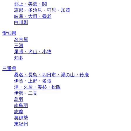
郡上・美濃・関
恵那・多治見・可児・加茂
岐阜・大垣・養老
白川郷
愛知県
名古屋
三河
尾張・犬山・小牧
知多
三重県
桑名・長島・四日市・湯の山・鈴鹿
伊賀・上野・名張
津・久居・美杉・松阪
伊勢・二見
鳥羽
南鳥羽
志摩
奥伊勢
東紀州