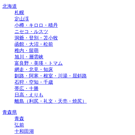
北海道
札幌
定山渓
小樽・キロロ・積丹
ニセコ・ルスツ
洞爺・登別・苫小牧
函館・大沼・松前
稚内・留萌
旭川・層雲峡
富良野・美瑛・トマム
網走・北見・知床
釧路・阿寒・根室・川湯・屈斜路
石狩・空知・千歳
帯広・十勝
日高・えりも
離島（利尻・礼文・天売・焼尻）
青森県
青森
弘前
十和田湖