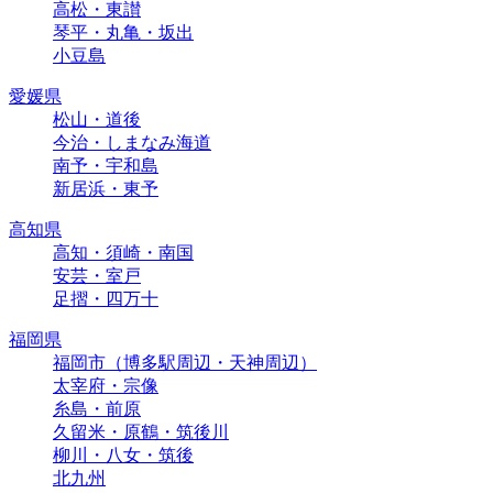
高松・東讃
琴平・丸亀・坂出
小豆島
愛媛県
松山・道後
今治・しまなみ海道
南予・宇和島
新居浜・東予
高知県
高知・須崎・南国
安芸・室戸
足摺・四万十
福岡県
福岡市（博多駅周辺・天神周辺）
太宰府・宗像
糸島・前原
久留米・原鶴・筑後川
柳川・八女・筑後
北九州