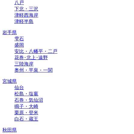
八戸
下北・三沢
津軽西海岸
津軽半島
岩手県
雫石
盛岡
安比・八幡平・二戸
花巻･北上･遠野
三陸海岸
奥州・平泉・一関
宮城県
仙台
松島・塩竈
石巻・気仙沼
鳴子・大崎
栗原・登米
白石・蔵王
秋田県