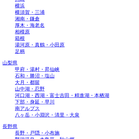
横浜
横須賀・三浦
湘南・鎌倉
厚木・海老名
相模原
箱根
湯河原・真鶴・小田原
足柄
山梨県
甲府・湯村・昇仙峡
石和・勝沼・塩山
大月・都留
山中湖・忍野
河口湖・西湖・富士吉田・精進湖・本栖湖
下部・身延・早川
南アルプス
八ヶ岳・小淵沢・清里・大泉
長野県
長野・戸隠・小布施