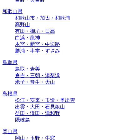
和歌山県
和歌山市・加太・和歌浦
高野山
有田・御坊・日高
白浜・龍神
本宮・新宮・中辺路
勝浦・串本・すさみ
鳥取県
鳥取・岩美
倉吉・三朝・湯梨浜
米子・皆生・大山
島根県
松江・安来・玉造・奥出雲
出雲・大田・石見銀山
益田・浜田・津和野
隠岐島
岡山県
岡山・玉野・牛窓