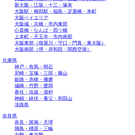
新大阪・江坂・十三・塚本
大阪駅・梅田駅・福島・淀屋橋・本町
大阪ベイエリア
大阪城・京橋・市内東部
心斎橋・なんば・四ツ橋
上本町・天王寺・市内南部
大阪東部（寝屋川・守口・門真・東大阪）
大阪南部（堺・岸和田・関西空港）
兵庫県
神戸・有馬・明石
尼崎・宝塚・三田・篠山
姫路・赤穂・播磨
城崎・竹野・豊岡
香住・浜坂・湯村
神鍋・鉢伏・養父・和田山
淡路島
奈良県
奈良・斑鳩・天理
飛鳥・橿原・三輪
吉野・奥吉野