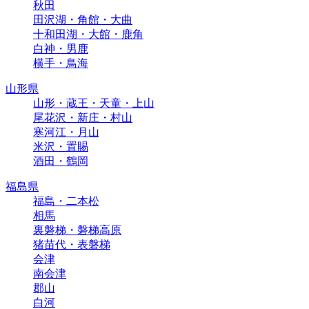
秋田
田沢湖・角館・大曲
十和田湖・大館・鹿角
白神・男鹿
横手・鳥海
山形県
山形・蔵王・天童・上山
尾花沢・新庄・村山
寒河江・月山
米沢・置賜
酒田・鶴岡
福島県
福島・二本松
相馬
裏磐梯・磐梯高原
猪苗代・表磐梯
会津
南会津
郡山
白河