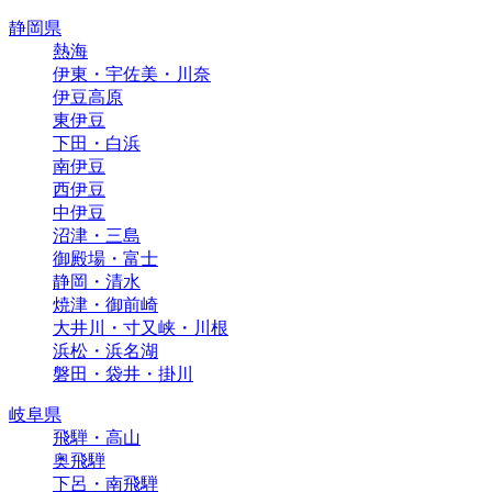
静岡県
熱海
伊東・宇佐美・川奈
伊豆高原
東伊豆
下田・白浜
南伊豆
西伊豆
中伊豆
沼津・三島
御殿場・富士
静岡・清水
焼津・御前崎
大井川・寸又峡・川根
浜松・浜名湖
磐田・袋井・掛川
岐阜県
飛騨・高山
奥飛騨
下呂・南飛騨