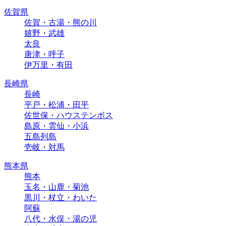
佐賀県
佐賀・古湯・熊の川
嬉野・武雄
太良
唐津・呼子
伊万里・有田
長崎県
長崎
平戸・松浦・田平
佐世保・ハウステンボス
島原・雲仙・小浜
五島列島
壱岐・対馬
熊本県
熊本
玉名・山鹿・菊池
黒川・杖立・わいた
阿蘇
八代・水俣・湯の児