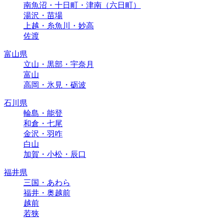
南魚沼・十日町・津南（六日町）
湯沢・苗場
上越・糸魚川・妙高
佐渡
富山県
立山・黒部・宇奈月
富山
高岡・氷見・砺波
石川県
輪島・能登
和倉・七尾
金沢・羽咋
白山
加賀・小松・辰口
福井県
三国・あわら
福井・奥越前
越前
若狭