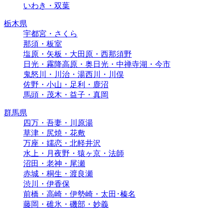
いわき・双葉
栃木県
宇都宮・さくら
那須・板室
塩原・矢板・大田原・西那須野
日光・霧降高原・奥日光・中禅寺湖・今市
鬼怒川・川治・湯西川・川俣
佐野・小山・足利・鹿沼
馬頭・茂木・益子・真岡
群馬県
四万・吾妻・川原湯
草津・尻焼・花敷
万座・嬬恋・北軽井沢
水上・月夜野・猿ヶ京・法師
沼田・老神・尾瀬
赤城・桐生・渡良瀬
渋川・伊香保
前橋・高崎・伊勢崎・太田･榛名
藤岡・碓氷・磯部・妙義