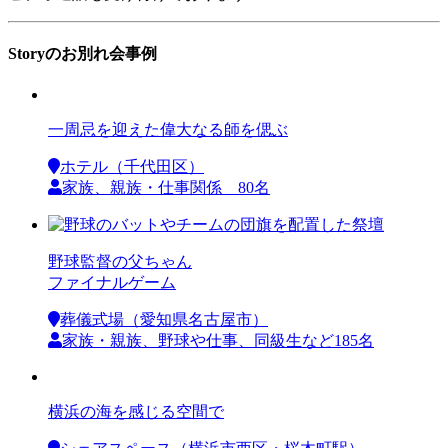
Storyのお別れ会事例
一周忌を迎えた偉大なる師を偲ぶ
ホテル（千代田区）
家族、親族・仕事関係 80名
野球監督の父ちゃん
ファイナルゲーム
葬儀式場（愛知県名古屋市）
家族・親族、野球や仕事、同級生など185名
横浜の海を感じる空間で