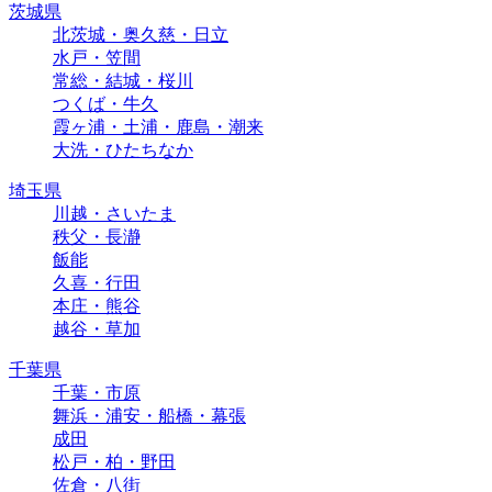
茨城県
北茨城・奥久慈・日立
水戸・笠間
常総・結城・桜川
つくば・牛久
霞ヶ浦・土浦・鹿島・潮来
大洗・ひたちなか
埼玉県
川越・さいたま
秩父・長瀞
飯能
久喜・行田
本庄・熊谷
越谷・草加
千葉県
千葉・市原
舞浜・浦安・船橋・幕張
成田
松戸・柏・野田
佐倉・八街