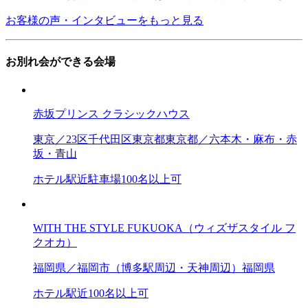
お客様の声・インタビューをもっと見る
お別れ会ができる会場
赤坂プリンス クラシックハウス
東京／23区
千代田区
東京都
東京都／六本木・麻布・赤
坂・青山
ホテル
駅近
駐車場
100名以上可
WITH THE STYLE FUKUOKA（ウィズザスタイル フ
クオカ）
福岡県／福岡市（博多駅周辺・天神周辺）
福岡県
ホテル
駅近
100名以上可