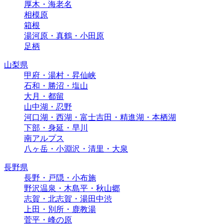
厚木・海老名
相模原
箱根
湯河原・真鶴・小田原
足柄
山梨県
甲府・湯村・昇仙峡
石和・勝沼・塩山
大月・都留
山中湖・忍野
河口湖・西湖・富士吉田・精進湖・本栖湖
下部・身延・早川
南アルプス
八ヶ岳・小淵沢・清里・大泉
長野県
長野・戸隠・小布施
野沢温泉・木島平・秋山郷
志賀・北志賀・湯田中渋
上田・別所・鹿教湯
菅平・峰の原