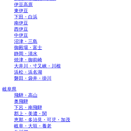
伊豆高原
東伊豆
下田・白浜
南伊豆
西伊豆
中伊豆
沼津・三島
御殿場・富士
静岡・清水
焼津・御前崎
大井川・寸又峡・川根
浜松・浜名湖
磐田・袋井・掛川
岐阜県
飛騨・高山
奥飛騨
下呂・南飛騨
郡上・美濃・関
恵那・多治見・可児・加茂
岐阜・大垣・養老