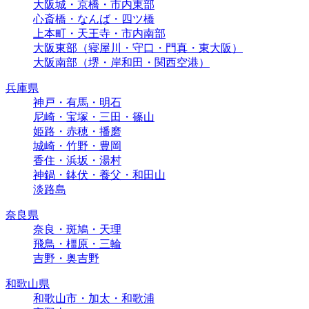
大阪城・京橋・市内東部
心斎橋・なんば・四ツ橋
上本町・天王寺・市内南部
大阪東部（寝屋川・守口・門真・東大阪）
大阪南部（堺・岸和田・関西空港）
兵庫県
神戸・有馬・明石
尼崎・宝塚・三田・篠山
姫路・赤穂・播磨
城崎・竹野・豊岡
香住・浜坂・湯村
神鍋・鉢伏・養父・和田山
淡路島
奈良県
奈良・斑鳩・天理
飛鳥・橿原・三輪
吉野・奥吉野
和歌山県
和歌山市・加太・和歌浦