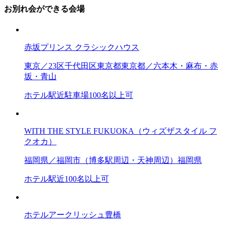
お別れ会ができる会場
赤坂プリンス クラシックハウス
東京／23区
千代田区
東京都
東京都／六本木・麻布・赤
坂・青山
ホテル
駅近
駐車場
100名以上可
WITH THE STYLE FUKUOKA（ウィズザスタイル フ
クオカ）
福岡県／福岡市（博多駅周辺・天神周辺）
福岡県
ホテル
駅近
100名以上可
ホテルアークリッシュ豊橋