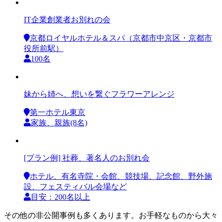
IT企業創業者お別れの会
京都ロイヤルホテル＆スパ（京都市中京区・京都市
役所前駅）
100名
妹から姉へ、想いを繋ぐフラワーアレンジ
第一ホテル東京
家族、親族(8名)
[プラン例] 社葬、著名人のお別れ会
ホテル、有名寺院・会館、競技場、記念館、野外施
設、フェスティバル会場など
目安：200名以上
その他の非公開事例も多くあります。お手軽なものから大々