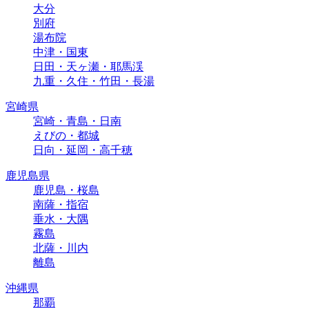
大分
別府
湯布院
中津・国東
日田・天ヶ瀬・耶馬渓
九重・久住・竹田・長湯
宮崎県
宮崎・青島・日南
えびの・都城
日向・延岡・高千穂
鹿児島県
鹿児島・桜島
南薩・指宿
垂水・大隅
霧島
北薩・川内
離島
沖縄県
那覇