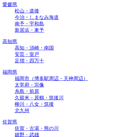
愛媛県
松山・道後
今治・しまなみ海道
南予・宇和島
新居浜・東予
高知県
高知・須崎・南国
安芸・室戸
足摺・四万十
福岡県
福岡市（博多駅周辺・天神周辺）
太宰府・宗像
糸島・前原
久留米・原鶴・筑後川
柳川・八女・筑後
北九州
佐賀県
佐賀・古湯・熊の川
嬉野・武雄