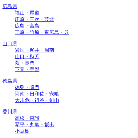
広島県
福山・尾道
庄原・三次・芸北
広島・宮島
三原・竹原・東広島・呉
山口県
岩国・柳井・周南
山口・秋芳
萩・長門
下関・宇部
徳島県
徳島・鳴門
阿南・日和佐・宍喰
大歩危・祖谷・剣山
香川県
高松・東讃
琴平・丸亀・坂出
小豆島