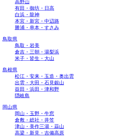
高野山
有田・御坊・日高
白浜・龍神
本宮・新宮・中辺路
勝浦・串本・すさみ
鳥取県
鳥取・岩美
倉吉・三朝・湯梨浜
米子・皆生・大山
島根県
松江・安来・玉造・奥出雲
出雲・大田・石見銀山
益田・浜田・津和野
隠岐島
岡山県
岡山・玉野・牛窓
倉敷・総社・井笠
津山・美作三湯・蒜山
高梁・新見・吉備高原