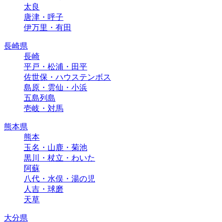
太良
唐津・呼子
伊万里・有田
長崎県
長崎
平戸・松浦・田平
佐世保・ハウステンボス
島原・雲仙・小浜
五島列島
壱岐・対馬
熊本県
熊本
玉名・山鹿・菊池
黒川・杖立・わいた
阿蘇
八代・水俣・湯の児
人吉・球磨
天草
大分県