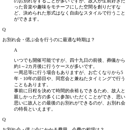
のお別れをすることが多いですが、故人が生前好きだ
った音楽や趣味をモチーフにした空間を創りだすな
ど、決められた形式はなく自由なスタイルで行うこと
ができます。
Q
お別れ会・偲ぶ会を行うのに最適な時期は？
A
いつでも開催可能ですが、四十九日の前後、葬儀から
約1～2カ月後に行うケースが多いです。
一周忌等に行う場合もありますが、お亡くなりから5
年・10年の節目や、同窓会と兼ねたタイミングで行う
こともあります。
事前に日程を決めて時間的余裕もできるため、故人と
親しかった方の多くに参加いただくことができ、思い
思いに故人との最後のお別れができるのが、お別れ会
の特長といえます。
Q
お別れ会・偲ぶ会にかかる費用、会費の相場は？