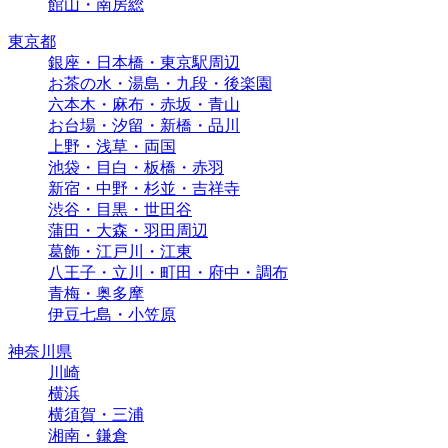
館山・南房総
東京都
銀座・日本橋・東京駅周辺
お茶の水・湯島・九段・後楽園
六本木・麻布・赤坂・青山
お台場・汐留・新橋・品川
上野・浅草・両国
池袋・目白・板橋・赤羽
新宿・中野・杉並・吉祥寺
渋谷・目黒・世田谷
蒲田・大森・羽田周辺
葛飾・江戸川・江東
八王子・立川・町田・府中・調布
青梅・奥多摩
伊豆七島・小笠原
神奈川県
川崎
横浜
横須賀・三浦
湘南・鎌倉