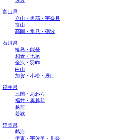
佐渡
富山県
立山・黒部・宇奈月
富山
高岡・氷見・砺波
石川県
輪島・能登
和倉・七尾
金沢・羽咋
白山
加賀・小松・辰口
福井県
三国・あわら
福井・奥越前
越前
若狭
静岡県
熱海
伊東・宇佐美・川奈