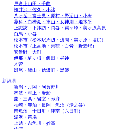
戸倉上山田・千曲
軽井沢・佐久・小諸
八ヶ岳・富士見・原村・野辺山・小海
蓼科・白樺湖・車山・女神湖・姫木平
上諏訪・下諏訪・岡谷・霧ヶ峰・美ヶ原高原
白馬・小谷
松本市（松本駅周辺・浅間・美ヶ原・塩尻）
松本市（上高地・乗鞍・白骨・野麦峠）
安曇野・大町
伊那・駒ヶ根・飯田・昼神
木曽
斑尾・飯山・信濃町・黒姫
新潟県
新潟・月岡・阿賀野川
瀬波・村上・岩船
燕・三条・岩室・弥彦
柏崎・寺泊・長岡・魚沼（湯之谷）
南魚沼・十日町・津南（六日町）
湯沢・苗場
上越・糸魚川・妙高