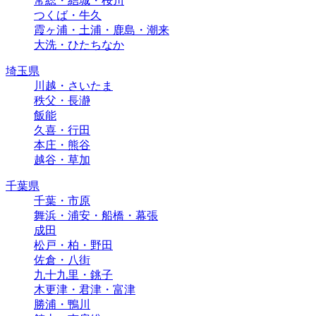
常総・結城・桜川
つくば・牛久
霞ヶ浦・土浦・鹿島・潮来
大洗・ひたちなか
埼玉県
川越・さいたま
秩父・長瀞
飯能
久喜・行田
本庄・熊谷
越谷・草加
千葉県
千葉・市原
舞浜・浦安・船橋・幕張
成田
松戸・柏・野田
佐倉・八街
九十九里・銚子
木更津・君津・富津
勝浦・鴨川