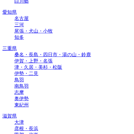
白川郷
愛知県
名古屋
三河
尾張・犬山・小牧
知多
三重県
桑名・長島・四日市・湯の山・鈴鹿
伊賀・上野・名張
津・久居・美杉・松阪
伊勢・二見
鳥羽
南鳥羽
志摩
奥伊勢
東紀州
滋賀県
大津
彦根・長浜