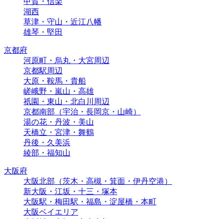
甲賀・信楽
湖西
草津・守山・近江八幡
雄琴・堅田
京都府
河原町・烏丸・大宮周辺
京都駅周辺
大原・鞍馬・貴船
嵯峨野・嵐山・高雄
祇園・東山・北白川周辺
京都南部（宇治・長岡京・山崎）
湯の花・丹波・美山
天橋立・宮津・舞鶴
丹後・久美浜
綾部・福知山
大阪府
大阪北部（茨木・高槻・箕面・伊丹空港）
新大阪・江坂・十三・塚本
大阪駅・梅田駅・福島・淀屋橋・本町
大阪ベイエリア