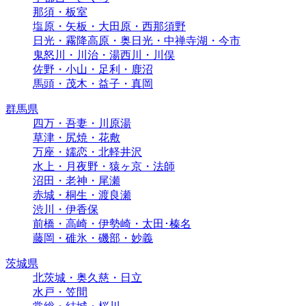
那須・板室
塩原・矢板・大田原・西那須野
日光・霧降高原・奥日光・中禅寺湖・今市
鬼怒川・川治・湯西川・川俣
佐野・小山・足利・鹿沼
馬頭・茂木・益子・真岡
群馬県
四万・吾妻・川原湯
草津・尻焼・花敷
万座・嬬恋・北軽井沢
水上・月夜野・猿ヶ京・法師
沼田・老神・尾瀬
赤城・桐生・渡良瀬
渋川・伊香保
前橋・高崎・伊勢崎・太田･榛名
藤岡・碓氷・磯部・妙義
茨城県
北茨城・奥久慈・日立
水戸・笠間