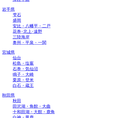
岩手県
雫石
盛岡
安比・八幡平・二戸
花巻･北上･遠野
三陸海岸
奥州・平泉・一関
宮城県
仙台
松島・塩竈
石巻・気仙沼
鳴子・大崎
栗原・登米
白石・蔵王
秋田県
秋田
田沢湖・角館・大曲
十和田湖・大館・鹿角
白神・男鹿