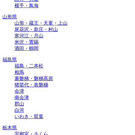
横手・鳥海
山形県
山形・蔵王・天童・上山
尾花沢・新庄・村山
寒河江・月山
米沢・置賜
酒田・鶴岡
福島県
福島・二本松
相馬
裏磐梯・磐梯高原
猪苗代・表磐梯
会津
南会津
郡山
白河
いわき・双葉
栃木県
宇都宮・さくら