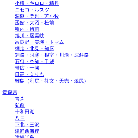
小樽・キロロ・積丹
ニセコ・ルスツ
洞爺・登別・苫小牧
函館・大沼・松前
稚内・留萌
旭川・層雲峡
富良野・美瑛・トマム
網走・北見・知床
釧路・阿寒・根室・川湯・屈斜路
石狩・空知・千歳
帯広・十勝
日高・えりも
離島（利尻・礼文・天売・焼尻）
青森県
青森
弘前
十和田湖
八戸
下北・三沢
津軽西海岸
津軽半島